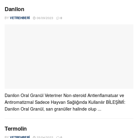
Danilon
BY
VETREHBERI
06/09/2023
0
Danilon Oral Granül Veteriner Non-steroid Antienflamatuar ve
Antiromatizmal Sadece Hayvan Sağlığında Kullanılır BİLEŞİMİ:
Danilon Oral Granül, sarı granüller halinde olup ...
Termolin
BY
VETREHBERI
25/04/2022
0