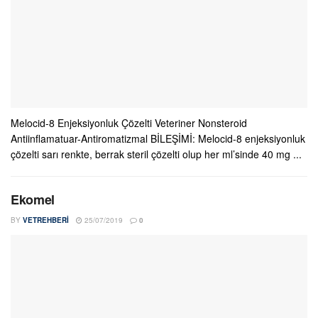
Melocid-8 Enjeksiyonluk Çözelti Veteriner Nonsteroid
Antiinflamatuar-Antiromatizmal BİLEŞİMİ: Melocid-8 enjeksiyonluk
çözelti sarı renkte, berrak steril çözelti olup her ml’sinde 40 mg ...
Ekomel
BY
VETREHBERI
25/07/2019
0