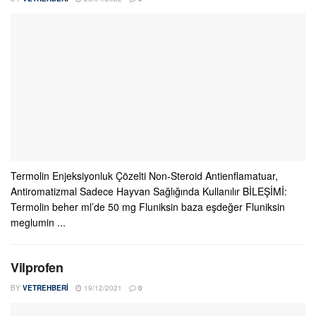
Termolin Enjeksiyonluk Çözelti Non-Steroid Antienflamatuar,
Antiromatizmal Sadece Hayvan Sağlığında Kullanılır BİLEŞİMİ:
Termolin beher ml’de 50 mg Fluniksin baza eşdeğer Fluniksin
meglumin ...
Vilprofen
BY
VETREHBERI
19/12/2021
0