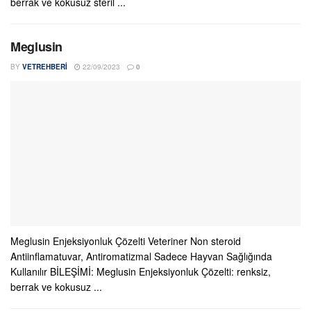
berrak ve kokusuz steril ...
Meglusin
BY
VETREHBERI
22/09/2023
0
Meglusin Enjeksiyonluk Çözelti Veteriner Non steroid
Antiinflamatuvar, Antiromatizmal Sadece Hayvan Sağlığında
Kullanılır BİLEŞİMİ: Meglusin Enjeksiyonluk Çözelti: renksiz,
berrak ve kokusuz ...