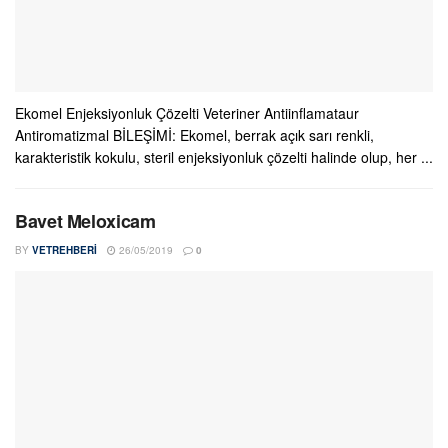
Ekomel Enjeksiyonluk Çözelti Veteriner Antiinflamataur
Antiromatizmal BİLEŞİMİ: Ekomel, berrak açık sarı renkli,
karakteristik kokulu, steril enjeksiyonluk çözelti halinde olup, her ...
Bavet Meloxicam
BY
VETREHBERI
26/05/2019
0