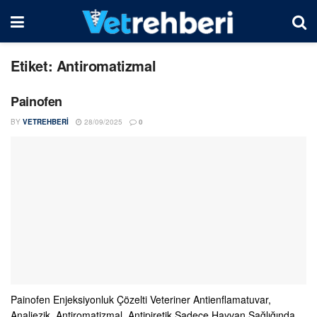
Etiket:
Antiromatizmal
Painofen
BY
VETREHBERI
28/09/2025
0
Painofen Enjeksiyonluk Çözelti Veteriner Antienflamatuvar,
Analjezik, Antiromatizmal, Antipiretik Sadece Hayvan Sağlığında