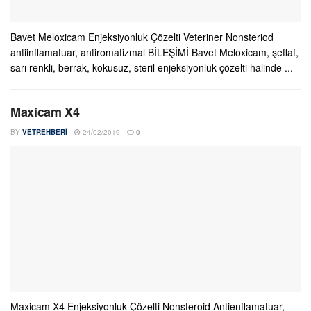
Bavet Meloxicam Enjeksiyonluk Çözelti Veteriner Nonsteriod
antiinflamatuar, antiromatizmal BİLEŞİMİ Bavet Meloxicam, şeffaf,
sarı renkli, berrak, kokusuz, steril enjeksiyonluk çözelti halinde ...
Maxicam X4
BY
VETREHBERI
24/02/2019
0
Maxicam X4 Enjeksiyonluk Çözelti Nonsteroid Antienflamatuar,