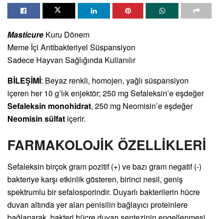
Masticure
Kuru Dönem
Meme İçi Antibakteriyel Süspansiyon
Sadece Hayvan Sağlığında Kullanılır
BİLEŞİMİ
: Beyaz renkli, homojen, yağlı süspansiyon
içeren her 10 g’lık enjektör; 250 mg Sefaleksin’e eşdeğer
Sefaleksin monohidrat
, 250 mg Neomisin’e eşdeğer
Neomisin sülfat
içerir.
FARMAKOLOJİK ÖZELLİKLERİ
Sefaleksin birçok gram pozitif (+) ve bazı gram negatif (-)
bakteriye karşı etkinlik gösteren, birinci nesil, geniş
spektrumlu bir sefalosporindir. Duyarlı bakterilerin hücre
duvarı altında yer alan penisilin bağlayıcı proteinlere
bağlanarak, bakteri hücre duvarı sentezinin engellenmesi