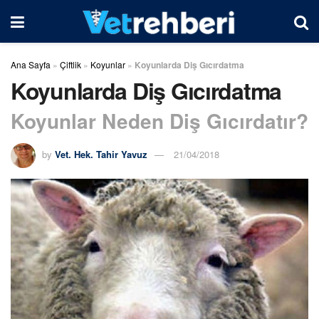
Ana Sayfa
»
Çiftlik
»
Koyunlar
»
Koyunlarda Diş Gıcırdatma
Koyunlarda Diş Gıcırdatma
Koyunlar Neden Diş Gıcırdatır?
by
Vet. Hek. Tahir Yavuz
21/04/2018