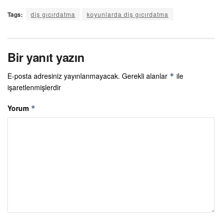
Tags:
diş gıcırdatma
koyunlarda diş gıcırdatma
Bir yanıt yazın
E-posta adresiniz yayınlanmayacak.
Gerekli alanlar
ile
*
işaretlenmişlerdir
Yorum
*