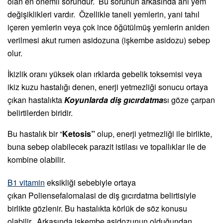
olan en önemli sorundur. Bu sorunun arkasında ani yem
değişiklikleri vardır. Özellikle taneli yemlerin, yani tahıl
içeren yemlerin veya çok ince öğütülmüş yemlerin aniden
verilmesi akut rumen asidozuna (işkembe asidozu) sebep
olur.
İkizlik oranı yüksek olan ırklarda gebelik toksemisi veya
ikiz kuzu hastalığı denen, enerji yetmezliği sonucu ortaya
çıkan hastalıkta
Koyunlarda diş gıcırdatma
sı göze çarpan
belirtilerden biridir.
Bu hastalık bir “
Ketosis”
olup, enerji yetmezliği ile birlikte,
buna sebep olabilecek parazit istilası ve topallıklar ile de
kombine olabilir.
B1 vitamin
eksikliği sebebiyle ortaya
çıkan Poliensefalomalasi de diş gıcırdatma belirtisiyle
birlikte gözlenir. Bu hastalıkta körlük de söz konusu
olabilir. Arkasında işkembe asidozunun olduğundan