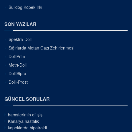
Bulldog Köpek Irkı
SON YAZILAR
Spektra-Doll
Sığırlarda Metan Gazı Zehirlenmesi
DolliPrim
Metri-Doll
DolliSipra
Dolli-Prost
GÜNCEL SORULAR
hamsterimin eli şiş
Kanarya hastalık
kopeklerde hipotroidi