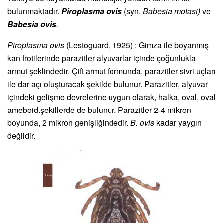
bulunmaktadır.
Piroplasma ovis
(syn.
Babesia motasi)
ve
Babesia ovis
.
Piroplasma ovis
(Lestoguard, 1925) : Gimza ile boyanmış
kan frotilerinde parazitler alyuvarlar içinde çoğunlukla
armut şeklindedir. Çift armut formunda, parazitler sivri uçları
ile dar açı oluşturacak şekilde bulunur. Parazitler, alyuvar
içindeki gelişme devrelerine uygun olarak, halka, oval, oval
ameboid.şekillerde de bulunur. Parazitler 2-4 mikron
boyunda, 2 mikron genişliğindedir.
B. ovis
kadar yaygın
değildir.