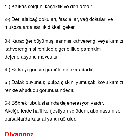
1-) Karkas solgun, kaşektik ve dehidredir.
2-) Deri altı bağ dokuları, fascia’lar, yağ dokuları ve
mukozalarda sarılık dikkati çeker.
3-) Karacığer büyümüş, sarımsı kahverengi veya kırmızı
kahverengimsi renktedir; genellikle parankim
dejenerasyonu mevcuttur.
4-) Safra yoğun ve granüle manzaradadır.
5-) Dalak büyümüş; pulpa şişkin, yumuşak, koyu kırmızı
renkte ahududu görünüşündedir.
6-) Böbrek tubuluslarında dejenerasyon vardır.
Akciğerlerde hafif konjestiyon ve ödem; abomasum ve
barsaklarda kataral yangı görülür.
Diyagnoz