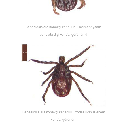
Babesiosis ara konakçı kene türü Haemaphysalis
punctata dişi ventral görünümü
Babesiosis ara konakçı kene türü Ixodes ricinus erkek
ventral görünüm