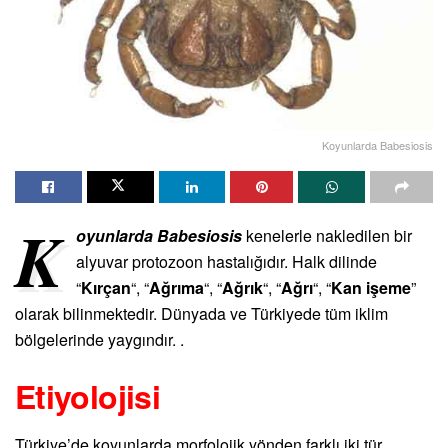
Koyunlarda Babesiosis
K
oyunlarda Babesiosis
kenelerle nakledilen bir
alyuvar protozoon hastalığıdır. Halk dilinde
“
Kırçan
“, “
Ağrıma
“, “
Ağrık
“, “
Ağrı
“, “
Kan işeme
”
olarak bilinmektedir. Dünyada ve Türkiyede tüm iklim
bölgelerinde yaygındır. .
Etiyolojisi
Türkiye’de koyunlarda morfolojik yönden farklı iki tür