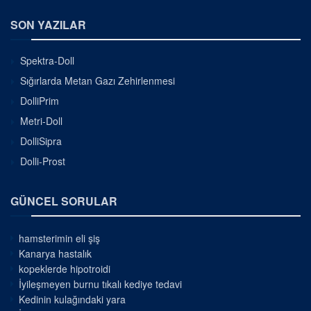
SON YAZILAR
Spektra-Doll
Sığırlarda Metan Gazı Zehirlenmesi
DolliPrim
Metri-Doll
DolliSipra
Dolli-Prost
GÜNCEL SORULAR
hamsterimin eli şiş
Kanarya hastalık
kopeklerde hipotroidi
İyileşmeyen burnu tıkalı kediye tedavi
Kedinin kulağındaki yara