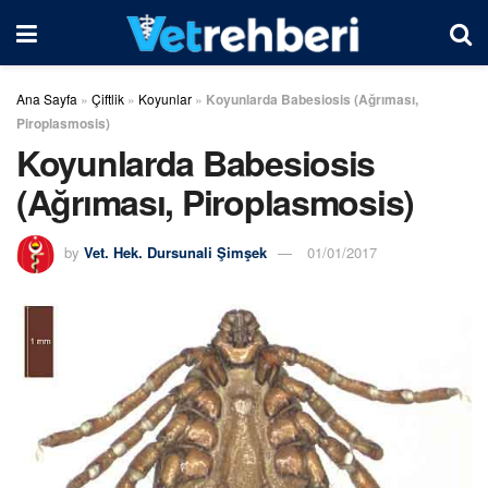
Ana Sayfa
»
Çiftlik
»
Koyunlar
»
Koyunlarda Babesiosis (Ağrıması,
Piroplasmosis)
Koyunlarda Babesiosis
(Ağrıması, Piroplasmosis)
by
Vet. Hek. Dursunali Şimşek
01/01/2017