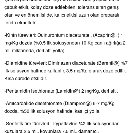
çabuk etkili, kolay doze edilebilen, tolerans sınırı geniş
olan ve en önemlisi de, kalıcı etkisi uzun olan preparatı
tercih etmelidir.
-Kinin türevleri: Ouinuronium diaceturate , (Acaprin@, ) 1
mg/Kg dozda (%0.5 lik solusyondan 10 Kg canlı ağırlığa 2
ml. miktarında, deri altı yolla)
-Diamidine türevleri: Diminazen diaceturate (Berenil@) %7
lik solusyon halinde kullanlır. 3.5 mg/Kg olarak doze edilir.
Kısa sürede etkilidir.
-Pentamidin isethionate (Lamidin@) 2 mg/Kg, deri altı.
-Amicarbalide diisethionate (Diampron@) 5-7 mg/Kg
dozda, %50 lik solusyon halinde, kas içi yolla
-Sentetik üre türevleri, Trypaflavine %2 lik solusyondan
kuzulara 2.5 ml., koyunlara 7.5 ml., damar içi.