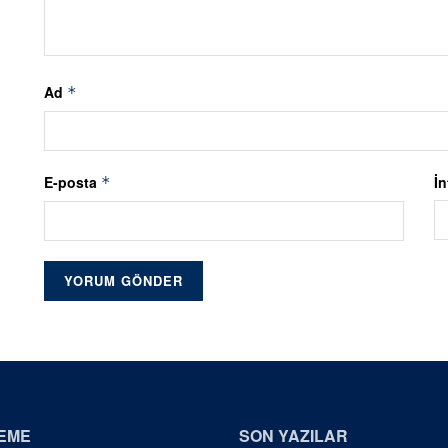
Ad
*
E-posta
İn
*
EME
SON YAZILAR