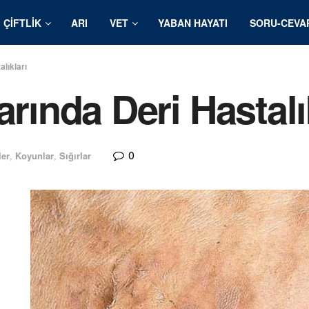
ÇIFTLIK
ARI
VET
YABAN HAYATI
SORU-CEVA
alıkları
arında Deri Hastalı
0
ler
,
Koyunlar
,
Sığırlar