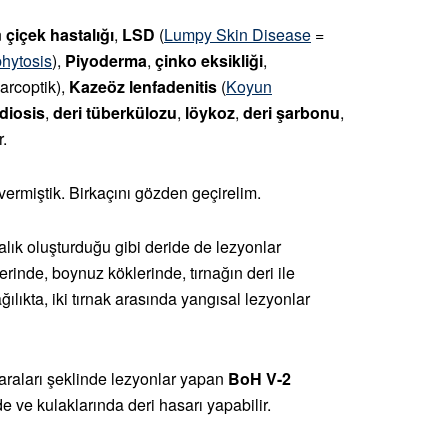
n
çiçek hastalığı
,
LSD
(
Lumpy Skin Disease
=
phytosis
),
Piyoderma
,
çinko eksikliği
,
sarcoptik),
Kazeöz lenfadenitis
(
Koyun
diosis
,
deri tüberkülozu
,
löykoz
,
deri şarbonu
,
r.
 vermiştik. Birkaçını gözden geçirelim.
lık oluşturduğu gibi deride de lezyonlar
erinde, boynuz köklerinde, tırnağın deri ile
lıkta, iki tırnak arasında yangısal lezyonlar
araları şeklinde lezyonlar yapan
BoH V-2
e ve kulaklarında deri hasarı yapabilir.