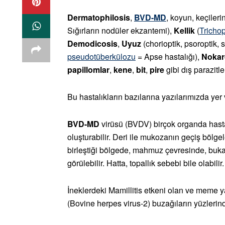
Dermatophilosis
,
BVD-MD
, koyun, keçileri
Sığırların nodüler ekzantemi),
Kellik
(
Tricho
Demodicosis
,
Uyuz
(chorioptik, psoroptik, 
pseudotüberkülozu
= Apse hastalığı),
Nokar
papillomlar
,
kene
,
bit
,
pire
gibi dış parazitle
Bu hastalıkların bazılarına yazılarımızda yer
BVD-MD
virüsü (BVDV) birçok organda hasta
oluşturabilir. Deri ile mukozanın geçiş bölgel
birleştiği bölgede, mahmuz çevresinde, bukağı
görülebilir. Hatta, topallık sebebi bile olabilir.
İneklerdeki Mamillitis etkeni olan ve meme y
(Bovine herpes virus-2) buzağıların yüzlerind