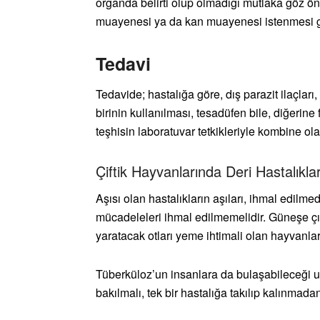
organda belirti olup olmadığı mutlaka göz önü
muayenesi ya da kan muayenesi istenmesi ge
Tedavi
Tedavide; hastalığa göre, dış parazit ilaçları, 
birinin kullanılması, tesadüfen bile, diğerin
teşhisin laboratuvar tetkikleriyle kombine ola
Çiftik Hayvanlarında Deri Hastalıkla
Aşısı olan hastalıkların aşıları, ihmal edilme
mücadeleleri ihmal edilmemelidir. Güneşe çık
yaratacak otları yeme ihtimali olan hayvanlar
Tüberküloz’un insanlara da bulaşabileceği u
bakılmalı, tek bir hastalığa takılıp kalınmadan