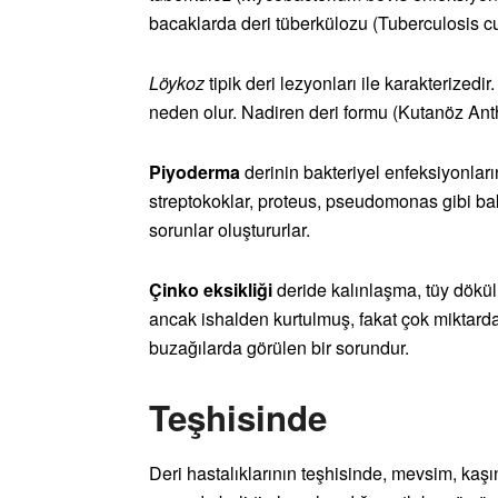
bacaklarda deri tüberkülozu (Tuberculosis cut
Löykoz
tipik deri lezyonları ile karakterizedir
neden olur. Nadiren deri formu (Kutanöz Anth
Piyoderma
derinin bakteriyel enfeksiyonların
streptokoklar, proteus, pseudomonas gibi bak
sorunlar oluştururlar.
Çinko eksikliği
deride kalınlaşma, tüy dökülm
ancak ishalden kurtulmuş, fakat çok miktard
buzağılarda görülen bir sorundur.
Teşhisinde
Deri hastalıklarının teşhisinde, mevsim, kaşı