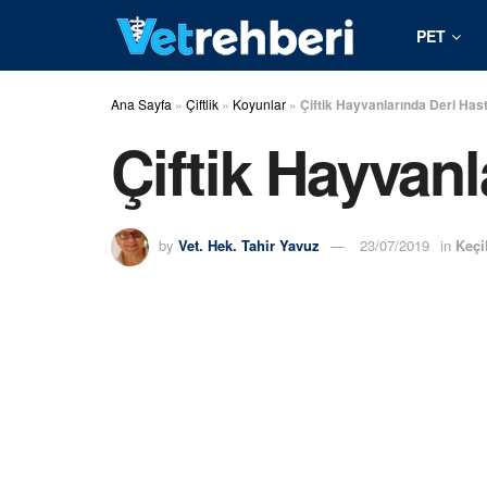
PET
Ana Sayfa
»
Çiftlik
»
Koyunlar
»
Çiftik Hayvanlarında Deri Hast
Çiftik Hayvanl
by
Vet. Hek. Tahir Yavuz
23/07/2019
in
Keçi