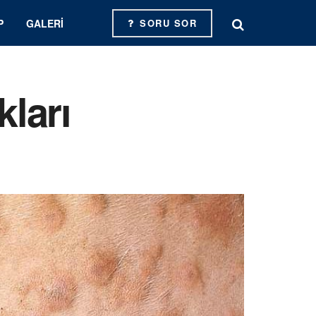
P
GALERI
SORU SOR
kları