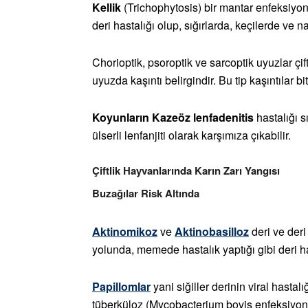
Kellik
(Trichophytosis) bir mantar enfeksiyon
deri hastalığı olup, sığırlarda, keçilerde ve n
Chorioptik, psoroptik ve sarcoptik uyuzlar çift
uyuzda kaşıntı belirgindir. Bu tip kaşıntılar bit,
Koyunların Kazeöz lenfadenitis
hastalığı sı
ülserli lenfanjiti olarak karşımıza çıkabilir.
Çiftlik Hayvanlarında Karın Zarı Yangısı
Buzağılar Risk Altında
Aktinomikoz
ve
Aktinobasilloz
deri ve deri
yolunda, memede hastalık yaptığı gibi deri ha
Papillomlar
yani siğiller derinin viral hasta
tüberküloz (Mycobacterium bovis enfeksiyonu