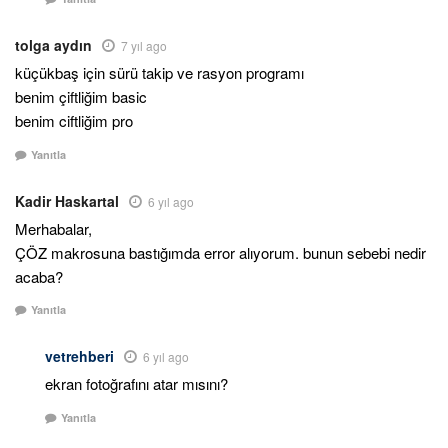
tolga aydın
7 yıl ago
küçükbaş için sürü takip ve rasyon programı
benim çiftliğim basic
benim ciftliğim pro
Yanıtla
Kadir Haskartal
6 yıl ago
Merhabalar,
ÇÖZ makrosuna bastığımda error alıyorum. bunun sebebi nedir
acaba?
Yanıtla
vetrehberi
6 yıl ago
ekran fotoğrafını atar mısını?
Yanıtla