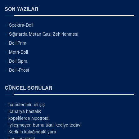
SON YAZILAR
Spektra-Doll
Sığırlarda Metan Gazı Zehirlenmesi
DolliPrim
Metri-Doll
DolliSipra
Dolli-Prost
GÜNCEL SORULAR
hamsterimin eli şiş
Kanarya hastalık
kopeklerde hipotroidi
İyileşmeyen burnu tıkalı kediye tedavi
Kedinin kulağındaki yara
İlaç yan etkisi