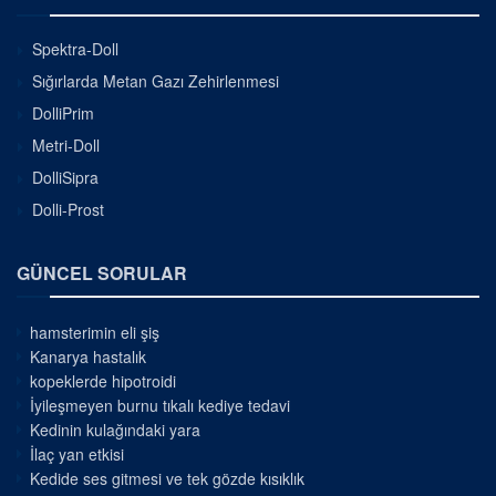
Spektra-Doll
Sığırlarda Metan Gazı Zehirlenmesi
DolliPrim
Metri-Doll
DolliSipra
Dolli-Prost
GÜNCEL SORULAR
hamsterimin eli şiş
Kanarya hastalık
kopeklerde hipotroidi
İyileşmeyen burnu tıkalı kediye tedavi
Kedinin kulağındaki yara
İlaç yan etkisi
Kedide ses gitmesi ve tek gözde kısıklık