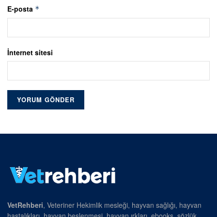
E-posta
*
İnternet sitesi
VetRehberi
, Veteriner Hekimlik mesleği, hayvan sağlığı, hayvan
hastalıkları, hayvan beslenmesi, hayvan ırkları, ebooks, sözlük,