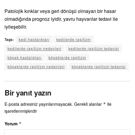
Patolojik kırıklar veya geri dönüşü olmayan bir hasar
olmadığında prognoz iyidir, yavru hayvanlar tedavi ile
iyileşebilir.
Tags:
kedi hastalıkları
kedilerde raşitizm
kedilerde raşitizm nedenleri
kedilerde raşitizm tedavisi
köpek hastalıkları
köpeklerde raşitizm
köpeklerde raşitizm nedenleri
köpeklerde raşitizm tedavisi
Bir yanıt yazın
E-posta adresiniz yayınlanmayacak.
Gerekli alanlar
ile
*
işaretlenmişlerdir
Yorum
*