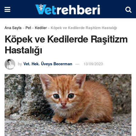
Ana Sayfa
»
Pet
»
Kediler
»
Köpek ve Kedilerde Raşitizm Hastalığı
Köpek ve Kedilerde Raşitizm
Hastalığı
by
Vet. Hek. Üveys Becerman
13/09/2023