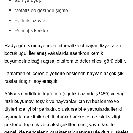
Sert yürüyüş
Metafiz bölgesinde şişme
Eğilmiş uzuvlar
Patolojik kırıklar
Radyografik muayenede mineralize olmayan fizyal alan
bozukluğu, İlerlemiş vakalarda asenkron kemik
büyümesine bağlı açısal ekstremite deformitesi görülebilir.
Tamamen et içeren diyetlerle beslenen hayvanlar çok şık
rastlanildigini söylemiştik.
Yüksek sindirilebilir protein (ağırlık bazında >%50) ve yağ
hızlı büyümeyi teşvik ve hayvanlar için iyi beslenme ve
tüylerinde iyi bir parlaklık oluştursa bile yavrularda ileriki
aşamalarda klinik belirti olarak hareket etme isteksizliği,
posterior topallık ve ataksi şekillenmesi, yavru kediler
genellikle pençelerin karakteristik sapması ile durur. İskelet