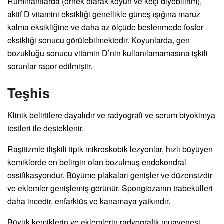
Ruminantlarda (örnek olarak koyun ve keçi diyebilirim),
aktif D vitamini eksikliği genellikle güneş ışığına maruz
kalma eksikliğine ve daha az ölçüde beslenmede fosfor
eksikliği sonucu görülebilmektedir. Koyunlarda, gen
bozukluğu sonucu vitamin D’nin kullanılamamasına işkili
sorunlar rapor edilmiştir.
Teşhis
Klinik belirtilere dayalıdır ve radyografi ve serum biyokimya
testleri ile desteklenir.
Raşitizmle ilişkili tipik mikroskobik lezyonlar, hızlı büyüyen
kemiklerde en belirgin olan bozulmuş endokondral
ossifikasyondur. Büyüme plakaları genişler ve düzensizdir
ve eklemler genişlemiş görünür. Spongiozanın trabekülleri
daha incedir, enfarktüs ve kanamaya yatkındır.
Büyük kemiklerin ve eklemlerin radyografik muayenesi,