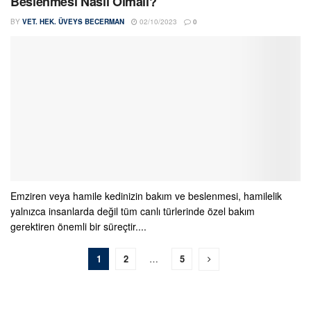
Beslenmesi Nasıl Olmalı?
BY
VET. HEK. ÜVEYS BECERMAN
02/10/2023
0
Emziren veya hamile kedinizin bakım ve beslenmesi, hamilelik
yalnızca insanlarda değil tüm canlı türlerinde özel bakım
gerektiren önemli bir süreçtir....
1
2
…
5