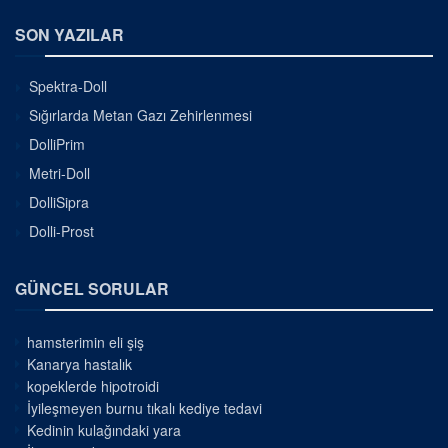
SON YAZILAR
Spektra-Doll
Sığırlarda Metan Gazı Zehirlenmesi
DolliPrim
Metri-Doll
DolliSipra
Dolli-Prost
GÜNCEL SORULAR
hamsterimin eli şiş
Kanarya hastalık
kopeklerde hipotroidi
İyileşmeyen burnu tıkalı kediye tedavi
Kedinin kulağındaki yara