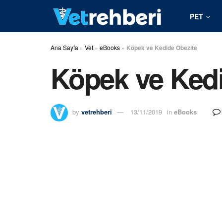
PET
Ana Sayfa
»
Vet
»
eBooks
»
Köpek ve Kedide Obezite
Köpek ve Ked
by
vetrehberi
13/11/2019
in
eBooks