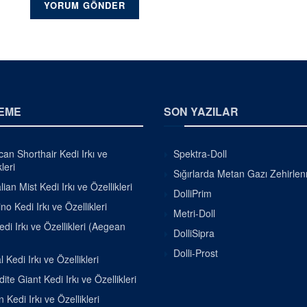
EME
SON YAZILAR
an Shorthair Kedi Irkı ve
Spektra-Doll
leri
Sığırlarda Metan Gazı Zehirle
lian Mist Kedi Irkı ve Özellikleri
DolliPrim
o Kedi Irkı ve Özellikleri
Metri-Doll
di Irkı ve Özellikleri (Aegean
DolliSipra
Dolli-Prost
 Kedi Irkı ve Özellikleri
ite Giant Kedi Irkı ve Özellikleri
 Kedi Irkı ve Özellikleri