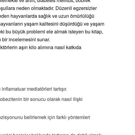
ilemekte ve artrit, diabetes mellitus, böbrek
l koşullara neden olmaktadır. Düzenli egzersizler
ik eden hayvanlarda sağlık ve uzun ömürlülüğü
il hayvanların yaşam kalitesini düşürdüğü ve yaşam
eki bu büyük problemi ele almak isteyen bu kitap,
 bir incelemesini sunar.
örlerin aşırı kilo alımına nasıl katkıda
 inflamatuar mediatörleri tartışır.
obezitenin bir sonucu olarak nasıl ilişki
zisyonunu belirlemek için farklı yöntemleri