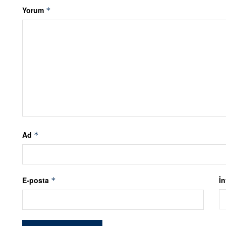
Yorum
*
Ad
*
E-posta
İn
*