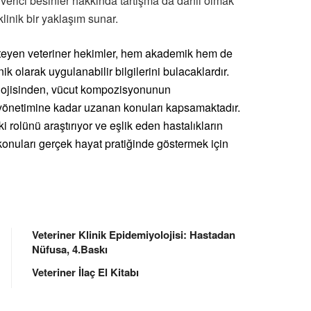
e verici besinler hakkında tartışma da dahil olmak
klinik bir yaklaşım sunar.
teyen veteriner hekimler, hem akademik hem de
 olarak uygulanabilir bilgilerini bulacaklardır.
olojisinden, vücut kompozisyonunun
yönetimine kadar uzanan konuları kapsamaktadır.
 rolünü araştırıyor ve eşlik eden hastalıkların
konuları gerçek hayat pratiğinde göstermek için
Veteriner Klinik Epidemiyolojisi: Hastadan
Nüfusa, 4.Baskı
Veteriner İlaç El Kitabı