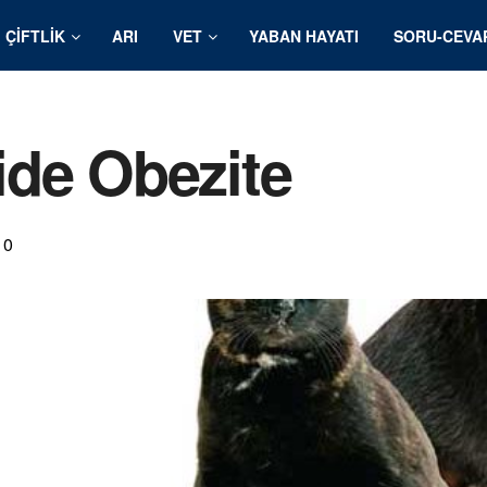
ÇIFTLIK
ARI
VET
YABAN HAYATI
SORU-CEVA
ide Obezite
0