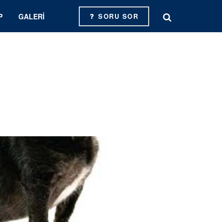
P
GALERI
SORU SOR