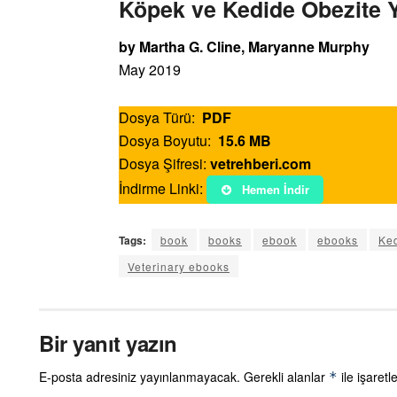
Köpek ve Kedide Obezite Y
by Martha G. Cline, Maryanne Murphy
May 2019
Dosya Türü:
PDF
Dosya Boyutu:
15.6 MB
Dosya Şifresi:
vetrehberi.com
İndirme Linki:
Hemen İndir
Tags:
book
books
ebook
ebooks
Ked
Veterinary ebooks
Bir yanıt yazın
E-posta adresiniz yayınlanmayacak.
Gerekli alanlar
ile işaretl
*