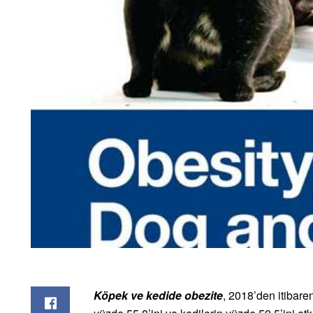
Köpek ve kedide obezite
, 2018’den itibare