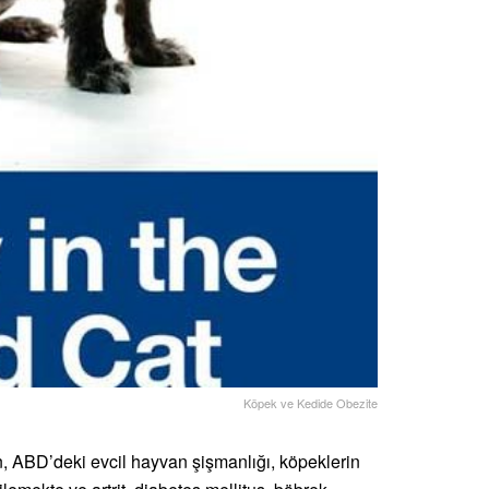
Köpek ve Kedide Obezite
n, ABD’deki evcil hayvan şişmanlığı, köpeklerin