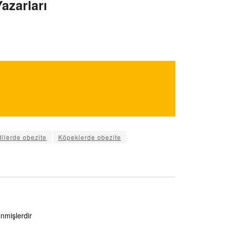
azarları
ilerde obezite
Köpeklerde obezite
enmişlerdir