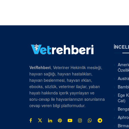
İNCEL
Americ
VetRehberi
, Veteriner Hekimlik mesleği,
Özellik
hayvan sağlığı, hayvan hastalıkları,
Austra
hayvan beslenmesi, hayvan ırkları,
ebooks, sözlük, veteriner ilaçlar, yaban
Bambin
hayatı hakkında içerik yayınlayan ve
Ege Ke
soru-cevap ile hayvanlarınızın sorunlarına
Cat)
cevap veren bilgi platformudur.
Bengal
Aphrod
Birman