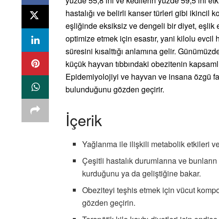
yüzde 55,8’ini ve kedilerin yüzde 59,5’ini etk
hastalığı ve belirli kanser türleri gibi ikinci
eşliğinde eksiksiz ve dengeli bir diyet, eşl
optimize etmek için esastır, yani kilolu evc
süresini kısalttığı anlamına gelir. Günümüzd
küçük hayvan tıbbındaki obezitenin kapsamlı
Epidemiyolojiyi ve hayvan ve insana özgü fakt
bulunduğunu gözden geçirir.
İçerik
Yağlanma ile ilişkili metabolik etkileri ve
Çeşitli hastalık durumlarına ve bunların 
kurduğunu ya da geliştiğine bakar.
Obeziteyi teşhis etmek için vücut kompo
gözden geçirin.