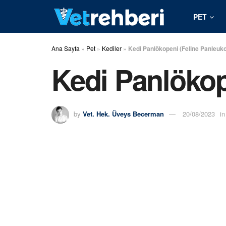
PET
Ana Sayfa
»
Pet
»
Kediler
»
Kedi Panlökopeni (Feline Panleuk
Kedi Panlökop
by
Vet. Hek. Üveys Becerman
20/08/2023
in