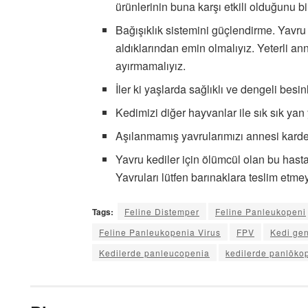
ürünlerinin buna karşı etkili olduğunu 
Bağışıklık sistemini güçlendirme. Yavru
aldıklarından emin olmalıyız. Yeterli a
ayırmamalıyız.
İler ki yaşlarda sağlıklı ve dengeli besin
Kedimizi diğer hayvanlar ile sık sık yan
Aşılanmamış yavrularımızı annesi kardeş
Yavru kediler için ölümcül olan bu hasta
Yavruları lütfen barınaklara teslim etme
Tags:
Feline Distemper
Feline Panleukopeni
Feline Panleukopenia Virus
FPV
Kedi gen
Kedilerde panleucopenia
kedilerde panlöko