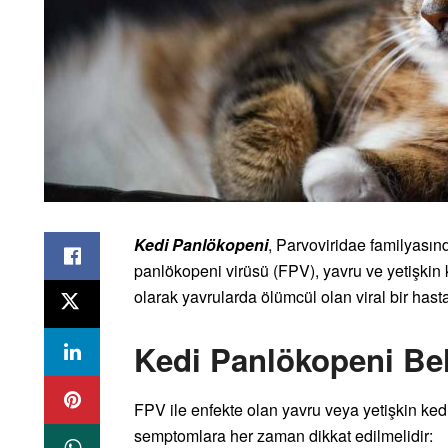
Kedi Panlökopeni
, Parvoviridae familyasın
panlökopeni virüsü (FPV), yavru ve yetişkin 
olarak yavrularda ölümcül olan viral bir hastal
Kedi Panlökopeni Beli
FPV ile enfekte olan yavru veya yetişkin ked
semptomlara her zaman dikkat edilmelidir: