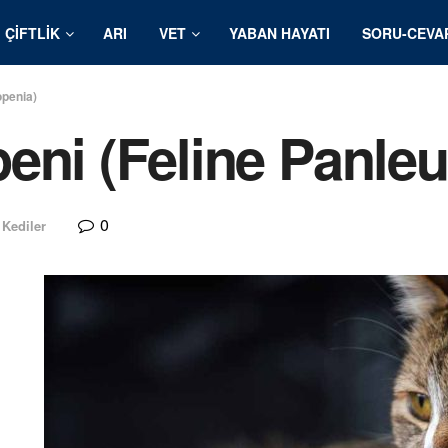
ÇIFTLIK
ARI
VET
YABAN HAYATI
SORU-CEVA
openia)
eni (Feline Panle
0
Kediler