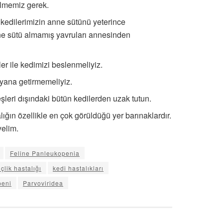
bilmemiz gerek.
 kedilerimizin anne sütünü yeterince
nne sütü almamış yavruları annesinden
ler ile kedimizi beslenmeliyiz.
 yana getirmemeliyiz.
leri dışındaki bütün kedilerden uzak tutun.
lığın özellikle en çok görüldüğü yer barınaklardır.
yelim.
Feline Panleukopenia
çlik hastalığı
kedi hastalıkları
peni
Parvoviridea