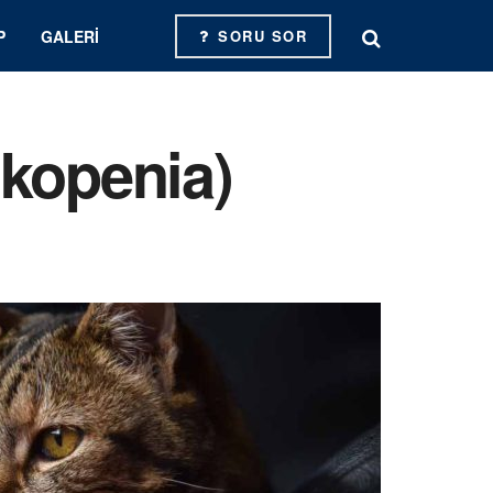
P
GALERI
SORU SOR
ukopenia)