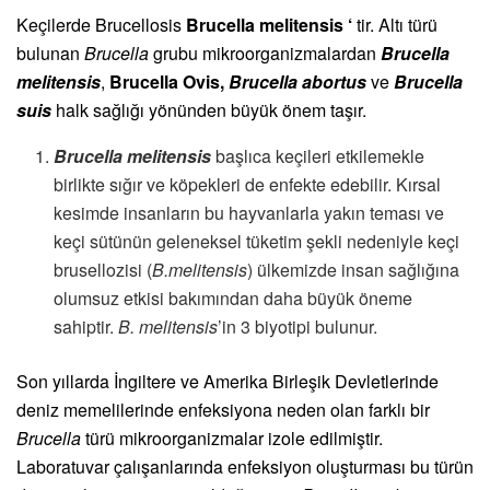
Keçilerde Brucellosis
Brucella melitensis ‘
tir. Altı türü
bulunan
Brucella
grubu mikroorganizmalardan
Brucella
melitensis
,
Brucella Ovis,
Brucella abortus
ve
Brucella
suis
halk sağlığı yönünden büyük önem taşır.
Brucella melitensis
başlıca keçileri etkilemekle
birlikte sığır ve köpekleri de enfekte edebilir. Kırsal
kesimde insanların bu hayvanlarla yakın teması ve
keçi sütünün geleneksel tüketim şekli nedeniyle keçi
brusellozisi (
B.melitensis
) ülkemizde insan sağlığına
olumsuz etkisi bakımından daha büyük öneme
sahiptir.
B.
melitensis
’in 3 biyotipi bulunur.
Son yıllarda İngiltere ve Amerika Birleşik Devletlerinde
deniz memelilerinde enfeksiyona neden olan farklı bir
Brucella
türü mikroorganizmalar izole edilmiştir.
Laboratuvar çalışanlarında enfeksiyon oluşturması bu türün