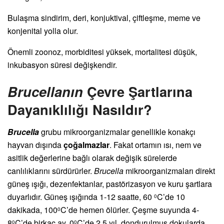
Bulaşma sindirim, deri, konjuktival, çiftleşme, meme ve
konjenital yolla olur.
Önemli zoonoz, morbiditesi yüksek, mortalitesi düşük,
inkubasyon süresi değişkendir.
Brucellanın
Çevre Şartlarına
Dayanıklılığı Nasıldır?
Brucella
grubu mikroorganizmalar genellikle konakçı
hayvan dışında
çoğalmazlar
. Fakat ortamın ısı, nem ve
asitlik değerlerine bağlı olarak değişik sürelerde
canlılıklarını sürdürürler.
Brucella
mikroorganizmaları direkt
güneş ışığı, dezenfektanlar, pastörizasyon ve kuru şartlara
duyarlıdır. Güneş ışığında 1-12 saatte, 60
C’de 10
0
dakikada, 100
C’de hemen ölürler. Çeşme suyunda 4-
0
8
C’de birkaç ay, 0
C’de 2.5 yıl, dondurulmuş dokularda
0
0