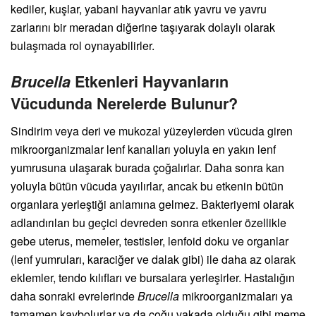
kediler, kuşlar, yabani hayvanlar atık yavru ve yavru
zarlarını bir meradan diğerine taşıyarak dolaylı olarak
bulaşmada rol oynayabilirler.
Brucella
Etkenleri Hayvanların
Vücudunda Nerelerde Bulunur?
Sindirim veya deri ve mukozal yüzeylerden vücuda giren
mikroorganizmalar lenf kanalları yoluyla en yakın lenf
yumrusuna ulaşarak burada çoğalırlar. Daha sonra kan
yoluyla bütün vücuda yayılırlar, ancak bu etkenin bütün
organlara yerleştiği anlamına gelmez. Bakteriyemi olarak
adlandırılan bu geçici devreden sonra etkenler özellikle
gebe uterus, memeler, testisler, lenfoid doku ve organlar
(lenf yumruları, karaciğer ve dalak gibi) ile daha az olarak
eklemler, tendo kılıfları ve bursalara yerleşirler. Hastalığın
daha sonraki evrelerinde
Brucella
mikroorganizmaları ya
tamamen kaybolurlar ya da çoğu vakada olduğu gibi meme