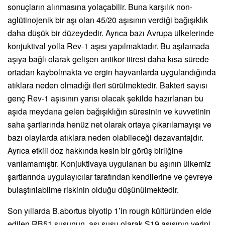
sonuçların alınmasına yolaçabilir. Buna karşılık non-
aglütinojenik bir aşı olan 45/20 aşısının verdiği bağışıklık
daha düşük bir düzeydedir. Ayrıca bazı Avrupa ülkelerinde
konjuktival yolla Rev-1 aşısı yapılmaktadır. Bu aşılamada
aşıya bağlı olarak gelişen antikor titresi daha kısa sürede
ortadan kaybolmakta ve ergin hayvanlarda uygulandığında
atıklara neden olmadığı ileri sürülmektedir. Bakteri sayısı
genç Rev-1 aşısının yarısı olacak şekilde hazırlanan bu
aşıda meydana gelen bağışıklığın süresinin ve kuvvetinin
saha şartlarında henüz net olarak ortaya çıkarılamayışı ve
bazı olaylarda atıklara neden olabileceği dezavantajdır.
Ayrıca etkili doz hakkında kesin bir görüş birliğine
varılamamıştır. Konjuktivaya uygulanan bu aşının ülkemiz
şartlarında uygulayıcılar tarafından kendilerine ve çevreye
bulaştırılabilme riskinin olduğu düşünülmektedir.
Son yıllarda B.abortus biyotip 1’in rough kültüründen elde
edilen RB51 suşunun, aşı suşu olarak S19 aşısının yerini