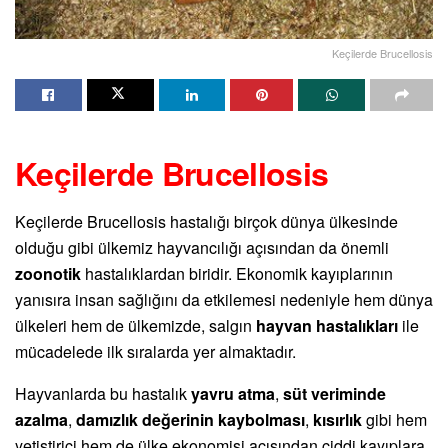
Keçilerde Brucellosis
Keçilerde Brucellosis
Keçilerde Brucellosis hastalığı birçok dünya ülkesinde
olduğu gibi ülkemiz hayvancılığı açısından da önemli
zoonotik
hastalıklardan biridir. Ekonomik kayıplarının
yanısıra insan sağlığını da etkilemesi nedeniyle hem dünya
ülkeleri hem de ülkemizde, salgın
hayvan hastalıkları
ile
mücadelede ilk sıralarda yer almaktadır.
Hayvanlarda bu hastalık
yavru atma
,
süt veriminde
azalma
,
damızlık değerinin kaybolması
,
kısırlık
gibi hem
yetiştirici hem de ülke ekonomisi açısından ciddi kayıplara