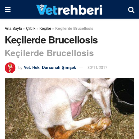
Ana Sayfa
»
Çiftlik
»
Keçiler
»
Keçilerde Brucellosis
Keçilerde Brucellosis
Keçilerde Brucellosis
by
Vet. Hek. Dursunali Şimşek
30/11/2017