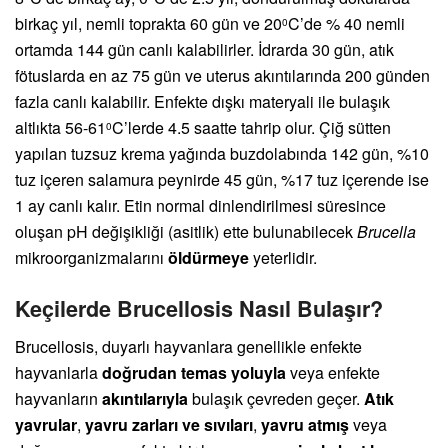
birkaç yıl, nemli toprakta 60 gün ve 20
C’de % 40 nemli
0
ortamda 144 gün canlı kalabilirler. İdrarda 30 gün, atık
fötuslarda en az 75 gün ve uterus akıntılarında 200 günden
fazla canlı kalabilir. Enfekte dışkı materyali ile bulaşık
altlıkta 56-61
C’lerde 4.5 saatte tahrip olur. Çiğ sütten
0
yapılan tuzsuz krema yağında buzdolabında 142 gün, %10
tuz içeren salamura peynirde 45 gün, %17 tuz içerende ise
1 ay canlı kalır. Etin normal dinlendirilmesi süresince
oluşan pH değişikliği (asitlik) ette bulunabilecek
Brucella
mikroorganizmalarını
öldürmeye
yeterlidir.
Keçilerde Brucellosis Nasıl Bulaşır?
Brucellosis, duyarlı hayvanlara genellikle enfekte
hayvanlarla
doğrudan temas yoluyla
veya enfekte
hayvanların
akıntılarıyla
bulaşık çevreden geçer.
Atık
yavrular
,
yavru zarları ve sıvıları
,
yavru atmış
veya