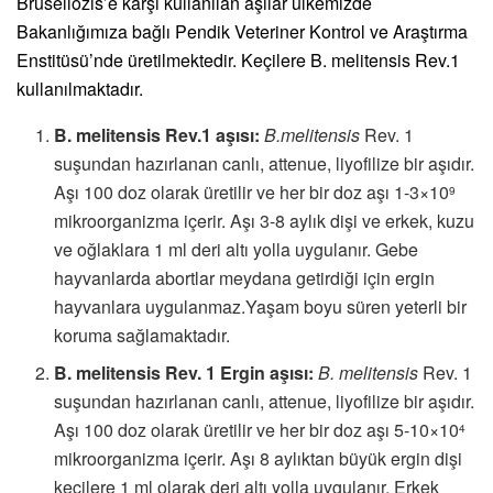
Brusellozis’e karşı kullanılan aşılar ülkemizde
Bakanlığımıza bağlı Pendik Veteriner Kontrol ve Araştırma
Enstitüsü’nde üretilmektedir. Keçilere B. melitensis Rev.1
kullanılmaktadır.
B. melitensis Rev.1 aşısı:
B.melitensis
Rev. 1
suşundan hazırlanan canlı, attenue, liyofilize bir aşıdır.
Aşı 100 doz olarak üretilir ve her bir doz aşı 1-3×10
9
mikroorganizma içerir. Aşı 3-8 aylık dişi ve erkek, kuzu
ve oğlaklara 1 ml deri altı yolla uygulanır. Gebe
hayvanlarda abortlar meydana getirdiği için ergin
hayvanlara uygulanmaz.Yaşam boyu süren yeterli bir
koruma sağlamaktadır.
B. melitensis Rev. 1 Ergin aşısı:
B. melitensis
Rev. 1
suşundan hazırlanan canlı, attenue, liyofilize bir aşıdır.
Aşı 100 doz olarak üretilir ve her bir doz aşı 5-10×10
4
mikroorganizma içerir. Aşı 8 aylıktan büyük ergin dişi
keçilere 1 ml olarak deri altı yolla uygulanır. Erkek