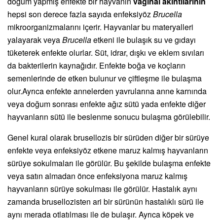
doğum yapmış enfekte bir hayvanın
vaginal akıntılarının
hepsi son derece fazla sayıda enfeksiyöz
Brucella
mikroorganizmalarını içerir. Hayvanlar bu materyalleri
yalayarak veya
Brucella
etkeni ile bulaşık su ve gıdayı
tüketerek enfekte olurlar. Süt, idrar, dışkı ve eklem sıvıları
da bakterilerin kaynağıdır. Enfekte boğa ve koçların
semenlerinde de etken bulunur ve çiftleşme ile bulaşma
olur.Ayrıca enfekte annelerden yavrularına anne karnında
veya doğum sonrası enfekte ağız sütü yada enfekte diğer
hayvanların sütü ile beslenme sonucu bulaşma görülebilir.
Genel kural olarak brusellozis bir sürüden diğer bir sürüye
enfekte veya enfeksiyöz etkene maruz kalmış hayvanların
sürüye sokulmaları ile görülür. Bu şekilde bulaşma enfekte
veya satın almadan önce enfeksiyona maruz kalmış
hayvanların sürüye sokulması ile görülür. Hastalık aynı
zamanda brusellozisten ari bir sürünün hastalıklı sürü ile
aynı merada otlatılması ile de bulaşır. Ayrıca köpek ve