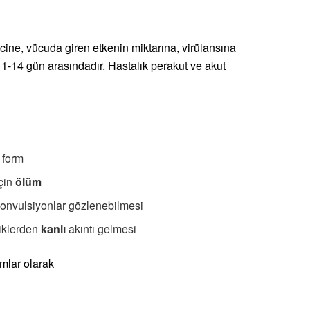
ine, vücuda giren etkenin miktarına, virülansına
1-14 gün arasındadır. Hastalık perakut ve akut
 form
çin
ölüm
konvulsiyonlar gözlenebilmesi
iklerden
kanlı
akıntı gelmesi
omlar olarak