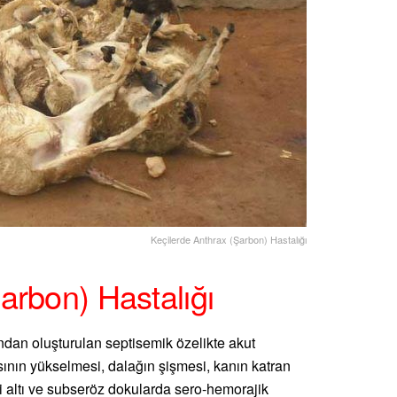
Keçilerde Anthrax (Şarbon) Hastalığı
arbon) Hastalığı
ndan oluşturulan septisemik özelikte akut
ısısının yükselmesi, dalağın şişmesi, kanın katran
i altı ve subseröz dokularda sero-hemorajik