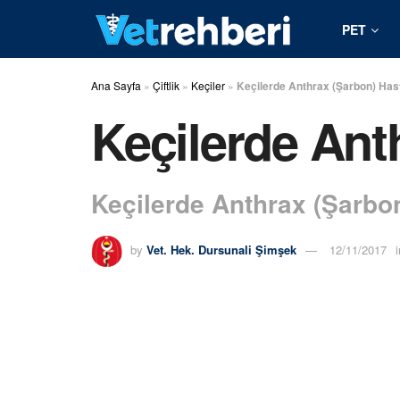
PET
Ana Sayfa
»
Çiftlik
»
Keçiler
»
Keçilerde Anthrax (Şarbon) Hast
Keçilerde Ant
Keçilerde Anthrax (Şarbon
by
Vet. Hek. Dursunali Şimşek
12/11/2017
i