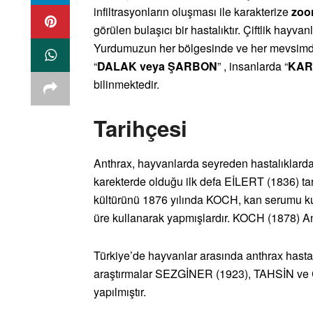
infiltrasyonların oluşması ile karakterize
zoo
görülen bulaşıcı bir hastalıktır. Çiftlik hayv
Yurdumuzun her bölgesinde ve her mevsimde
“
DALAK veya ŞARBON
” , insanlarda “
KAR
bilinmektedir.
Tarihçesi
Anthrax, hayvanlarda seyreden hastalıklarda
karekterde olduğu ilk defa EİLERT (1836) taraf
kültürünü 1876 yılında KOCH, kan serumu k
üre kullanarak yapmışlardır. KOCH (1878) Anth
Türkiye’de hayvanlar arasında anthrax hastalığ
araştırmalar SEZGİNER (1923), TAHSİN ve 
yapılmıştır.