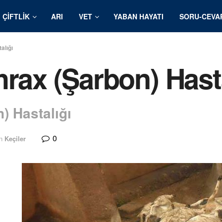
ÇIFTLIK
ARI
VET
YABAN HAYATI
SORU-CEVA
alığı
hrax (Şarbon) Hast
) Hastalığı
0
n
Keçiler