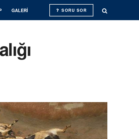
P
GALERI
SORU SOR
alığı