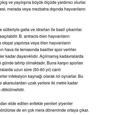
çıkış ve yayılışına büyük ölçüde yardımcı olurlar.
si, merada veya mezbaha dışında hayvanların
leriyle gaita ve idrarları ile basil çıkarırlar.
 saçılabilir. B. antracis ölen hayvanların
otopsi yapılırsa veya ölen hayvanların
 hava ile temasında basiller spor verirler.
iler kadar dayanıklıdır. Açılmamış kadavralarda
-6 günde tahrip olmaktadır. Buna karşın sporları
eralarda uzun süre (50-60 yıl) canlı
erler infeksiyon kaynağı olarak rol oynarlar. Bu
 akarsulardan uzak yerlere iki metre kadar
 dökülmelidir.
an elde edilen enfekte yemleri yiyenler
görülürse de en çok mera döneminde ortaya çıkar.