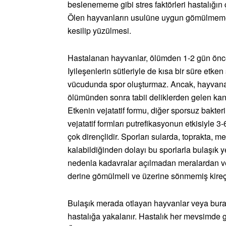
beslenememe gibi stres faktörleri hastalığın 
Ölen hayvanların usulüne uygun gömülmeme
kesilip yüzülmesi.
Hastalanan hayvanlar, ölümden 1-2 gün önce süt
Iyileşenlerin sütleriyle de kısa bir süre etken
vücudunda spor oluşturmaz. Ancak, hayvana 
ölümünden sonra tabii deliklerden gelen kanın
Etkenin vejatatif formu, diğer sporsuz bakter
vejatatif formları putrefikasyonun etkisiyle 3
çok dirençlidir. Sporları sularda, toprakta, m
kalabildiğinden dolayı bu sporlarla bulaşık y
nedenla kadavralar açılmadan meralardan ve
derine gömülmeli ve üzerine sönmemiş kireç
Bulaşık merada otlayan hayvanlar veya burad
hastalığa yakalanır. Hastalık her mevsimde 