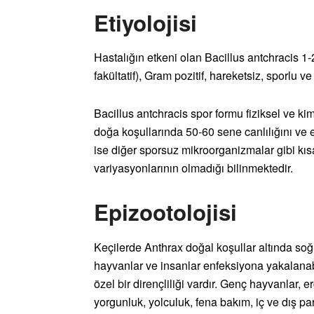
Etiyolojisi
Hastalığın etkeni olan Bacillus antchracis 1
fakültatif), Gram pozitif, hareketsiz, sporlu 
Bacillus antchracis spor formu fiziksel ve ki
doğa koşullarında 50-60 sene canlılığını ve e
ise diğer sporsuz mikroorganizmalar gibi kısa
variyasyonlarının olmadığı bilinmektedir.
Epizootolojisi
Keçilerde Anthrax doğal koşullar altında soğ
hayvanlar ve insanlar enfeksiyona yakalanabil
özel bir dirençliliği vardır. Genç hayvanlar, e
yorgunluk, yolculuk, fena bakım, iç ve dış par