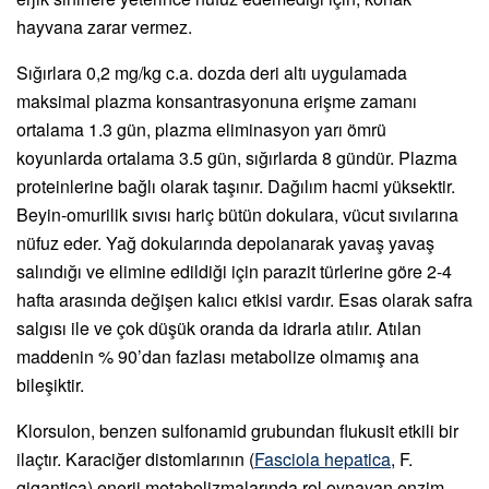
hayvana zarar vermez.
Sığırlara 0,2 mg/kg c.a. dozda deri altı uygulamada
maksimal plazma konsantrasyonuna erişme zamanı
ortalama 1.3 gün, plazma eliminasyon yarı ömrü
koyunlarda ortalama 3.5 gün, sığırlarda 8 gündür. Plazma
proteinlerine bağlı olarak taşınır. Dağılım hacmi yüksektir.
Beyin-omurilik sıvısı hariç bütün dokulara, vücut sıvılarına
nüfuz eder. Yağ dokularında depolanarak yavaş yavaş
salındığı ve elimine edildiği için parazit türlerine göre 2-4
hafta arasında değişen kalıcı etkisi vardır. Esas olarak safra
salgısı ile ve çok düşük oranda da idrarla atılır. Atılan
maddenin % 90’dan fazlası metabolize olmamış ana
bileşiktir.
Klorsulon, benzen sulfonamid grubundan flukusit etkili bir
ilaçtır. Karaciğer distomlarının (
Fasciola hepatica
, F.
gigantica) enerji metabolizmalarında rol oynayan enzim