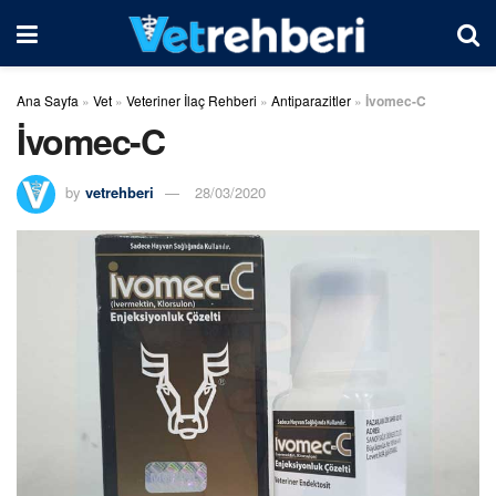
Ana Sayfa
»
Vet
»
Veteriner İlaç Rehberi
»
Antiparazitler
»
İvomec-C
İvomec-C
by
vetrehberi
28/03/2020