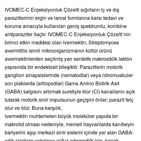
IVOMEC-C Enjeksiyonluk Çözelti sığırların iç ve dış
parazitlerinin ergin ve larval formlarına karsı tedavi ve
koruma amacıyla kullanılan geniş spektrumlu, kombine
antiparaziter ilaçtır. IVOMEC-C Enjeksiyonluk Çözelti’nin
birinci etkin maddesi olan ivermektin, Streptomyces
avermitilis isimli mikroorganizmanın kültür ürünü
avermektinlerden seçilmiş yarı sentetik makrosiklik lakton
yapısında bir endektosit bileşiktir. Parazitlerin motorik
ganglion sinapsislerinde (nematodlar) veya nöromuskuler
son plaklarda (artropodlar) Gama Amino Bütirik Asit
(GABA) salgısını artırmak suretiyle klor (Cl) kanallarını açık
tutarak motorik sinir impulsunun geçişini önler; parazit felç
olur ve ölür. Buna karşılık,
ivermektin muhtemelen büyük moleküler yapıda bir
makrolid olması nedeniyle, memeli hayvanlarda kan/beyin
bariyerini aşıp merkezi sinir sistemi içinde yer alan GABA-
erjik sinirlere yeterince nüfuz edemediği için, konak