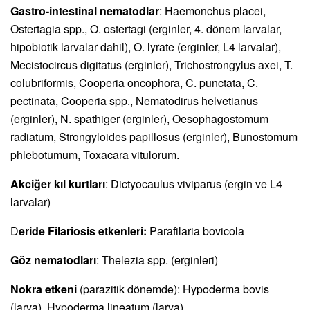
Gastro-intestinal nematodlar
: Haemonchus placei,
Ostertagia spp., O. ostertagi (erginler, 4. dönem larvalar,
hipobiotik larvalar dahil), O. lyrate (erginler, L4 larvalar),
Mecistocircus digitatus (erginler), Trichostrongylus axei, T.
colubriformis, Cooperia oncophora, C. punctata, C.
pectinata, Cooperia spp., Nematodirus helvetianus
(erginler), N. spathiger (erginler), Oesophagostomum
radiatum, Strongyloides papillosus (erginler), Bunostomum
phlebotumum, Toxacara vitulorum.
Akciğer kıl kurtları
: Dictyocaulus viviparus (ergin ve L4
larvalar)
D
eride Filariosis etkenleri:
Parafilaria bovicola
Göz nematodları
: Thelezia spp. (erginleri)
Nokra etkeni
(parazitik dönemde): Hypoderma bovis
(larva), Hypoderma lineatum (larva)