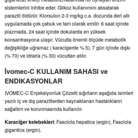
sistemlerini inhibe eder. Glikoz kullanımını aksatarak
paraziti öldürür. Klorsulon 2-3 mg/kg c.a. dozunda deri altı
uygulamada çok çabuk ve tam olarak emilir. 6 saat içinde
plazmada, 24 saat içinde dokularda en yüksek
konsantrasyona ulaşır. Vücutta önemli ölçüde metabolik
değişikliğe uğramaz ( karacigerde % 5). 7 gün içinde dışkı
(% 70) ve idrarla (% 30) vücuttan atılır.
İvomec-C KULLANIM SAHASI ve
ENDIKASYONLAR
IVOMEC-C Enjeksiyonluk Çözelti sığırların aşağıda isimleri
yazılı iç ve dış parazitlerden kaynaklanan hastalıkların
sağaltım ve korunmasında kullanılır.
Karaciğer kelebekleri
: Fasciola hepatica (ergin), Fasciola
gigantica (ergin).