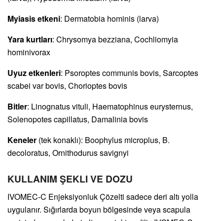
Myiasis etkeni
: Dermatobia hominis (larva)
Yara kurtları
: Chrysomya bezziana, Cochliomyia
hominivorax
Uyuz etkenleri
: Psoroptes communis bovis, Sarcoptes
scabei var bovis, Chorioptes bovis
Bitler
: Linognatus vituli, Haematophinus eurysternus,
Solenopotes capillatus, Damalinia bovis
Keneler
(tek konaklı): Boophylus microplus, B.
decoloratus, Ornithodurus savignyi
KULLANIM ŞEKLI VE DOZU
IVOMEC-C Enjeksiyonluk Çözelti sadece deri altı yolla
uygulanır. Sığırlarda boyun bölgesinde veya scapula