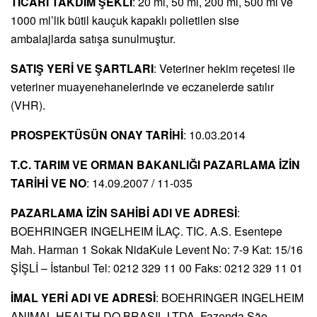
TİCARİ TAKDİM ŞEKLİ
: 20 ml, 50 ml, 200 ml, 500 ml ve
1000 ml’lik bütil kauçuk kapaklı polietilen sise
ambalajlarda satışa sunulmuştur.
SATIŞ YERİ VE ŞARTLARI
: Veteriner hekim reçetesi ile
veteriner muayenehanelerinde ve eczanelerde satılır
(VHR).
PROSPEKTÜSÜN ONAY TARİHİ
: 10.03.2014
T.C. TARIM VE ORMAN BAKANLIĞI PAZARLAMA İZİN
TARİHİ VE NO
: 14.09.2007 / 11-035
PAZARLAMA İZİN SAHİBİ ADI VE ADRESİ
:
BOEHRINGER INGELHEIM İLAÇ. TIC. A.S. Esentepe
Mah. Harman 1 Sokak NidaKule Levent No: 7-9 Kat: 15/16
ŞİŞLİ – İstanbul Tel: 0212 329 11 00 Faks: 0212 329 11 01
İMAL YERİ ADI VE ADRESİ
: BOEHRINGER INGELHEIM
ANIMAL HEALTH DO BRASIL LTDA. Fazenda São