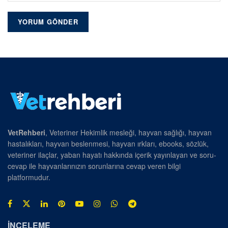
VetRehberi
, Veteriner Hekimlik mesleği, hayvan sağlığı, hayvan
hastalıkları, hayvan beslenmesi, hayvan ırkları, ebooks, sözlük,
veteriner ilaçlar, yaban hayatı hakkında içerik yayınlayan ve soru-
cevap ile hayvanlarınızın sorunlarına cevap veren bilgi
platformudur.
İNCELEME