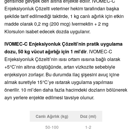
gerisinde gevşek deri altına enjekte edilir. IVOMEC-C
Enjeksiyonluk Çözelti veteriner hekim tarafından başka
şekilde tarif edilmediği taktirde, 1 kg canlı ağırlık için etkin
madde olarak 0,2 mg (200 mcg) Ivermektin + 2 mg
Klorsulon isabet edecek dozda uygulanır.
IVOMEC-C Enjeksiyonluk Çözelti’nin pratik uygulama
dozu, 50 kg vücut ağırlığı için 1 ml’dir
. IVOMEC-C
Enjeksiyonluk Çözelti’nin ısısı ortam ısısına bağlı olarak
+5°C’nin altına düştüğünde, artan vizkozite sebebiyle
enjeksiyon zorlaşır. Bu durumda ilaç şişesini avuç içine
almak suretiyle 15°C’ye ısıtarak uygulama yapılması
önerilir. 10 ml’den daha fazla hacimdeki dozların bölünerek
ayrı yerlere enjekte edilmesi tavsiye olunur.
Canlı Ağırlık (kg)
Doz (ml)
50-100
1-2