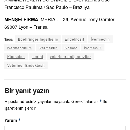
Francisco Paulinia / São Paulo – Brezilya
MENŞEİ FİRMA
: MERIAL – 29, Avenue Tony Garnier –
69007 Lyon – Fransa
Tags:
Boehringer Ingelheim
Endektosit
İvermectin
ivermectinum
ivermektin
İvomec
İvomec-C
Klorsulon
merial
veteriner antiparaziter
Veteriner Endektosit
Bir yanıt yazın
E-posta adresiniz yayınlanmayacak.
Gerekli alanlar
ile
*
işaretlenmişlerdir
Yorum
*