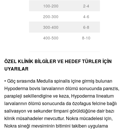
100-200
2-4
200-300
4-6
300-400
6-8
400-500
8-10
ÖZEL KLİNİK BİLGİLER VE HEDEF TÜRLER İÇİN
UYARILAR
• Göç sırasında Medulla spinalis içine girmiş bulunan
Hypoderma bovis larvalarının ölümü sonucunda parezis,
parapleji sekillendigine ve keza, Hypoderma lineatum
larvalarının ölümü sonucunda da özofagus felcine bağlı
salivasyon ve sekunder timpani görüldüğüne dair bazı
klinik müsahadeler mevcuttur. Nokra mücadelesi için,
Nokra sineği mevsiminin bitimini takiben uygulama