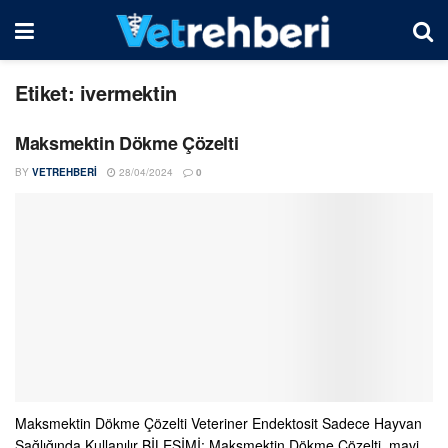
Etiket:
ivermektin
Maksmektin Dökme Çözelti
BY
VETREHBERI
28/04/2024
0
Maksmektin Dökme Çözelti Veteriner Endektosit Sadece Hayvan
Sağlığında Kullanılır BİLEŞİMİ: Maksmektin Dökme Çözelti, mavi