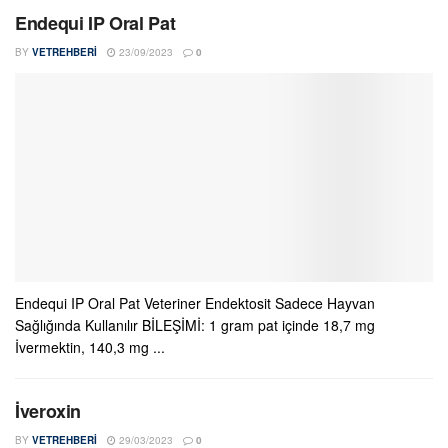
Endequi IP Oral Pat
BY
VETREHBERI
23/09/2023
0
Endequi IP Oral Pat Veteriner Endektosit Sadece Hayvan
Sağlığında Kullanılır BİLEŞİMİ: 1 gram pat içinde 18,7 mg
İvermektin, 140,3 mg ...
İveroxin
BY
VETREHBERI
29/03/2023
0