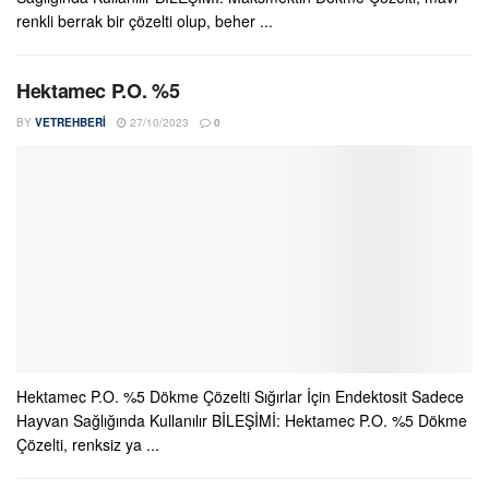
renkli berrak bir çözelti olup, beher ...
Hektamec P.O. %5
BY
VETREHBERI
27/10/2023
0
Hektamec P.O. %5 Dökme Çözelti Sığırlar İçin Endektosit Sadece
Hayvan Sağlığında Kullanılır BİLEŞİMİ: Hektamec P.O. %5 Dökme
Çözelti, renksiz ya ...