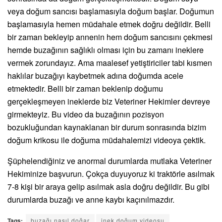
veya doğum sancısı başlamasıyla doğum başlar. Doğumun
başlamasıyla hemen müdahale etmek doğru değildir. Belli
bir zaman bekleyip annenin hem doğum sancısını çekmesi
hemde buzağının sağlıklı olması için bu zamanı ineklere
vermek zorundayız. Ama maalesef yetiştiriciler tabi kısmen
haklılar buzağıyı kaybetmek adına doğumda acele
etmektedir. Belli bir zaman beklenip doğumu
gerçekleşmeyen ineklerde biz Veteriner Hekimler devreye
girmekteyiz. Bu video da buzağının pozisyon
bozukluğundan kaynaklanan bir durum sonrasında bizim
doğum krikosu ile doğuma müdahalemizi videoya çektik.
Şüphelendiğiniz ve anormal durumlarda mutlaka Veteriner
Hekiminize başvurun. Çokça duyuyoruz ki traktörle asılmak
7-8 kişi bir araya gelip asılmak asla doğru değildir. Bu gibi
durumlarda buzağı ve anne kaybı kaçınılmazdır.
Tags:
buzağı nasıl doğar
inek doğum videosu