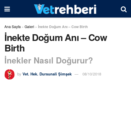
Ana Sayfa
»
Galeri
»
İnekte Doğum Anı – Cow Birth
İnekte Doğum Anı – Cow
Birth
İnekler Nasıl Doğurur?
by
Vet. Hek. Dursunali Şimşek
08/10/2018