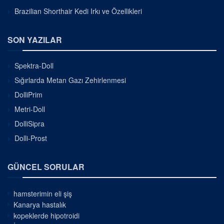
Brazilian Shorthair Kedi Irkı ve Özellikleri
SON YAZILAR
Spektra-Doll
Sığırlarda Metan Gazı Zehirlenmesi
DolliPrim
Metri-Doll
DolliSipra
Dolli-Prost
GÜNCEL SORULAR
hamsterimin eli şiş
Kanarya hastalık
kopeklerde hipotroidi