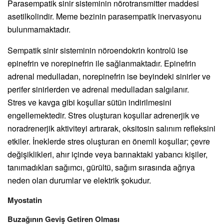
Parasempatik sinir sisteminin nörotransmitter maddesi
asetilkolindir. Meme bezinin parasempatik inervasyonu
bulunmamaktadır.
Sempatik sinir sisteminin nöroendokrin kontrolü ise
epinefrin ve norepinefrin ile sağlanmaktadır. Epinefrin
adrenal medulladan, norepinefrin ise beyindeki sinirler ve
perifer sinirlerden ve adrenal medulladan salgılanır.
Stres ve kavga gibi koşullar sütün indirilmesini
engellemektedir. Stres oluşturan koşullar adrenerjik ve
noradrenerjik aktiviteyi artırarak, oksitosin salınım refleksini
etkiler. İneklerde stres oluşturan en önemli koşullar; çevre
değişiklikleri, ahır içinde veya barınaktaki yabancı kişiler,
tanımadıkları sağımcı, gürültü, sağım sırasında ağrıya
neden olan durumlar ve elektrik şokudur.
Myostatin
Buzağının Geviş Getiren Olması