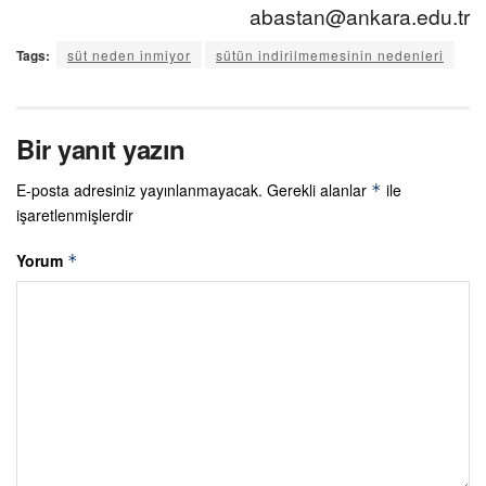
abastan@ankara.edu.tr
Tags:
süt neden inmiyor
sütün indirilmemesinin nedenleri
Bir yanıt yazın
E-posta adresiniz yayınlanmayacak.
Gerekli alanlar
ile
*
işaretlenmişlerdir
Yorum
*