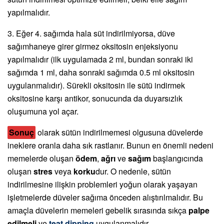
yapılmalıdır.
3. Eğer 4. sağımda hala süt indirilmiyorsa, düve
sağımhaneye girer girmez oksitosin enjeksiyonu
yapılmalıdır (ilk uygulamada 2 ml, bundan sonraki iki
sağımda 1 ml, daha sonraki sağımda 0.5 ml oksitosin
uygulanmalıdır). Sürekli oksitosin ile sütü indirmek
oksitosine karşı antikor, sonucunda da duyarsızlık
oluşumuna yol açar.
Sonuç
olarak sütün indirilmemesi olgusuna düvelerde
ineklere oranla daha sık rastlanır. Bunun en önemli nedeni
memelerde oluşan
ödem
,
ağrı
ve
sağım
başlangıcında
oluşan
stres
veya
korku
dur. O nedenle, sütün
indirilmesine ilişkin problemleri yoğun olarak yaşayan
işletmelerde düveler sağıma önceden alıştırılmalıdır. Bu
amaçla düvelerin memeleri gebelik sırasında sıkça
palpe
edilmeli
ve
teat dipping
uygulanmalıdır.