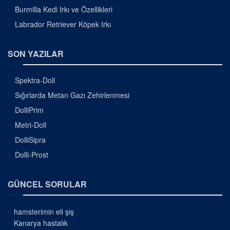
Burmilla Kedi Irkı ve Özellikleri
Labrador Retriever Köpek Irkı
SON YAZILAR
Spektra-Doll
Sığırlarda Metan Gazı Zehirlenmesi
DolliPrim
Metri-Doll
DolliSipra
Dolli-Prost
GÜNCEL SORULAR
hamsterimin eli şiş
Kanarya hastalık