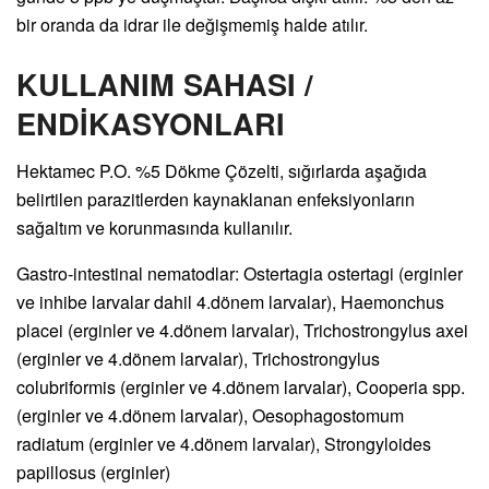
bir oranda da idrar ile değişmemiş halde atılır.
KULLANIM SAHASI /
ENDİKASYONLARI
Hektamec P.O. %5 Dökme Çözelti, sığırlarda aşağıda
belirtilen parazitlerden kaynaklanan enfeksiyonların
sağaltım ve korunmasında kullanılır.
Gastro-intestinal nematodlar: Ostertagia ostertagi (erginler
ve inhibe larvalar dahil 4.dönem larvalar), Haemonchus
placei (erginler ve 4.dönem larvalar), Trichostrongylus axei
(erginler ve 4.dönem larvalar), Trichostrongylus
colubriformis (erginler ve 4.dönem larvalar), Cooperia spp.
(erginler ve 4.dönem larvalar), Oesophagostomum
radiatum (erginler ve 4.dönem larvalar), Strongyloides
papillosus (erginler)