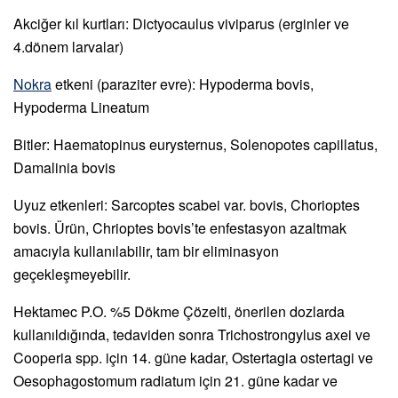
Akciğer kıl kurtları: Dictyocaulus viviparus (erginler ve
4.dönem larvalar)
Nokra
etkeni (paraziter evre): Hypoderma bovis,
Hypoderma Lineatum
Bitler: Haematopinus eurysternus, Solenopotes capillatus,
Damalinia bovis
Uyuz etkenleri: Sarcoptes scabei var. bovis, Chorioptes
bovis. Ürün, Chrioptes bovis’te enfestasyon azaltmak
amacıyla kullanılabilir, tam bir eliminasyon
geçekleşmeyebilir.
Hektamec P.O. %5 Dökme Çözelti, önerilen dozlarda
kullanıldığında, tedaviden sonra Trichostrongylus axei ve
Cooperia spp. için 14. güne kadar, Ostertagia ostertagi ve
Oesophagostomum radiatum için 21. güne kadar ve