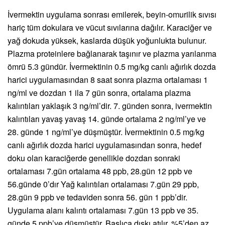
İvermektin uygulama sonrası emilerek, beyin-omurilik sıvısı
hariç tüm dokulara ve vücut sıvılarına dağılır. Karaciğer ve
yağ dokuda yüksek, kaslarda düşük yoğunlukta bulunur.
Plazma proteinlere bağlanarak taşınır ve plazma yarılanma
ömrü 5.3 gündür. İvermektinin 0.5 mg/kg canlı ağırlık dozda
harici uygulamasından 8 saat sonra plazma ortalaması 1
ng/ml ve dozdan 1 ila 7 gün sonra, ortalama plazma
kalıntıları yaklaşık 3 ng/ml’dir. 7. günden sonra, ivermektin
kalıntıları yavaş yavaş 14. günde ortalama 2 ng/ml’ye ve
28. günde 1 ng/ml’ye düşmüştür. İvermektinin 0.5 mg/kg
canlı ağırlık dozda harici uygulamasından sonra, hedef
doku olan karaciğerde genellikle dozdan sonraki
ortalaması 7.gün ortalama 48 ppb, 28.gün 12 ppb ve
56.günde 0’dır Yağ kalıntıları ortalaması 7.gün 29 ppb,
28.gün 9 ppb ve tedaviden sonra 56. gün 1 ppb’dir.
Uygulama alanı kalıntı ortalaması 7.gün 13 ppb ve 35.
günde 5 ppb’ye düşmüştür. Başlıca dışkı atılır. %5’den az