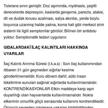
Tolerans sınırı geniştir. Doz aşımında, mydriasis, çeşitli
derecelerde depresyon, kaslarda gevşeme, parezis, ataksi,
dil ve dudak tonusu azalması, salya akıntısı, yerde boylu
boyunca uzanmış halde yatma, koma hali gibi merkezi sinir
sistemi ile ilgili semptomlar görülür. Bilinen bir antidotu
yoktur. Semptomatik tedavi uygulanır.
GIDALARDAKİ İLAÇ KALINTILARI HAKKINDA
UYARILAR
İlaç Kalıntı Arınma Süresi (i.k.a.s) : Son ilaç kullanımından
itibaren 31 gün geçmeden sığırlar kesime
gönderilmemelidir. Kuru dönem dahil, sütü insan
tüketimine sunulan sağmal sığırlarda kullanılmamalıdır.
KONTRENDİKASYONLAR Etkin maddeye karşı aşırı
duyarlılığı olan hayvanlarda kullanılmamalıdır. Nokra
etkeninin omurilik göçü esnasında kullanımı kontrendikedir.
Ölümcül seyreden intolerans vakaları bildirildiğinden,