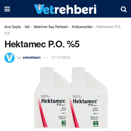
Ana Sayfa
»
Vet
»
Veteriner İlaç Rehberi
»
Antiparazitler
»
Hektamec P.O.
%5
Hektamec P.O. %5
by
vetrehberi
27/10/2023