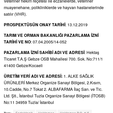
Veteriner hekim reçetesi ile eczanelerde, veteriner
muayenehane, polikliniklerde ve hayvan hastanelerinde
satılır (VHR).
PROSPEKTÜSÜN ONAY TARİHİ
: 13.12.2019
TARIM VE ORMAN BAKANLIĞI PAZARLAMA İZNİ
TARİHİ VE NO
: 07.04.2005/14-052
PAZARLAMA İZNİ SAHİBİ ADI VE ADRESİ
: Hektaş
Ticaret T.A.Ş Gebze OSB Mahallesi 700. Sok. No:711/1
41400 Gebze/Kocaeli
ÜRETİM YERİ ADI VE ADRESİ:
1. ALKE SAĞLIK
ÜRÜNLERİ Merkez Organize Sanayi Bölgesi, 2.Kısım,
10.Cadde, No.7 Tokat 2. ALBAFARMA İlaç San. ve Tic.
Ltd. Şti., İstanbul Tuzla Organize Sanayi Bölgesi (İTOSB)
No:11 34959 Tuzla/ İstanbul
Tags:
Endektosit
Hektamec
Hektamec P.O. %5