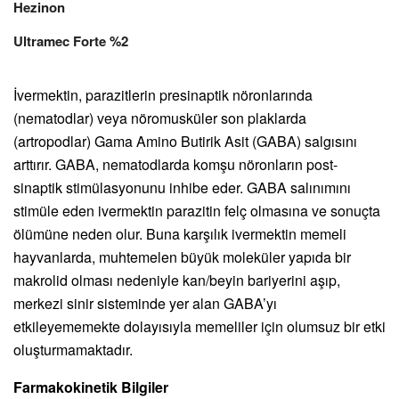
Hezinon
Ultramec Forte %2
İvermektin, parazitlerin presinaptik nöronlarında
(nematodlar) veya nöromusküler son plaklarda
(artropodlar) Gama Amino Butirik Asit (GABA) salgısını
arttırır. GABA, nematodlarda komşu nöronların post-
sinaptik stimülasyonunu inhibe eder. GABA salınımını
stimüle eden ivermektin parazitin felç olmasına ve sonuçta
ölümüne neden olur. Buna karşılık ivermektin memeli
hayvanlarda, muhtemelen büyük moleküler yapıda bir
makrolid olması nedeniyle kan/beyin bariyerini aşıp,
merkezi sinir sisteminde yer alan GABA’yı
etkileyememekte dolayısıyla memeliler için olumsuz bir etki
oluşturmamaktadır.
Farmakokinetik Bilgiler