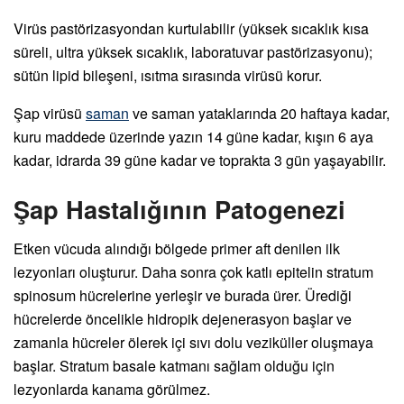
Virüs pastörizasyondan kurtulabilir (yüksek sıcaklık kısa
süreli, ultra yüksek sıcaklık, laboratuvar pastörizasyonu);
sütün lipid bileşeni, ısıtma sırasında virüsü korur.
Şap virüsü
saman
ve saman yataklarında 20 haftaya kadar,
kuru maddede üzerinde yazın 14 güne kadar, kışın 6 aya
kadar, idrarda 39 güne kadar ve toprakta 3 gün yaşayabilir.
Şap Hastalığının Patogenezi
Etken vücuda alındığı bölgede primer aft denilen ilk
lezyonları oluşturur. Daha sonra çok katlı epitelin stratum
spinosum hücrelerine yerleşir ve burada ürer. Ürediği
hücrelerde öncelikle hidropik dejenerasyon başlar ve
zamanla hücreler ölerek içi sıvı dolu veziküller oluşmaya
başlar. Stratum basale katmanı sağlam olduğu için
lezyonlarda kanama görülmez.