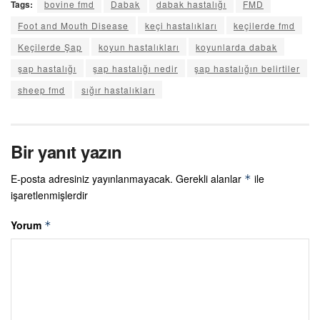
Tags:
bovine fmd
Dabak
dabak hastalığı
FMD
Foot and Mouth Disease
keçi hastalıkları
keçilerde fmd
Keçilerde Şap
koyun hastalıkları
koyunlarda dabak
şap hastalığı
şap hastalığı nedir
şap hastalığın belirtiler
sheep fmd
sığır hastalıkları
Bir yanıt yazın
E-posta adresiniz yayınlanmayacak.
Gerekli alanlar
ile
*
işaretlenmişlerdir
Yorum
*