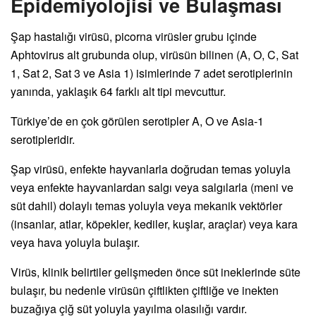
Epidemiyolojisi ve Bulaşması
Şap hastalığı virüsü, picorna virüsler grubu içinde
Aphtovirus alt grubunda olup, virüsün bilinen (A, O, C, Sat
1, Sat 2, Sat 3 ve Asia 1) isimlerinde 7 adet serotiplerinin
yanında, yaklaşık 64 farklı alt tipi mevcuttur.
Türkiye’de en çok görülen serotipler A, O ve Asia-1
serotipleridir.
Şap virüsü, enfekte hayvanlarla doğrudan temas yoluyla
veya enfekte hayvanlardan salgı veya salgılarla (meni ve
süt dahil) dolaylı temas yoluyla veya mekanik vektörler
(insanlar, atlar, köpekler, kediler, kuşlar, araçlar) veya kara
veya hava yoluyla bulaşır.
Virüs, klinik belirtiler gelişmeden önce süt ineklerinde süte
bulaşır, bu nedenle virüsün çiftlikten çiftliğe ve inekten
buzağıya çiğ süt yoluyla yayılma olasılığı vardır.