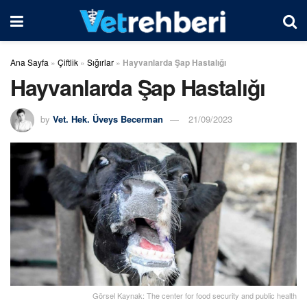
Ana Sayfa
»
Çiftlik
»
Sığırlar
»
Hayvanlarda Şap Hastalığı
Hayvanlarda Şap Hastalığı
by
Vet. Hek. Üveys Becerman
21/09/2023
Görsel Kaynak: The center for food security and public health