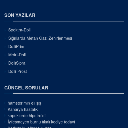
SON YAZILAR
Spektra-Doll
Sığırlarda Metan Gazı Zehirlenmesi
DolliPrim
Metri-Doll
DolliSipra
Dolli-Prost
GÜNCEL SORULAR
hamsterimin eli şiş
Kanarya hastalık
kopeklerde hipotroidi
İyileşmeyen burnu tıkalı kediye tedavi