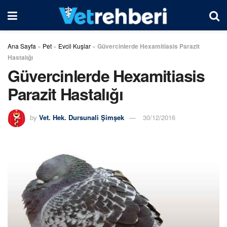
Ana Sayfa
»
Pet
»
Evcil Kuşlar
»
Güvercinlerde Hexamitiasis Parazit
Hastalığı
Güvercinlerde Hexamitiasis
Parazit Hastalığı
by
Vet. Hek. Dursunali Şimşek
30/12/2016