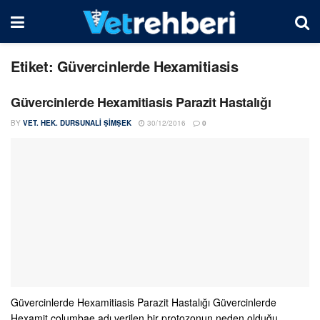
Etiket:
Güvercinlerde Hexamitiasis
Güvercinlerde Hexamitiasis Parazit Hastalığı
BY
VET. HEK. DURSUNALI ŞIMŞEK
30/12/2016
0
Güvercinlerde Hexamitiasis Parazit Hastalığı Güvercinlerde
Hexamit columbae adı verilen bir protozonun neden olduğu