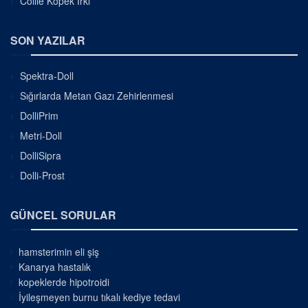
Collie Köpek Irkı
SON YAZILAR
Spektra-Doll
Sığırlarda Metan Gazı Zehirlenmesi
DolliPrim
Metri-Doll
DolliSipra
Dolli-Prost
GÜNCEL SORULAR
hamsterimin eli şiş
Kanarya hastalık
kopeklerde hipotroidi
İyileşmeyen burnu tıkalı kediye tedavi