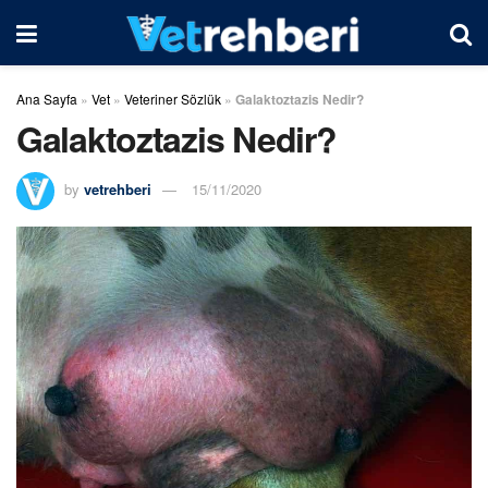
Ana Sayfa
»
Vet
»
Veteriner Sözlük
»
Galaktoztazis Nedir?
Galaktoztazis Nedir?
by
vetrehberi
15/11/2020