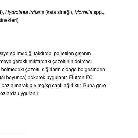
i),
Hydrotaea irritans
(kafa sineği),
Morrelia
spp.,
sinekleri)
iye edilmediği takdirde, polietilen şişenin
bölmeye gerekli miktardaki çözeltinin dolması
 bölmedeki çözelti, sığırların cidago bölgesinden
isi boyunca) dökerek uygulanır. Flutron-FC
 baz alınarak 0.5 mg/kg canlı ağırlıktır. Buna göre
ozlarda uygulanır: