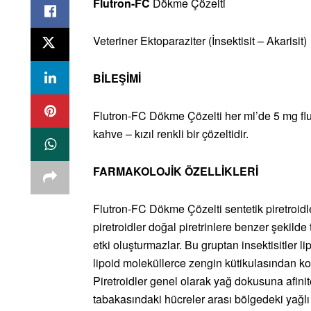
Flutron-FC
Dökme Çözelti
Veteriner Ektoparaziter (İnsektisit – Akarisit)
BİLEŞİMİ
Flutron-FC Dökme Çözelti her ml’de 5 mg flum
kahve – kızıl renkli bir çözeltidir.
FARMAKOLOJİK ÖZELLİKLERİ
Flutron-FC Dökme Çözelti sentetik piretroidler
piretroidler doğal piretrinlere benzer şekilde 
etki oluşturmazlar. Bu gruptan insektisitler lip
lipoid moleküllerce zengin kütikulasından kol
Piretroidler genel olarak yağ dokusuna afini
tabakasındaki hücreler arası bölgedeki yağlı 