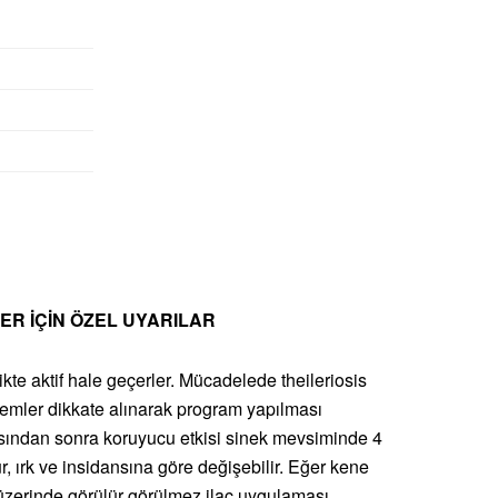
LER İÇİN ÖZEL UYARILAR
ikte aktif hale geçerler. Mücadelede theileriosis
emler dikkate alınarak program yapılması
masından sonra koruyucu etkisi sinek mevsiminde 4
ür, ırk ve insidansına göre değişebilir. Eğer kene
üzerinde görülür görülmez ilaç uygulaması