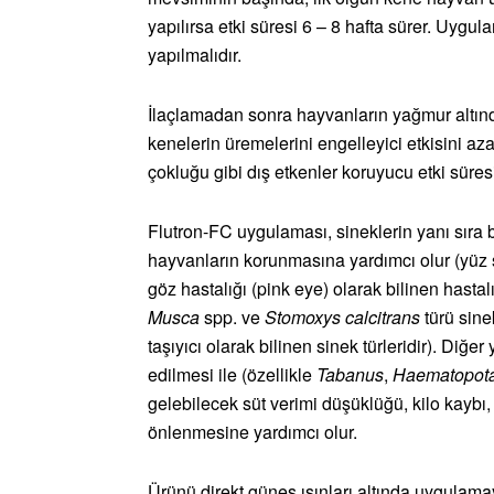
yapılırsa etki süresi 6 – 8 hafta sürer. Uygul
yapılmalıdır.
İlaçlamadan sonra hayvanların yağmur altında
kenelerin üremelerini engelleyici etkisini aza
çokluğu gibi dış etkenler koruyucu etki süresin
Flutron-FC uygulaması, sineklerin yanı sıra bu
hayvanların korunmasına yardımcı olur (yüz 
göz hastalığı (pink eye) olarak bilinen hastal
Musca
spp. ve
Stomoxys calcitrans
türü sine
taşıyıcı olarak bilinen sinek türleridir). Diğ
edilmesi ile (özellikle
Tabanus
,
Haematopot
gelebilecek süt verimi düşüklüğü, kilo kaybı,
önlenmesine yardımcı olur.
Ürünü direkt güneş ışınları altında uygulama