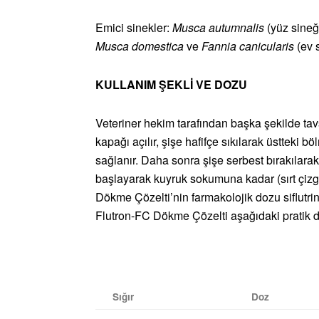
Emici sinekler:
Musca autumnalis
(yüz sineğ
Musca domestica
ve
Fannia canicularis
(ev 
KULLANIM ŞEKLİ VE DOZU
Veteriner hekim tarafından başka şekilde tavs
kapağı açılır, şişe hafifçe sıkılarak üstteki 
sağlanır. Daha sonra şişe serbest bırakılarak
başlayarak kuyruk sokumuna kadar (sırt çizg
Dökme Çözelti’nin farmakolojik dozu siflutrin
Flutron-FC Dökme Çözelti aşağıdaki pratik d
Sığır
Doz