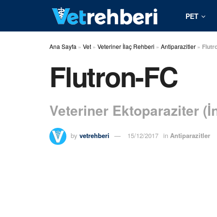
PET
Ana Sayfa
»
Vet
»
Veteriner İlaç Rehberi
»
Antiparazitler
»
Flutr
Flutron-FC
Veteriner Ektoparaziter (İn
by
vetrehberi
15/12/2017
in
Antiparazitler