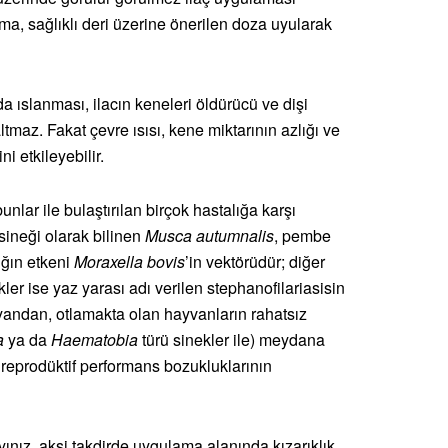
ama, sağlıklı deri üzerine önerilen doza uyularak
 ıslanması, ilacın keneleri öldürücü ve dişi
ltmaz. Fakat çevre ısısı, kene miktarının azlığı ve
i etkileyebilir.
nlar ile bulaştırılan birçok hastalığa karşı
sineği olarak bilinen
Musca autumnalis
, pembe
ığın etkeni
Moraxella bovis
’in vektörüdür; diğer
kler ise yaz yarası adı verilen stephanofilariasisin
er yandan, otlamakta olan hayvanların rahatsız
a
ya da
Haematobia
türü sinekler ile) meydana
 reprodüktif performans bozukluklarının
yınız, aksi takdirde uygulama alanında kızarıklık