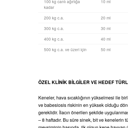
100 kg canlı ağırlığa
10 ml
kadar
200 kg c.a.
20 ml
300 kg c.a.
30 ml
400 kg c.a.
40 ml
500 kg c.a. ve üzeri için
50 ml
ÖZEL KLİNİK BİLGİLER VE HEDEF TÜR
Keneler, hava sıcaklığının yükselmesi ile birl
ve babesiosis riskinin en yüksek olduğu dön
gereklidir. İlacın önerilen şekilde uygulan
– 8 haftadır. Bu süre sinek, bit ve kenelerin t
mevsiminin başında, ilk olgun kene hayvan 