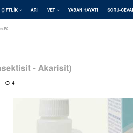
ÇIFTLIK
ARI
VET
YABAN HAYATI
SORU-CEVA
on-FC
sektisit - Akarisit)
4