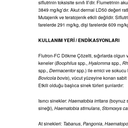
siflutrinin toksisite sınıfı II’dir. Flumetrinin 
3849 mg/kg’dır. Akut dermal LD50 değeri ratla
Mutajenik ve teratojenik etkili değildir. Siflut
farelerde 291 mg/kg, dişi farelerde 609 mg/kg
KULLANIM YERİ / ENDİKASYONLARI
Flutron-FC Dökme Çözelti, sığırlarda olgun 
keneler (
Boophilus
spp.,
Hyalomma
spp.,
Rh
spp.,
Dermacentor
spp.) ile emici ve sokucu b
Bovicola bovis
), vücut yüzeyine konan sabit v
Etkili olduğu başlıca sinek türleri şunlardır:
Isırıcı sinekler:
Haematobia irritans
(boynuz s
sineği),
Haematobia stimulans
,
Stomoxys ca
At sinekleri:
Tabanus
,
Pangonia
,
Haematopo