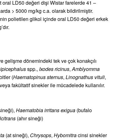
akut oral LD50 değeri dişi Wistar farelerde 41 –
rda > 5000 mg/kg c.a. olarak bildirilmiştir.
rinin polietilen glikol içinde oral LD50 değeri erkek
’dır.
ve gelişme dönemindeki tek ve çok konakçılı
ipicephalus
spp.,
Ixodes ricinus
,
Amblyomma
itler (
Haematopinus sternus
,
Linognathus vituli
,
eya fakültatif sinekler ile mücadelede kullanılır.
ineği),
Haematobia irritans exigua
(bufalo
lcitrans
(ahır sineği)
ta
(at sineği),
Chrysops
,
Hybomitra
cinsi sinekler