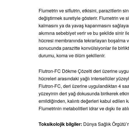
Flumetrin ve siflutrin, etkisini, parazitlerin s
değiştirmek suretiyle gösterir. Flumetrin ve s
kalmasını ya da yavaş kapanmasını sağlayara
akımına sebebiyet verir ve bu şekilde sinir ile
hücresi membranında tekrarlayan boşalma v
sonucunda parazitte konvülsiyonlar ile birlik
durumu, koma ve ölüm şekillenir.
Flutron-FC Dökme Çözelti deri üzerine uygu
hücreleri arasındaki yağlı intersellüler yüz
Flutron-FC, deri üzerine uygulandıktan 4 saa
yüzeyinin deri yağ dokusunda birikerek etkinl
emildiğinden, kalıntı değerleri kabul edilen ka
Flumetrinin metabolitleri idrar ve dışkı ile atılı
Toksikolojik bilgiler:
Dünya Sağlık Örgütü’n