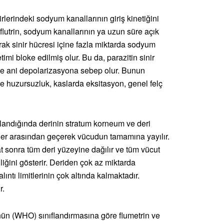
inirlerindeki sodyum kanallarının giriş kinetiğini
iflutrin, sodyum kanallarının ya uzun süre açık
k sinir hücresi içine fazla miktarda sodyum
timi bloke edilmiş olur. Bu da, parazitin sinir
e ani depolarizasyona sebep olur. Bunun
te huzursuzluk, kaslarda eksitasyon, genel felç
landığında derinin stratum korneum ve deri
eyler arasından geçerek vücudun tamamına yayılır.
t sonra tüm deri yüzeyine dağılır ve tüm vücut
iğini gösterir. Deriden çok az miktarda
lıntı limitlerinin çok altında kalmaktadır.
r.
ün (WHO) sınıflandırmasına göre flumetrin ve