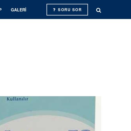
P
GALERI
SORU SOR