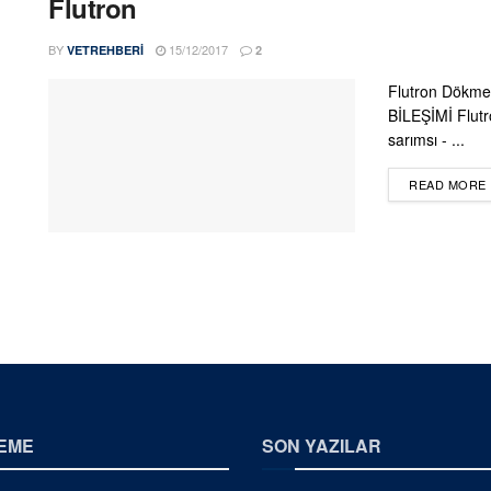
Flutron
BY
15/12/2017
VETREHBERI
2
Flutron Dökme Ç
BİLEŞİMİ Flutr
sarımsı - ...
READ MORE
EME
SON YAZILAR