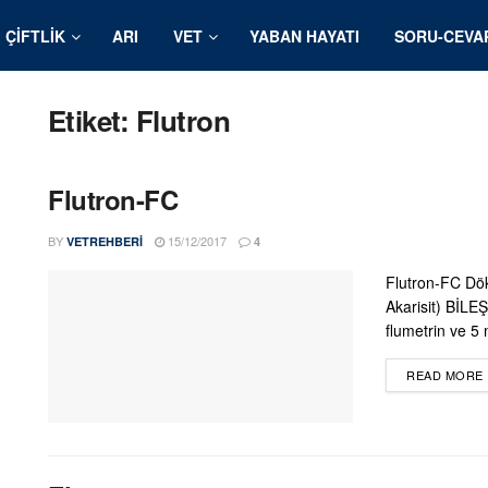
ÇIFTLIK
ARI
VET
YABAN HAYATI
SORU-CEVA
Etiket:
Flutron
Flutron-FC
BY
15/12/2017
VETREHBERI
4
Flutron-FC Dökm
Akarisit) BİLE
flumetrin ve 5 m
READ MORE