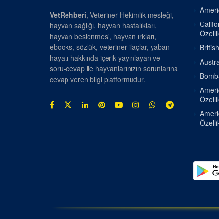
Americ
VetRehberi
, Veteriner Hekimlik mesleği,
Califo
hayvan sağlığı, hayvan hastalıkları,
Özellik
hayvan beslenmesi, hayvan ırkları,
ebooks, sözlük, veteriner ilaçlar, yaban
Britis
hayatı hakkında içerik yayınlayan ve
Austra
soru-cevap ile hayvanlarınızın sorunlarına
Bombay
cevap veren bilgi platformudur.
Americ
Özellik
Americ
Özellik