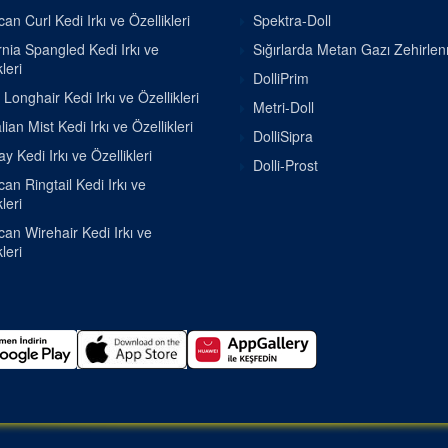
an Curl Kedi Irkı ve Özellikleri
Spektra-Doll
rnia Spangled Kedi Irkı ve
Sığırlarda Metan Gazı Zehirle
leri
DolliPrim
h Longhair Kedi Irkı ve Özellikleri
Metri-Doll
lian Mist Kedi Irkı ve Özellikleri
DolliSipra
 Kedi Irkı ve Özellikleri
Dolli-Prost
an Ringtail Kedi Irkı ve
leri
an Wirehair Kedi Irkı ve
leri