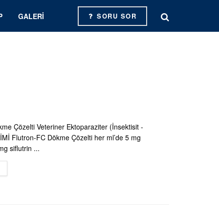
P
GALERI
SORU SOR
e Çözelti Veteriner Ektoparaziter (İnsektisit -
ŞİMİ Flutron-FC Dökme Çözelti her ml’de 5 mg
g siflutrin ...
DETAILS