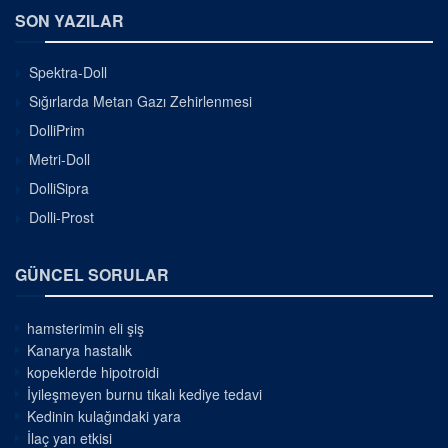
SON YAZILAR
Spektra-Doll
Sığırlarda Metan Gazı Zehirlenmesi
DolliPrim
Metri-Doll
DolliSipra
Dolli-Prost
GÜNCEL SORULAR
hamsterimin eli şiş
Kanarya hastalık
kopeklerde hipotroidi
İyileşmeyen burnu tıkalı kediye tedavi
Kedinin kulağındaki yara
İlaç yan etkisi