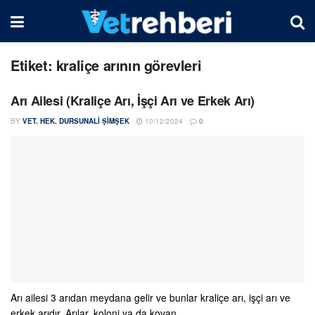
Etiket:
kraliçe arının görevleri
Arı Ailesi (Kraliçe Arı, İşçi Arı ve Erkek Arı)
BY
VET. HEK. DURSUNALI ŞIMŞEK
10/12/2024
0
Arı ailesi 3 arıdan meydana gelir ve bunlar kraliçe arı, işçi arı ve
erkek arıdır. Arılar, koloni ya da kovan ...