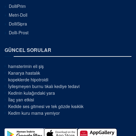
DolliPrim
Metri-Doll
DolliSipra
Dolli-Prost
GÜNCEL SORULAR
hamsterimin eli şiş
Kanarya hastalık
kopeklerde hipotroidi
İyileşmeyen burnu tıkalı kediye tedavi
Kedinin kulağındaki yara
İlaç yan etkisi
Kedide ses gitmesi ve tek gözde kısıklık
Kedim kuru mama yemiyor