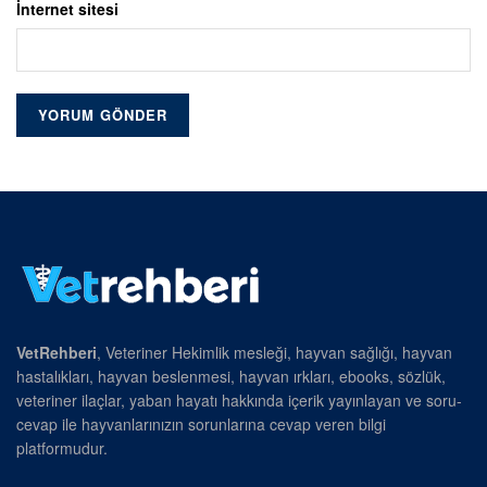
İnternet sitesi
VetRehberi
, Veteriner Hekimlik mesleği, hayvan sağlığı, hayvan
hastalıkları, hayvan beslenmesi, hayvan ırkları, ebooks, sözlük,
veteriner ilaçlar, yaban hayatı hakkında içerik yayınlayan ve soru-
cevap ile hayvanlarınızın sorunlarına cevap veren bilgi
platformudur.