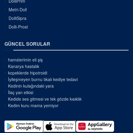
DolliPrim
Metri-Doll
DolliSipra
Dolli-Prost
GÜNCEL SORULAR
hamsterimin eli şiş
Kanarya hastalık
kopeklerde hipotroidi
İyileşmeyen burnu tıkalı kediye tedavi
Kedinin kulağındaki yara
İlaç yan etkisi
Kedide ses gitmesi ve tek gözde kısıklık
Kedim kuru mama yemiyor