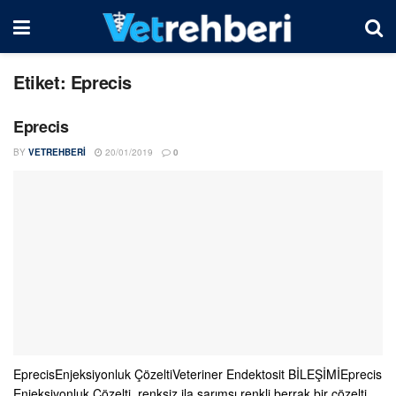
Etiket:
Eprecis
Eprecis
BY
VETREHBERI
20/01/2019
0
EprecisEnjeksiyonluk ÇözeltiVeteriner Endektosit BİLEŞİMİEprecis
Enjeksiyonluk Çözelti, renksiz ila sarımsı renkli berrak bir çözelti