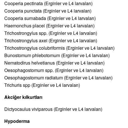
Cooperia pectinata (Erginler ve L4 larvaları)
Cooperia punctata (Erginler ve L4 larvaları)
Cooperia surnabada (Erginler ve L4 larvaları)
Haemonchus placei (Erginler ve L4 larvaları)
Trichostrongylus spp. (Erginler ve L4 larvaları)
Trichostrongylus axei (Erginler ve L4 larvaları)
Trichostrongylus colubriformis (Erginler ve L4 larvaları)
Bunostomum phlebotomum (Erginler ve L4 larvaları)
Nematodirus helvetianus (Erginler ve L4 larvaları)
Oesophagostomum spp. (Erginler ve L4 larvaları)
Oesophagostomum radiatum (Erginler ve L4 larvaları)
Trichuris spp (Erginler ve L4 larvaları)
Akciğer kılkurtları
Dictyocaulus viviparous (Erginler ve L4 larvaları)
Hypoderma