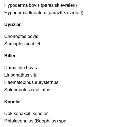
Hypoderma bovis (parazitik evreleri)
Hypoderma lineatum (parazitik evreleri)
Uyuzlar
Chorioptes bovis
Sarcoptes scabiei
Bitler
Damalinia bovis
Linognathus vituli
Haematopinus eurysternus
Solenopotes capillatus
Keneler
Çok konakçılı keneler
Rhipicephalus (Boophilus) spp.