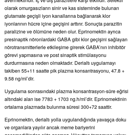
avermektindir. İç ve dış parazitlere karşı etkilidir. Selektif
olarak omurgasızların sinir ve kas sisteminde bulunan
glutamate geçişli iyon kanallarına bağlanarak klor
iyonlarının hücre içine geçişini arttırır. Sonuçta parazitin
paralizine ve ölümüne neden olur. Eprinomektin ayrıca
presinaptik nöronlardaki GABA gibi klor geçişini sağlayan
nörotransmitterlerle etkileşime girerek GABA’nın inhibitör
görevi yapmasına ve post sinaptik stimülasyonu
durdurmasına neden olmaktadır. Derialtı uygulamayı
takiben 55+11 saatte pik plazma konsantrasyonu, 47.8 +
9.58 ng/ml’dir.
Uygulama sonrasındaki plazma konsantrasyon-süre eğrisi
altındaki alan ise 7783 + 1703 ng.h/ml’dir. Eprinomektinin
ortalama plazmada bulunma süresi 300+72 saattir.
Eprinomektin, derialtı yolla uygulandığında yavaşça doku
ve organlara yayılır ancak meme bariyerini