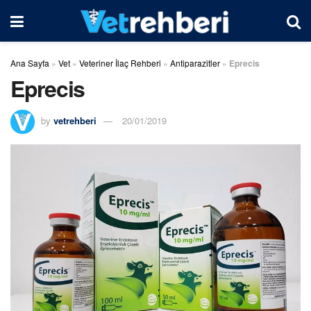
Ana Sayfa
»
Vet
»
Veteriner İlaç Rehberi
»
Antiparazitler
»
Eprecis
Eprecis
by
vetrehberi
20/01/2019