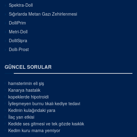
Spektra-Doll
Sığırlarda Metan Gazı Zehirlenmesi
DolliPrim
Metri-Doll
DolliSipra
Dolli-Prost
GÜNCEL SORULAR
hamsterimin eli şiş
Kanarya hastalık
kopeklerde hipotroidi
İyileşmeyen burnu tıkalı kediye tedavi
Kedinin kulağındaki yara
İlaç yan etkisi
Kedide ses gitmesi ve tek gözde kısıklık
Kedim kuru mama yemiyor