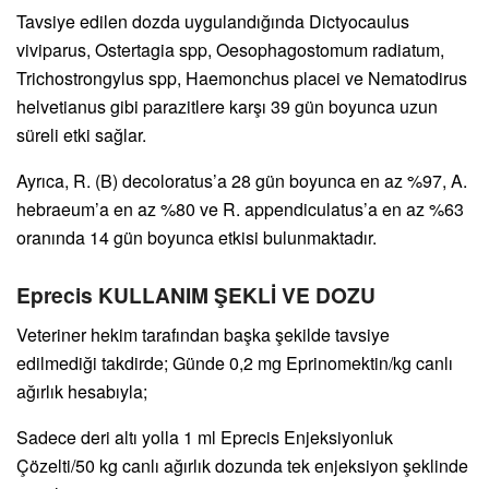
Tavsiye edilen dozda uygulandığında Dictyocaulus
viviparus, Ostertagia spp, Oesophagostomum radiatum,
Trichostrongylus spp, Haemonchus placei ve Nematodirus
helvetianus gibi parazitlere karşı 39 gün boyunca uzun
süreli etki sağlar.
Ayrıca, R. (B) decoloratus’a 28 gün boyunca en az %97, A.
hebraeum’a en az %80 ve R. appendiculatus’a en az %63
oranında 14 gün boyunca etkisi bulunmaktadır.
Eprecis KULLANIM ŞEKLİ VE DOZU
Veteriner hekim tarafından başka şekilde tavsiye
edilmediği takdirde; Günde 0,2 mg Eprinomektin/kg canlı
ağırlık hesabıyla;
Sadece deri altı yolla 1 ml Eprecis Enjeksiyonluk
Çözelti/50 kg canlı ağırlık dozunda tek enjeksiyon şeklinde