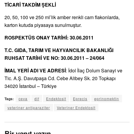
TİCARİ TAKDİM ŞEKLİ
20, 50, 100 ve 250 ml’lik amber renkli cam flakonlarda,
karton kutuda piyasaya sunulmuştur.
ROSPEKTÜS ONAY TARİHİ: 30.06.2011
T.C. GIDA, TARIM VE HAYVANCILIK BAKANLIĞI
RUHSAT TARİHİ VE NO: 30.06.2011 – 24/064
İMAL YERİ ADI VE ADRESİ
: İdol İlaç Dolum Sanayi ve
Tic. A.Ş. Davutpaşa Cd. Cebe Alibey Sk. 20 Topkapı
34020 İstanbul – Türkiye
Tags:
ceva
dif
Endektosit
Eprecis
eprinomektin
veteriner antiparaziter
Veteriner Endektosit
Bir yanıt yazın