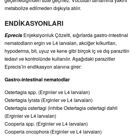
geçemediğinden süte geçmez. Vücuttan tamamına yakını
metabolize edilmeden dışkıyla atılır.
ENDİKASYONLARI
Eprecis
Enjeksiyonluk Çözelti, sığırlarda gastro-intestinal
nematodların ergin ve L4 larvaları, akciğer kılkurtları,
hypoderma, bit, uyuz ve kene gibi birçok iç ve dış parazitin
tedavi ve kontrolünde kullanılır. Aşağıdaki parazitler
Eprecis’in endikasyon alanına girer:
Gastro-intestinal nematodlar
Ostertagia spp. (Erginler ve L4 larvaları)
Ostertagia lyrata (Erginler ve L4 larvaları)
Ostertagia ostertagi (inhibe Ostertagia ostertagi dahil
(Erginler ve L4 larvaları)
Cooperia spp. (Erginler ve L4 larvaları)
Cooperia oncophora (Erginler ve L4 larvaları)