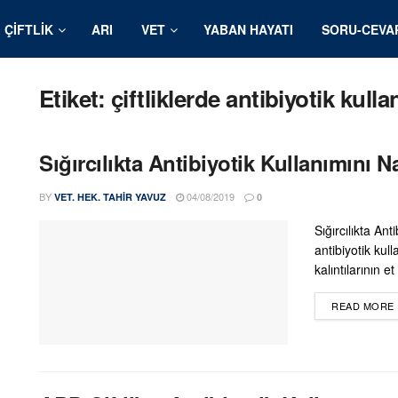
ÇIFTLIK
ARI
VET
YABAN HAYATI
SORU-CEVA
Etiket:
çiftliklerde antibiyotik kulla
Sığırcılıkta Antibiyotik Kullanımını Na
BY
04/08/2019
VET. HEK. TAHIR YAVUZ
0
Sığırcılıkta Anti
antibiyotik kull
kalıntılarının e
READ MORE