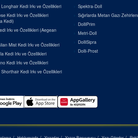
h Longhair Kedi Irkı ve Özellikleri
Spektra-Doll
e Kedi Irkı ve Özellikleri
Sığırlarda Metan Gazı Zehirle
a Kedi)
DolliPrim
di Irkı ve Özellikleri (Aegean
Metri-Doll
DolliSipra
lian Mist Kedi Irkı ve Özellikleri
Dolli-Prost
la Kedi Irkı ve Özellikleri
o Kedi Irkı ve Özellikleri
h Shorthair Kedi Irkı ve Özellikleri
aplama
Hakkımızda
Yazarlar
Yazar Başvurusu
Yazı Gönder
Rek