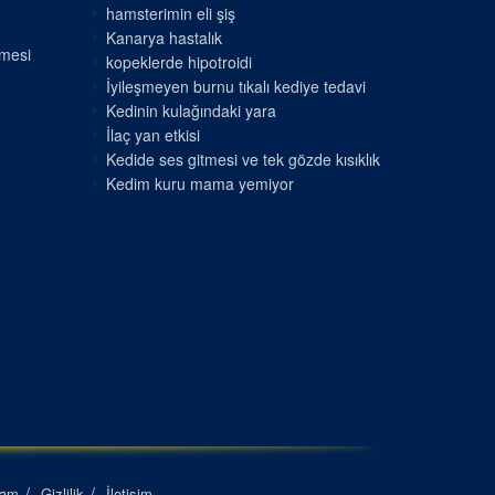
hamsterimin eli şiş
Kanarya hastalık
nmesi
kopeklerde hipotroidi
İyileşmeyen burnu tıkalı kediye tedavi
Kedinin kulağındaki yara
İlaç yan etkisi
Kedide ses gitmesi ve tek gözde kısıklık
Kedim kuru mama yemiyor
lam
Gizlilik
İletişim