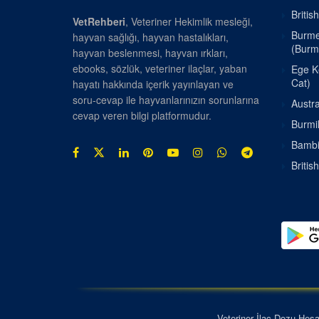
Britis
VetRehberi
, Veteriner Hekimlik mesleği,
Burmes
hayvan sağlığı, hayvan hastalıkları,
(Burm
hayvan beslenmesi, hayvan ırkları,
ebooks, sözlük, veteriner ilaçlar, yaban
Ege Ke
Cat)
hayatı hakkında içerik yayınlayan ve
soru-cevap ile hayvanlarınızın sorunlarına
Austra
cevap veren bilgi platformudur.
Burmil
Bambin
Britis
Veteriner İlaç Dozu Hes