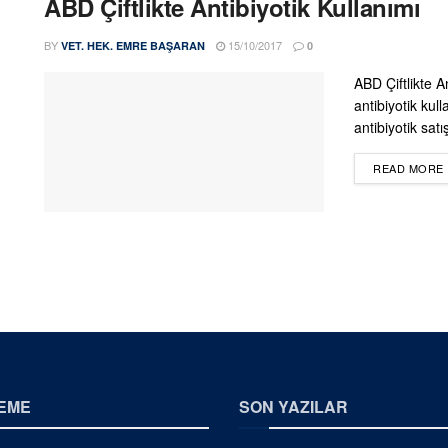
ABD Çiftlikte Antibiyotik Kullanımı
BY
15/10/2017
VET. HEK. EMRE BAŞARAN
0
ABD Çiftlikte An
antibiyotik kul
antibiyotik satı
READ MORE
EME
SON YAZILAR