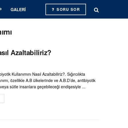
P
GALERI
SORU SOR
nımı
sıl Azaltabiliriz?
biyotik Kullanımını Nasıl Azaltabiliriz?. Sığırcılıkta
anımı, özellikle A.B ülkelerinde ve A.B.D’de, antibiyotik
t veya sütle insanlara geçebileceği endişesiyle ...
DETAILS