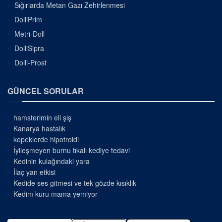
Sığırlarda Metan Gazı Zehirlenmesi
DolliPrim
Metri-Doll
DolliSipra
Dolli-Prost
GÜNCEL SORULAR
hamsterimin eli şiş
Kanarya hastalık
kopeklerde hipotroidi
İyileşmeyen burnu tıkalı kediye tedavi
Kedinin kulağındaki yara
İlaç yan etkisi
Kedide ses gitmesi ve tek gözde kısıklık
Kedim kuru mama yemiyor