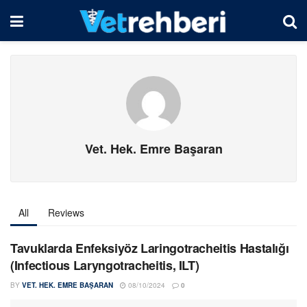
Vet. Hek. Emre Başaran
All
Reviews
Tavuklarda Enfeksiyöz Laringotracheitis Hastalığı
(Infectious Laryngotracheitis, ILT)
BY
VET. HEK. EMRE BAŞARAN
08/10/2024
0