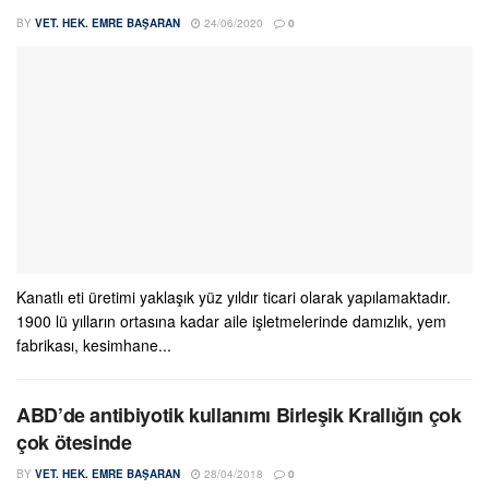
BY
VET. HEK. EMRE BAŞARAN
24/06/2020
0
Kanatlı eti üretimi yaklaşık yüz yıldır ticari olarak yapılamaktadır.
1900 lü yılların ortasına kadar aile işletmelerinde damızlık, yem
fabrikası, kesimhane...
ABD’de antibiyotik kullanımı Birleşik Krallığın çok
çok ötesinde
BY
VET. HEK. EMRE BAŞARAN
28/04/2018
0