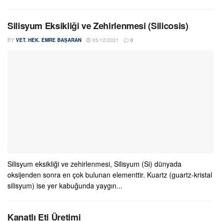
Silisyum Eksikliği ve Zehirlenmesi (Silicosis)
BY
VET. HEK. EMRE BAŞARAN
05/12/2021
0
Silisyum eksikliği ve zehirlenmesi, Silisyum (Si) dünyada
oksijenden sonra en çok bulunan elementtir. Kuartz (guartz-kristal
silisyum) ise yer kabuğunda yaygın...
Kanatlı Eti Üretimi