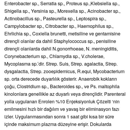
Enterobacter sp., Serratia sp., Proteus sp.,Klebsiella sp.,
Shigella sp., Yersinia sp., Morexella sp., Acinobacter sp.,
Actinobacillus sp., Pasteurella sp., Leptospira sp.,
Campylobacter sp., Citrobacter sp., Haemophilus sp.,
Ehrlichia sp., Coxiella brunetti, metisiline ve gentamisine
dirençli olanlar da dahil Staphylococcus sp., penisiline
dirençli olanlarda dahil N.gonorrhoeae, N. meningiditis,
Corynebacterium sp., Chlamydia sp., V.cholerae,
Mycoplasma sp.’dir. Strep. Suis, Strep. agalactia, Strep.
dysgalactia, Strep. zooepidemicus, R.equi, Mycobacterium
sp. orta derecede duyarlılık gösterir. Anaerobik kokların
çoğu, Clostridium sp., Bacteroides sp., ve Ps. maltophila
kinolonlara genellikle az duyarlı veya dirençlidir. Parenteral
yolla uygulanan Enrolen %10 Enjeksiyonluk Çözelti ‘nin
emilmesini hızlı bir dağılım ve yavaş bir eliminasyon fazı
izler. Uygulanmasından sonra 1 saat gibi kısa bir süre
içinde maksimum plazma düzeyine erişir. Dokularda