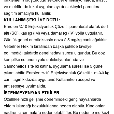
ve metritlerde lokal uygulamayı destekleyici parenteral
sağıtım amacıyla kullanılır.
KULLANIM ŞEKLİ VE DOZU :
Enrolen %10 Enjeksiyonluk Çözelti, parenteral olarak deri
altı (SC), kas içi (İM) veya damar içi (İV) yolla uygulanır.
Günlük genel enrofloksasin dozu 2,5 mg/kg canlı ağırlıktır.
Veteriner Hekim tarafından başka şekilde tavsiye
edilmediği takdirde genel tedavi süresi 3 gündür. Bu doz
komplike solunum yolu enfeksiyonlarında ve
Salmonellosis’te iki katına, uygulama süresi ise 5 güne
çıkartılabilir. Enrolen %10 Enjeksiyonluk Çözelti 1 ml/40 kg
canlı ağırlık dozda uygulanır. Kullanırken asepsi ve
antisepsiye uyulmalıdır.
İSTENMEYEN/YAN ETKİLER
Özellikle hızlı gelişme dönemindeki genç hayvanlarda
eklem kıkırdağı bozukluklarına neden olabilir. Kinolonlar
nadiren çırpınmalara neden olabilirler. Bu nedenle merkezi