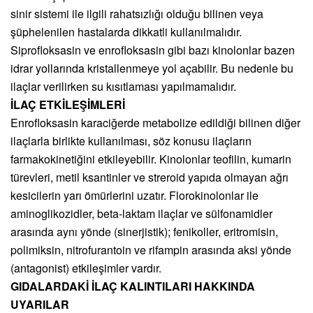
sinir sistemi ile ilgili rahatsızlığı olduğu bilinen veya
şüphelenilen hastalarda dikkatli kullanılmalıdır.
Siprofloksasin ve enrofloksasin gibi bazı kinolonlar bazen
idrar yollarında kristallenmeye yol açabilir. Bu nedenle bu
ilaçlar verilirken su kısıtlaması yapılmamalıdır.
İLAÇ ETKİLEŞİMLERİ
Enrofloksasin karaciğerde metabolize edildiği bilinen diğer
ilaçlarla birlikte kullanılması, söz konusu ilaçların
farmakokinetiğini etkileyebilir. Kinolonlar teofilin, kumarin
türevleri, metil ksantinler ve streroid yapıda olmayan ağrı
kesicilerin yarı ömürlerini uzatır. Florokinolonlar ile
aminoglikozidler, beta-laktam ilaçlar ve sülfonamidler
arasında aynı yönde (sinerjistik); fenikoller, eritromisin,
polimiksin, nitrofurantoin ve rifampin arasında aksi yönde
(antagonist) etkileşimler vardır.
GIDALARDAKİ İLAÇ KALINTILARI HAKKINDA
UYARILAR