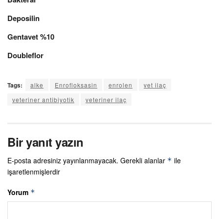
Deposilin
Gentavet %10
Doubleflor
Tags:
alke
Enrofloksasin
enrolen
vet ilaç
veteriner antibiyotik
veteriner ilaç
Bir yanıt yazın
E-posta adresiniz yayınlanmayacak.
Gerekli alanlar
ile
*
işaretlenmişlerdir
Yorum
*