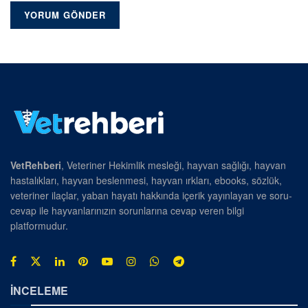
VetRehberi
, Veteriner Hekimlik mesleği, hayvan sağlığı, hayvan
hastalıkları, hayvan beslenmesi, hayvan ırkları, ebooks, sözlük,
veteriner ilaçlar, yaban hayatı hakkında içerik yayınlayan ve soru-
cevap ile hayvanlarınızın sorunlarına cevap veren bilgi
platformudur.
İNCELEME