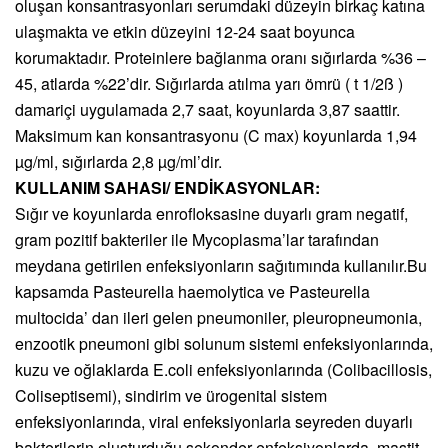
oluşan konsantrasyonları serumdaki düzeyin birkaç katına
ulaşmakta ve etkin düzeyini 12-24 saat boyunca
korumaktadır. Proteinlere bağlanma oranı sığırlarda %36 –
45, atlarda %22’dir. Sığırlarda atılma yarı ömrü ( t 1/2ß )
damariçi uygulamada 2,7 saat, koyunlarda 3,87 saattir.
Maksimum kan konsantrasyonu (C max) koyunlarda 1,94
µg/ml, sığırlarda 2,8 µg/ml’dir.
KULLANIM SAHASI/ ENDİKASYONLAR:
Sığır ve koyunlarda enrofloksasine duyarlı gram negatif,
gram pozitif bakteriler ile Mycoplasma’lar tarafından
meydana getirilen enfeksiyonların sağıtımında kullanılır.Bu
kapsamda Pasteurella haemolytica ve Pasteurella
multocida’ dan ileri gelen pneumoniler, pleuropneumonia,
enzootik pneumoni gibi solunum sistemi enfeksiyonlarında,
kuzu ve oğlaklarda E.coli enfeksiyonlarında (Colibacillosis,
Coliseptisemi), sindirim ve ürogenital sistem
enfeksiyonlarında, viral enfeksiyonlarla seyreden duyarlı
bakterilerin oluşturduğu sekonder enfeksiyonlarda, mastit