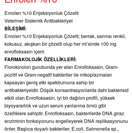
Enrolen %10 Enjeksiyonluk Çözelti
Veteriner Sistemik Antibakteriyel
BİLEŞİMİ:
Enrolen %10 Enjeksiyonluk Çözelti; berrak, sarımsı renkli,
kokusuz, akışkan bir çözelti olup her ml’sinde 100 mg
enrofloksasin içerir.
FARMAKOLOJİK ÖZELLİKLERİ:
Florokinolon gurubunda yer alan Enrofloksasin, Gram-
pozitif ve Gram-negatif bakteriler ile mikoplazmaları
kapsayan geniş etki spektrumuna sahip bir
antibakteriyeldir. Düşük konsantrasyonlarda dahi bakterisid
etkili olan Enrofloksasin, iyi bir dağılım profili, yüksek
biyoyararlılık ve uzun serum yarılanma ömrü gibi
özelliklere sahiptir. Enrofloksasin, bakterilerde DNA giraz
enziminin fonksiyonunu engelleyerek DNA replikasyonunu
önler. Başlıca duyarlı bakteriler; E.coli, Salmonella sp.,