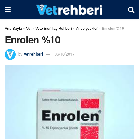
Ana Sayfa
»
Vet
»
Veteriner İlaç Rehberi
»
Antibiyotikler
»
Enrolen %10
Enrolen %10
by
vetrehberi
06/10/2017