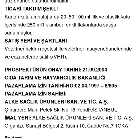
göz önünde bulundurulmalıdır.
TİCARİ TAKDİM ŞEKLİ
Karton kutu ambalajlarda 20, 50,100 ml’ lik ve plastik kutu
içerisinde 250 ml’lik amber renkli flakonlarda satışa
sunulmuştur.
SATIŞ YERİ VE ŞARTLARI
Veteriner hekim reçetesi ile veteriner muayenehanelerinde
ve eczanelerde satılır.(VHR).
PROSPEKTÜSÜN ONAY TARİHİ: 21.09.2004
GIDA TARIM VE HAYVANCILIK BAKANLIĞI
PAZARLAMA İZİN TARİHİ-NO:02.04.1997 – 8/805
PAZARLAMA İZİN SAHİBİ:
ALKE SAĞLIK ÜRÜNLERİ SAN. VE TİC. A.Ş.
Çınardere Mah. Petek Sk. No:18 Pendik/İSTANBUL
İMAL YERİ:
ALKE SAĞLIK ÜRÜNLERİ SAN. VE TİC. A.Ş.
Organize Sanayi Bölgesi 2. Kısım 10. Cadde No:7 TOKAT
Bakteral