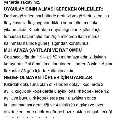
yerlerde saklayınız.
UYGULAYICININ ALMASI GEREKEN ÖNLEMLER:
Deri ve göze teması halinde derinizi ve gözlerinizi bol su
ile yıkayınız. İlaç uygulandıktan sonra eller mutlaka
yıkanmalıdır. Kinolonlara duyarlılığı olan kişiler ilaçla
temastan kaçınmalıdırlar. Aşırı miktarda ilaca maruz
kalınması halinde güneş ışığından korununuz.
MUHAFAZA ŞARTLARI VE RAF ÖMRÜ
Oda sıcaklığında (15 – 25 ºC ) muhafaza ediniz. Işıktan
koruyunuz Raf ömrü; imal tarihinden itibaren 3 yıldır. Açılan
flakonlar 28 gün içinde kullanılmalıdır.
HEDEF OLMAYAN TÜRLER İÇİN UYARILAR
Kıkırdak dokusuna olan etiksinden dolayı; kedilerde 2
aylık, küçük ırk köpeklerde 8 aylık, orta ırk köpeklerde 12
aylık ve büyük ırk köpeklerde ise 18 aylıktan önce
kullanılmaması gerektiği ve 4 misli (20 mg/kg) ve üzeri
dozda kedilerde nadiren görme bozuklukları oluşabileceği