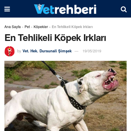
Ana Sayfa
»
Pet
»
Köpekler
»
En Tehlikeli Köpek Irkları
En Tehlikeli Köpek Irkları
by
Vet. Hek. Dursunali Şimşek
19/05/2019