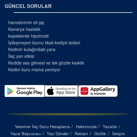
GÜNCEL SORULAR
hamsterimin eli şiş
Kanarya hastalık
kopeklerde hipotroidi
İyileşmeyen burnu tıkalı kediye tedavi
Kedinin kulağındaki yara
İlaç yan etkisi
Kedide ses gitmesi ve tek gözde kısıklık
Kedim kuru mama yemiyor
Veteriner İlaç Dozu Hesaplama
Hakkımızda
Yazarlar
Yazar Başvurusu
Yazı Gönder
Reklam
Gizlilik
İletişim