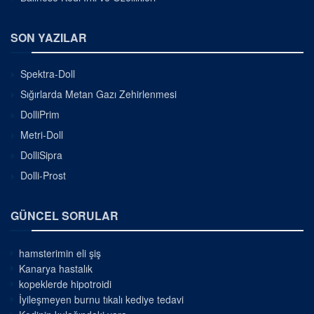
SON YAZILAR
Spektra-Doll
Sığırlarda Metan Gazı Zehirlenmesi
DolliPrim
Metri-Doll
DolliSipra
Dolli-Prost
GÜNCEL SORULAR
hamsterimin eli şiş
Kanarya hastalık
kopeklerde hipotroidi
İyileşmeyen burnu tıkalı kediye tedavi