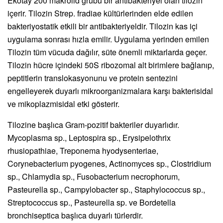
Ekotay 200 makrolid grubu bir antibakteriyel olan tilozin
içerir. Tilozin Strep. fradiae kültürlerinden elde edilen
bakteriyostatik etkili bir antibakteriyeldir. Tilozin kas içi
uygulama sonrası hızla emilir. Uygulama yerinden emilen
Tilozin tüm vücuda dağılır, süte önemli miktarlarda geçer.
Tilozin hücre içindeki 50S ribozomal alt birimlere bağlanıp,
peptitlerin translokasyonunu ve protein sentezini
engelleyerek duyarlı mikroorganizmalara karşı bakterisidal
ve mikoplazmisidal etki gösterir.
Tilozine başlıca Gram-pozitif bakteriler duyarlıdır.
Mycoplasma sp., Leptospira sp., Erysipelothrix
rhusiopathiae, Treponema hyodysenteriae,
Corynebacterium pyogenes, Actinomyces sp., Clostridium
sp., Chlamydia sp., Fusobacterium necrophorum,
Pasteurella sp., Campylobacter sp., Staphylococcus sp.,
Streptococcus sp., Pasteurella sp. ve Bordetella
bronchiseptica başlıca duyarlı türlerdir.