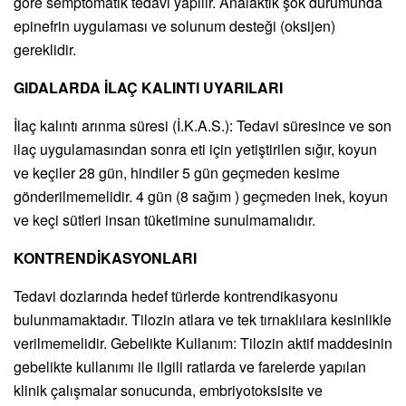
göre semptomatik tedavi yapılır. Analaktik şok durumunda
epinefrin uygulaması ve solunum desteği (oksijen)
gereklidir.
GIDALARDA İLAÇ KALINTI UYARILARI
İlaç kalıntı arınma süresi (İ.K.A.S.): Tedavi süresince ve son
ilaç uygulamasından sonra eti için yetiştirilen sığır, koyun
ve keçiler 28 gün, hindiler 5 gün geçmeden kesime
gönderilmemelidir. 4 gün (8 sağım ) geçmeden inek, koyun
ve keçi sütleri insan tüketimine sunulmamalıdır.
KONTRENDİKASYONLARI
Tedavi dozlarında hedef türlerde kontrendikasyonu
bulunmamaktadır. Tilozin atlara ve tek tırnaklılara kesinlikle
verilmemelidir. Gebelikte Kullanım: Tilozin aktif maddesinin
gebelikte kullanımı ile ilgili ratlarda ve farelerde yapılan
klinik çalışmalar sonucunda, embriyotoksisite ve