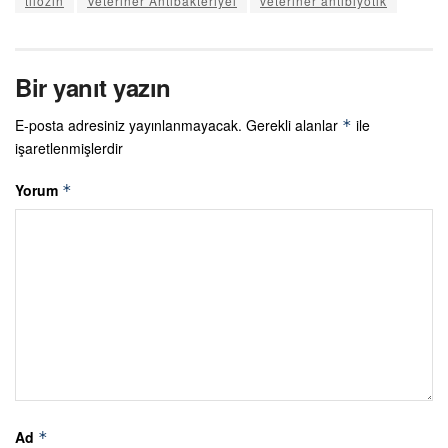
tilozin
Veteriner Antibakteriyel
veteriner antibiyotik
Bir yanıt yazın
E-posta adresiniz yayınlanmayacak.
Gerekli alanlar
ile
*
işaretlenmişlerdir
Yorum
*
Ad
*