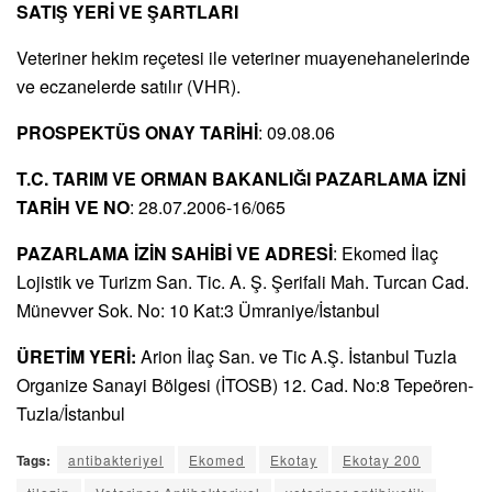
SATIŞ YERİ VE ŞARTLARI
Veteriner hekim reçetesi ile veteriner muayenehanelerinde
ve eczanelerde satılır (VHR).
PROSPEKTÜS ONAY TARİHİ
: 09.08.06
T.C. TARIM VE ORMAN BAKANLIĞI PAZARLAMA İZNİ
TARİH VE NO
: 28.07.2006-16/065
PAZARLAMA İZİN SAHİBİ VE ADRESİ
: Ekomed İlaç
Lojistik ve Turizm San. Tic. A. Ş. Şerifali Mah. Turcan Cad.
Münevver Sok. No: 10 Kat:3 Ümraniye/İstanbul
ÜRETİM YERİ:
Arion İlaç San. ve Tic A.Ş. İstanbul Tuzla
Organize Sanayi Bölgesi (İTOSB) 12. Cad. No:8 Tepeören-
Tuzla/İstanbul
Tags:
antibakteriyel
Ekomed
Ekotay
Ekotay 200