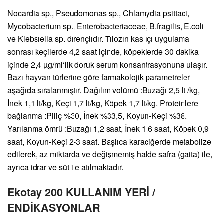
Nocardia sp., Pseudomonas sp., Chlamydia psittaci,
Mycobacterium sp., Enterobacteriaceae, B.fragilis, E.coli
ve Klebsiella sp. dirençlidir. Tilozin kas içi uygulama
sonrası keçilerde 4,2 saat içinde, köpeklerde 30 dakika
içinde 2,4 µg/ml‘lik doruk serum konsantrasyonuna ulaşır.
Bazı hayvan türlerine göre farmakolojik parametreler
aşağıda sıralanmıştır. Dağılım volümü :Buzağı 2,5 lt /kg,
İnek 1,1 lt/kg, Keçi 1,7 lt/kg, Köpek 1,7 lt/kg. Proteinlere
bağlanma :Piliç %30, İnek %33,5, Koyun-Keçi %38.
Yarılanma ömrü :Buzağı 1,2 saat, İnek 1,6 saat, Köpek 0,9
saat, Koyun-Keçi 2-3 saat. Başlıca karaciğerde metabolize
edilerek, az miktarda ve değişmemiş halde safra (gaita) ile,
ayrıca idrar ve süt ile atılmaktadır.
Ekotay 200 KULLANIM YERİ /
ENDİKASYONLAR