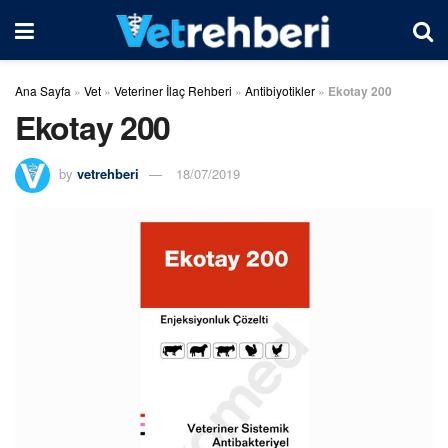
Ana Sayfa
»
Vet
»
Veteriner İlaç Rehberi
»
Antibiyotikler
»
Ekotay 200
Ekotay 200
by
vetrehberi
18/07/2019