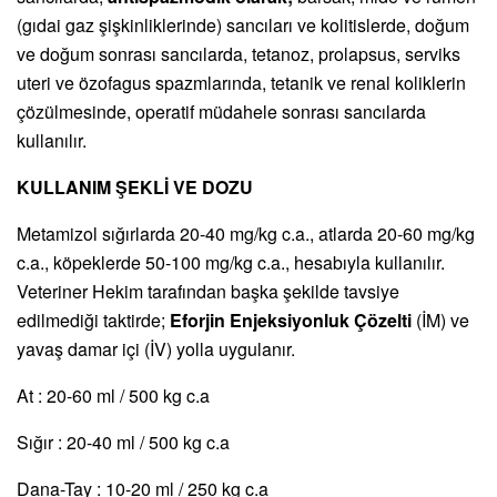
(gıdai gaz şişkinliklerinde) sancıları ve kolitislerde, doğum
ve doğum sonrası sancılarda, tetanoz, prolapsus, serviks
uteri ve özofagus spazmlarında, tetanik ve renal koliklerin
çözülmesinde, operatif müdahele sonrası sancılarda
kullanılır.
KULLANIM ŞEKLİ VE DOZU
Metamizol sığırlarda 20-40 mg/kg c.a., atlarda 20-60 mg/kg
c.a., köpeklerde 50-100 mg/kg c.a., hesabıyla kullanılır.
Veteriner Hekim tarafından başka şekilde tavsiye
edilmediği taktirde;
Eforjin Enjeksiyonluk Çözelti
(İM) ve
yavaş damar içi (İV) yolla uygulanır.
At : 20-60 ml / 500 kg c.a
Sığır : 20-40 ml / 500 kg c.a
Dana-Tay : 10-20 ml / 250 kg c.a