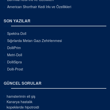
American Shorthair Kedi Irkı ve Özellikleri
SON YAZILAR
Spektra-Doll
Sığırlarda Metan Gazı Zehirlenmesi
DolliPrim
Metri-Doll
DolliSipra
Dolli-Prost
GÜNCEL SORULAR
hamsterimin eli şiş
Kanarya hastalık
kopeklerde hipotroidi