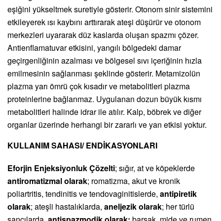
eşiğini yükseltmek suretiyle gösterir. Otonom sinir sistemini
etkileyerek ısı kaybını arttırarak ateşi düşürür ve otonom
merkezleri uyararak düz kaslarda oluşan spazmı çözer.
Antienflamatuvar etkisini, yangılı bölgedeki damar
geçirgenliğinin azalması ve bölgesel sıvı içeriğinin hızla
emilmesinin sağlanması şeklinde gösterir. Metamizolün
plazma yarı ömrü çok kısadır ve metabolitleri plazma
proteinlerine bağlanmaz. Uygulanan dozun büyük kısmı
metabolitleri halinde idrar ile atılır. Kalp, böbrek ve diğer
organlar üzerinde herhangi bir zararlı ve yan etkisi yoktur.
KULLANIM SAHASI/ ENDİKASYONLARI
Eforjin Enjeksiyonluk Çözelti
; sığır, at ve köpeklerde
antiromatizmal olarak
; romatizma, akut ve kronik
poliartritis, tendinitis ve tendovaginitislerde,
antipiretik
olarak
; ateşli hastalıklarda,
aneljezik olarak
; her türlü
sancılarda,
antispazmodik olarak;
barsak, mide ve rumen