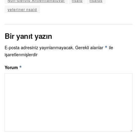
Non-steroid Antienflamatuvar
nsaid
nsaids
veteriner nsaid
Bir yanıt yazın
E-posta adresiniz yayınlanmayacak.
Gerekli alanlar
ile
*
işaretlenmişlerdir
Yorum
*