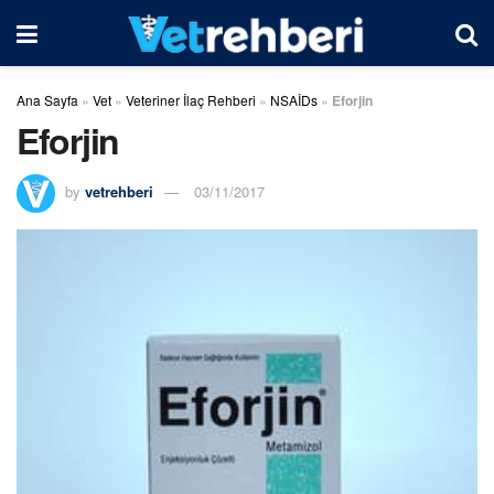
Ana Sayfa
»
Vet
»
Veteriner İlaç Rehberi
»
NSAİDs
»
Eforjin
Eforjin
by
vetrehberi
03/11/2017