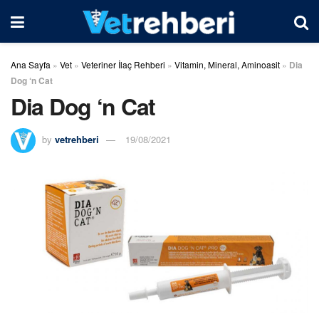
Ana Sayfa
»
Vet
»
Veteriner İlaç Rehberi
»
Vitamin, Mineral, Aminoasit
»
Dia
Dog ‘n Cat
Dia Dog ‘n Cat
by
vetrehberi
19/08/2021