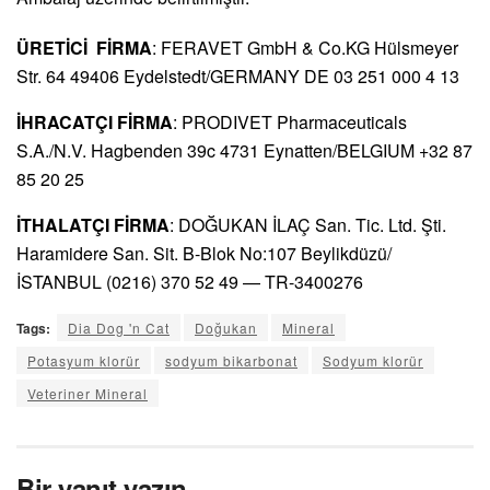
ÜRETİCİ FİRMA
: FERAVET GmbH & Co.KG Hülsmeyer
Str. 64 49406 Eydelstedt/GERMANY DE 03 251 000 4 13
İHRACATÇI FİRMA
: PRODIVET Pharmaceuticals
S.A./N.V. Hagbenden 39c 4731 Eynatten/BELGIUM +32 87
85 20 25
İTHALATÇI FİRMA
: DOĞUKAN İLAÇ San. Tic. Ltd. Şti.
Haramidere San. Sit. B-Blok No:107 Beylikdüzü/
İSTANBUL (0216) 370 52 49 — TR-3400276
Tags:
Dia Dog 'n Cat
Doğukan
Mineral
Potasyum klorür
sodyum bikarbonat
Sodyum klorür
Veteriner Mineral
Bir yanıt yazın