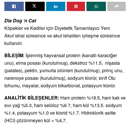
Dia Dog ‘n Cat
Köpekler ve Kediler için Diyetetik Tamamlayıcı Yem
Akut ishal süresince ve akut ishalden iyileşme süresince
kullanılır.
BİLEŞİM
: İşlenmiş hayvansal protein (kanatlı karaciğer
unu), elma posası (kurutulmuş), dekstroz %11.5, nişasta
(patates), pektin, yumurta ürünleri (kurutulmuş), pirinç unu,
narenoye posası (kurutulmuş), sodyum klorür, sinlf Otu
tohumu, mayalar, sodyum bikarbonat, potasyum klorür.
ANALİTİK BİLEŞENLER:
Ham protein %18.5, ham katı ve
sıvı yağ %5.3, ham selüloz %6 7, ham kül %13.5. sodyum
%1.4, potasyum %1.0 ve klorid %1.7. Hidroklorik asitte
(HCI) çözünmeyen kül = %4,7.