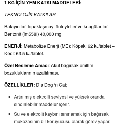
1 KG İÇİN YEM KATKI MADDELERİ:
TEKNOLOJİK KATKILAR
Balayıcılar. topaklaşmayı önleyiciler ve koagülanlar:
Bentonit (lm558i) 40,000 mg
ENERJİ:
Metabolize Enerji (ME): Köpek: 62 kJ/tablet –
Kedi: 63.5 kJ/tablet.
Özel Besleme Amacı
: Akut bağırsak emilim
bozukluklarının azaltılması.
ÖZELLİKLER:
Dia Dog ‘n Cat;
Artırılmış elektrolit seviyesi ve yüksek oranda
sindirilebilir maddeler içerir.
Su ve elektrolit kaybını sınırlamak için bağırsak
mukozasının bir koruyucusu olarak görev yapar.