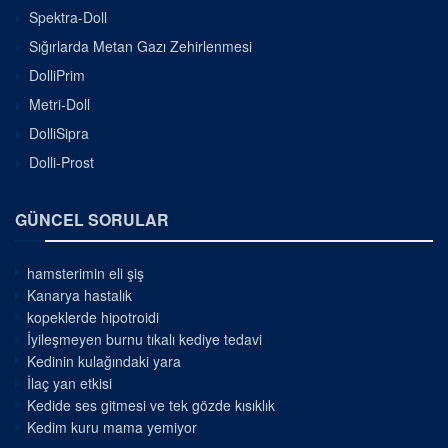
Spektra-Doll
Sığırlarda Metan Gazı Zehirlenmesi
DolliPrim
Metri-Doll
DolliSipra
Dolli-Prost
GÜNCEL SORULAR
hamsterimin eli şiş
Kanarya hastalık
kopeklerde hipotroidi
İyileşmeyen burnu tıkalı kediye tedavi
Kedinin kulağındaki yara
İlaç yan etkisi
Kedide ses gitmesi ve tek gözde kısıklık
Kedim kuru mama yemiyor