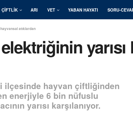
ÇIFTLIK
ARI
VET
YABAN HAYATI
SORU-CEVA
ı hayvansal atıklardan
elektriğinin yarısı
ilçesinde hayvan çiftliğinden
en enerjiyle 6 bin nüfuslu
yacının yarısı karşılanıyor.