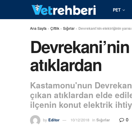
PET
Ana Sayfa
»
Çiftlik
»
Sığırlar
»
Devrekani’nin elektriğinin yarıs
Devrekani’nin 
atıklardan
Kastamonu'nun Devrekani 
çıkan atıklardan elde edil
ilçenin konut elektrik ihti
0
by
Editor
10/12/2018
in
Sığırlar