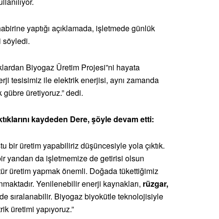
llanılıyor.
abirine yaptığı açıklamada, işletmede günlük
i söyledi.
klardan Biyogaz Üretim Projesi”ni hayata
rji tesisimiz ile elektrik enerjisi, aynı zamanda
 gübre üretiyoruz.” dedi.
ktıklarını kaydeden Dere, şöyle devam etti:
u bir üretim yapabiliriz düşüncesiyle yola çıktık.
bir yandan da işletmemize de getirisi olsun
bu tür üretim yapmak önemli. Doğada tükettiğimiz
nmaktadır. Yenilenebilir enerji kaynakları,
rüzgar,
de sıralanabilir. Biyogaz biyokütle teknolojisiyle
rik üretimi yapıyoruz.”