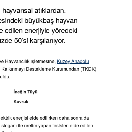
ı hayvansal atıklardan.
esindeki büyükbaş hayvan
e edilen enerjiyle yöredeki
üzde 50’si karşılanıyor.
ve Hayvancılık işletmesine,
Kuzey Anadolu
sal Kalkınmayı Destekleme Kurumundan (TKDK)
ruldu.
İneğin Tüyü
Kavruk
ktrik enerjisi elde edilirken daha sonra da
tık sloganı ile üretim yapan tesisten elde edilen