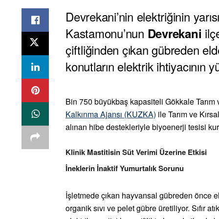
Devrekani’nin elektriğinin yarıs
Kastamonu’nun
ilç
Devrekani
çiftliğinden çıkan gübreden eld
konutların elektrik ihtiyacının y
Bin 750 büyükbaş kapasiteli Gökkale Tarım 
Kalkınma Ajansı (KUZKA)
ile Tarım ve Kır
alınan hibe destekleriyle biyoenerji tesisi ku
Klinik Mastitisin Süt Verimi Üzerine Etkisi
İneklerin İnaktif Yumurtalık Sorunu
İşletmede çıkan hayvansal gübreden önce ele
organik sıvı ve pelet gübre üretiliyor. Sıfır a