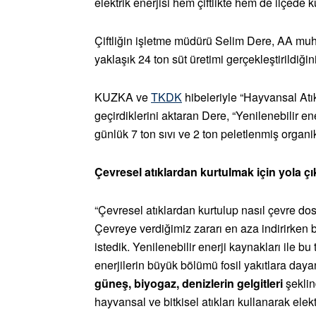
elektrik enerjisi hem çiftlikte hem de ilçede ku
Çiftliğin işletme müdürü Selim Dere, AA muh
yaklaşık 24 ton süt üretimi gerçekleştirildiğin
KUZKA ve
TKDK
hibeleriyle “Hayvansal Atı
geçirdiklerini aktaran Dere, “Yenilenebilir ene
günlük 7 ton sıvı ve 2 ton peletlenmiş organik
Çevresel atıklardan kurtulmak için yola çı
“Çevresel atıklardan kurtulup nasıl çevre dost
Çevreye verdiğimiz zararı en aza indirirken 
istedik. Yenilenebilir enerji kaynakları ile 
enerjilerin büyük bölümü fosil yakıtlara daya
güneş, biyogaz, denizlerin gelgitleri
şeklin
hayvansal ve bitkisel atıkları kullanarak elekt