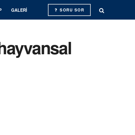
P
GALERI
SORU SOR
 hayvansal