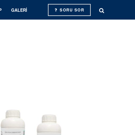
P
GALERI
SORU SOR