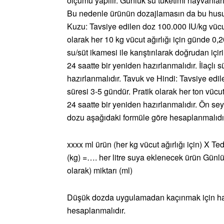
ölçümü yapılır. Günlük su tüketimi hayvanların
Bu nedenle ürünün dozajlamasın da bu husu
Kuzu: Tavsiye edilen doz 100.000 IU/kg vücut 
olarak her 10 kg vücut ağırlığı için günde 0,2
su/süt ikamesi ile karıştırılarak doğrudan içiri
24 saatte bir yeniden hazırlanmalıdır. İlaçlı 
hazırlanmalıdır. Tavuk ve Hindi: Tavsiye edil
süresi 3-5 gündür. Pratik olarak her ton vücut 
24 saatte bir yeniden hazırlanmalıdır. Ön se
dozu aşağıdaki formüle göre hesaplanmalıdı
xxxx ml ürün (her kg vücut ağırlığı için) X Te
(kg) =…. her litre suya eklenecek ürün Günlük
olarak) miktarı (ml)
Düşük dozda uygulamadan kaçınmak için hay
hesaplanmalıdır.