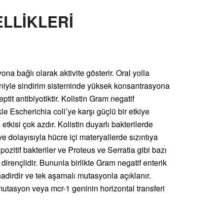
LLİKLERİ
na bağlı olarak aktivite gösterir. Oral yolla
niyle sindirim sisteminde yüksek konsantrasyona
peptit antibiyotiktir. Kolistin Gram negatif
kle Escherichia coli’ye karşı güçlü bir etkiye
 etkisi çok azdır. Kolistin duyarlı bakterilerde
e dolayısıyla hücre içi materyallerde sızıntıya
pozitif bakteriler ve Proteus ve Serratia gibi bazı
 dirençlidir. Bununla birlikte Gram negatif enterik
nadirdir ve tek aşamalı mutasyonla açıklanır.
mutasyon veya mcr-1 geninin horizontal transferi