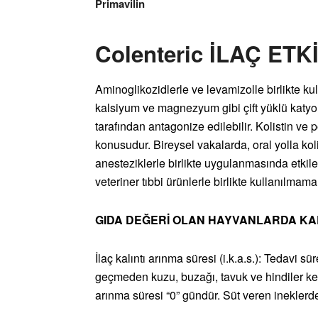
Primavilin
Colenteric İLAÇ ET
Aminoglikozidlerle ve levamizolle birlikte kul
kalsiyum ve magnezyum gibi çift yüklü katyon
tarafından antagonize edilebilir. Kolistin ve
konusudur. Bireysel vakalarda, oral yolla ko
anesteziklerle birlikte uygulanmasında etkil
veteriner tıbbi ürünlerle birlikte kullanılmamal
GIDA DEĞERİ OLAN HAYVANLARDA KAL
İlaç kalıntı arınma süresi (i.k.a.s.): Tedavi
geçmeden kuzu, buzağı, tavuk ve hindiler kes
arınma süresi “0” gündür. Süt veren ineklerde