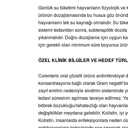
Günlük su tüketimi hayvanların fizyolojik ve 
ürünün dozajlamasında bu husus göz önünde b
hayvanların tek su kaynağı olmalıdır. Su tüket
sistemi tedaviden sonra, subterapötik dozda 
yıkanmalıdır. Doğru dozajlama için uygun kal
için gerekli olan minimum süre boyunca ürün
ÖZEL KLİNİK BİLGİLER VE HEDEF TÜRL
Colenteric oral çözelti ürünü antimikrobiyal du
konsantrasyona bağlı olarak Gram negatif bakte
zayıf emilim nedeniyle sindirim sisteminde 
tedavi süresinin aşılması tavsiye edilmez. Y
böbrek bozukluğu/rahatsızlığı olan hayvanlard
değişiklikler meydana gelebilir. Kolistin, iyi
Kolistin, insanlarda enfeksiyonlara neden o
enfeksiyonların tedavisinde son seçenek olara