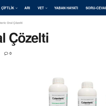
ÇIFTLIK
ARI
VET
YABAN HAYATI
SORU-CEVA
teric Oral Çözelti
l Çözelti
0