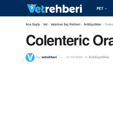
PET
Ana Sayfa
»
Vet
»
Veteriner İlaç Rehberi
»
Antibiyotikler
»
Colen
Colenteric Ora
by
vetrehberi
01/04/2024
in
Antibiyotikler