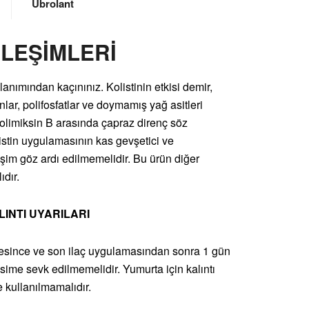
Ubrolant
KİLEŞİMLERİ
lanımından kaçınınız. Kolistinin etkisi demir,
lar, polifosfatlar ve doymamış yağ asitleri
 polimiksin B arasında çapraz direnç söz
listin uygulamasının kas gevşetici ve
eşim göz ardı edilmemelidir. Bu ürün diğer
ıdır.
INTI UYARILARI
 süresince ve son ilaç uygulamasından sonra 1 gün
ime sevk edilmemelidir. Yumurta için kalıntı
 kullanılmamalıdır.