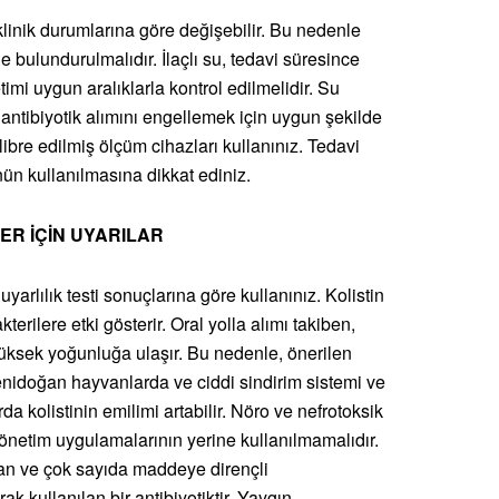
klinik durumlarına göre değişebilir. Bu nedenle
ulundurulmalıdır. İlaçlı su, tedavi süresince
imi uygun aralıklarla kontrol edilmelidir. Su
antibiyotik alımını engellemek için uygun şekilde
ibre edilmiş ölçüm cihazları kullanınız. Tedavi
ün kullanılmasına dikkat ediniz.
ER İÇİN UYARILAR
yarlılık testi sonuçlarına göre kullanınız. Kolistin
rilere etki gösterir. Oral yolla alımı takiben,
yüksek yoğunluğa ulaşır. Bu nedenle, önerilen
enidoğan hayvanlarda ve ciddi sindirim sistemi ve
a kolistinin emilimi artabilir. Nöro ve nefrotoksik
 yönetim uygulamalarının yerine kullanılmamalıdır.
lan ve çok sayıda maddeye dirençli
k kullanılan bir antibiyotiktir. Yaygın