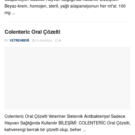
Beyaz-krem, homojen, steril, yağlı süspansiyonun her ml'si; 100
mg ...
Colenteric Oral Çözelti
BY
VETREHBERI
01/04/2024
0
Colenteric Oral Çözelti Veteriner Sistemik Antibakteriyel Sadece
Hayvan Sağlığında Kullanılır BİLEŞİMİ: COLENTERİC Oral Çözelti,
kahverengi berrak bir çözelti olup, beher ...