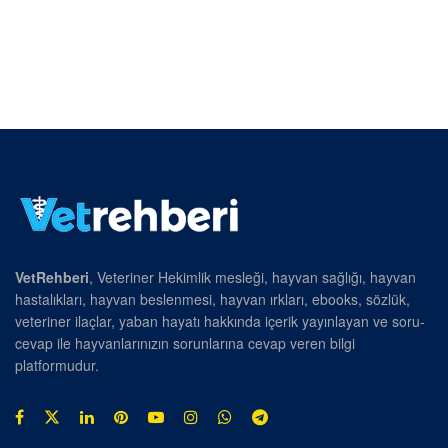
VetRehberi
, Veteriner Hekimlik mesleği, hayvan sağlığı, hayvan
hastalıkları, hayvan beslenmesi, hayvan ırkları, ebooks, sözlük,
veteriner ilaçlar, yaban hayatı hakkında içerik yayınlayan ve soru-
cevap ile hayvanlarınızın sorunlarına cevap veren bilgi
platformudur.