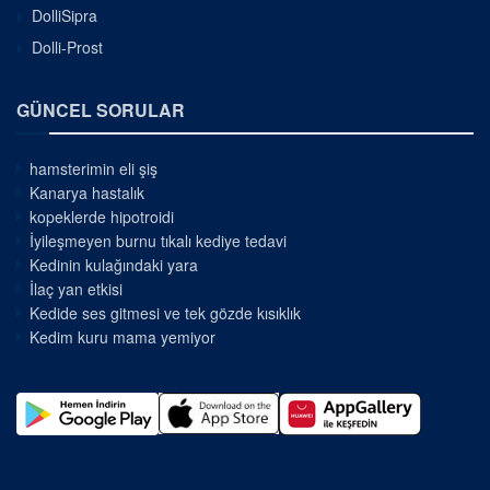
DolliSipra
Dolli-Prost
GÜNCEL SORULAR
hamsterimin eli şiş
Kanarya hastalık
kopeklerde hipotroidi
İyileşmeyen burnu tıkalı kediye tedavi
Kedinin kulağındaki yara
İlaç yan etkisi
Kedide ses gitmesi ve tek gözde kısıklık
Kedim kuru mama yemiyor