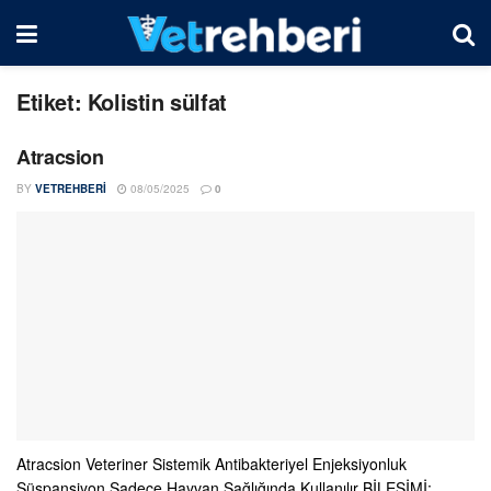
Etiket:
Kolistin sülfat
Atracsion
BY
VETREHBERI
08/05/2025
0
Atracsion Veteriner Sistemik Antibakteriyel Enjeksiyonluk
Süspansiyon Sadece Hayvan Sağlığında Kullanılır BİLEŞİMİ: