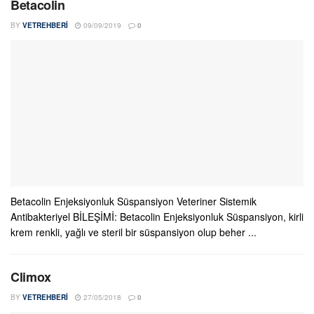
Betacolin
BY
VETREHBERI
09/09/2019
0
Betacolin Enjeksiyonluk Süspansiyon Veteriner Sistemik
Antibakteriyel BİLEŞİMİ: Betacolin Enjeksiyonluk Süspansiyon, kirli
krem renkli, yağlı ve steril bir süspansiyon olup beher ...
Climox
BY
VETREHBERI
27/05/2018
0