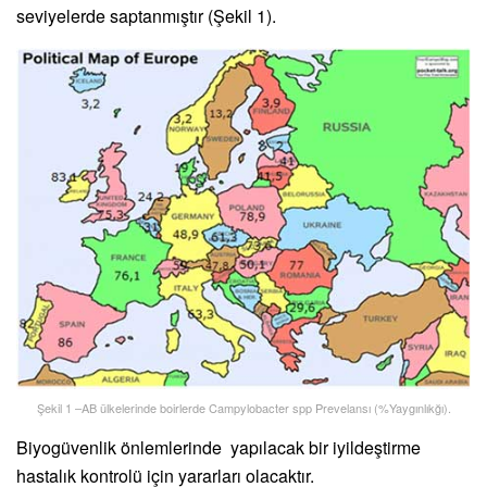
seviyelerde saptanmıştır (Şekil 1).
Şekil 1 –AB ülkelerinde boirlerde Campylobacter spp Prevelansı (%Yaygınlıkğı).
Biyogüvenlik önlemlerinde yapılacak bir iyildeştirme
hastalık kontrolü için yararları olacaktır.