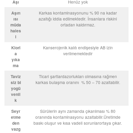
Henüz yok
Aşı
Karkas kontaminasyonunu % 90 na kadar
Aşırı
azaltığı iddia edilmektedir. İnsanlara riskini
ısı
ortadan kaldırmaz.
müda
hales
i
Kanserojenik kalıtı endişesiyle AB izin
Klorl
verilmemektedir
a
yıka
ma
Ticari şartlardazorlukları olmasına rağmen
Taviz
karkas bulaşma oranını % 50 – 70 azaltabilir.
siz
bi
yogü
venli
k
Sürülerin aynı zamanda çıkarılması % 80
Seyr
oranında kontaminasyonu azaltabilir.Üretimde
etme
baskı oluşur ve kısa vadeli sorunlarortaya çıkar.
den
vazg