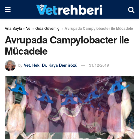
Ana Sayfa
»
Vet
»
Gıda Güvenliği
»
Avrupada Campylobacter ile Mücadele
Avrupada Campylobacter ile
Mücadele
by
Vet. Hek. Dr. Kaya Demirözü
31/12/2019