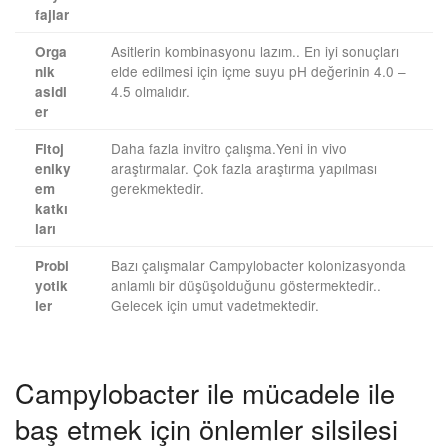
fajlar
Asitlerin kombinasyonu lazım.. En iyi sonuçları
Orga
elde edilmesi için içme suyu pH değerinin 4.0 –
nik
4.5 olmalıdır.
asidl
er
Daha fazla invitro çalışma.Yeni in vivo
Fitoj
araştırmalar. Çok fazla araştırma yapılması
eniky
gerekmektedir.
em
katkı
ları
Bazı çalışmalar Campylobacter kolonizasyonda
Probi
anlamlı bir düşüşolduğunu göstermektedir..
yotik
Gelecek için umut vadetmektedir.
ler
Campylobacter ile mücadele ile
baş etmek için önlemler silsilesi