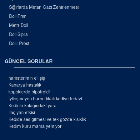
Sığırlarda Metan Gazı Zehirlenmesi
DolliPrim
Metri-Doll
DolliSipra
Dolli-Prost
GÜNCEL SORULAR
hamsterimin eli şiş
Kanarya hastalık
kopeklerde hipotroidi
İyileşmeyen burnu tıkalı kediye tedavi
Kedinin kulağındaki yara
İlaç yan etkisi
Kedide ses gitmesi ve tek gözde kısıklık
Kedim kuru mama yemiyor