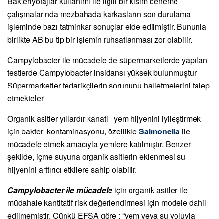
Bakteriyofajlar kullanımı ile ilgili bir kısım deneme
çalışmalarında mezbahada karkasların son durulama
işleminde bazı tatminkar sonuçlar elde edilmiştir. Bununla
birlikte AB bu tip bir işlemin ruhsatlanması zor olabilir.
Campylobacter ile mücadele de süpermarketlerde yapılan
testlerde Campylobacter insidansı yüksek bulunmuştur.
Süpermarketler tedarikçilerin sorununu halletmelerini talep
etmekteler.
Organik asitler yıllardır kanatlı yem hijyenini iyileştirmek
için bakteri kontaminasyonu, özellikle
Salmonella
ile
mücadele etmek amacıyla yemlere katılmıştır. Benzer
şekilde, içme suyuna organik asitlerin eklenmesi su
hijyenini arttırıcı etkilere sahip olabilir.
Campylobacter ile mücadele
için organik asitler ile
müdahale kantitatif risk değerlendirmesi için modele dahil
edilmemiştir. Çünkü EFSA göre : “yem veya su yoluyla