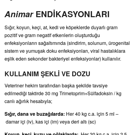
Animar
ENDİKASYONLARI
Sığır, koyun, keçi, at, kedi ve köpeklerde duyarlı gram
pozitif ve gram negatif etkenlerin oluşturduğu
enfeksiyonların sağaltımında (sindirim, solunum, ürogenital
sistem ve yumuşak doku enfeksiyonları, viral hastalıklara
eşlik eden sekonder bakteriyel enfeksiyonlar) kullanılır.
KULLANIM ŞEKLİ VE DOZU
Veteriner hekim tarafından başka şekilde tavsiye
edilmediği taktirde 30 mg Trimetoprim+Sülfadoksin / kg
canlı ağırlık hesabıyla;
Sığır, dana ve buzağılarda:
Her 40 kg c.a. için 5 ml –
damar içi (iv), kas içi (im) veya deri altı (sc)
Koyun, keçi, kuzu ve oğlaklarda:
Her 20 kg c.a. için 2,5