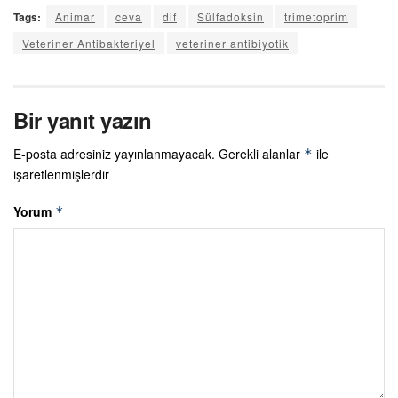
Tags:
Animar
ceva
dif
Sülfadoksin
trimetoprim
Veteriner Antibakteriyel
veteriner antibiyotik
Bir yanıt yazın
E-posta adresiniz yayınlanmayacak.
Gerekli alanlar
ile
*
işaretlenmişlerdir
Yorum
*