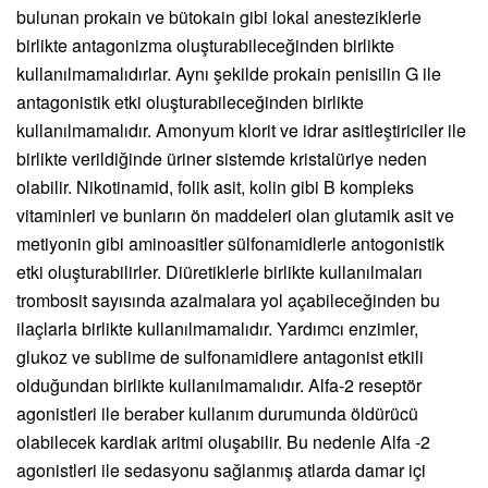
bulunan prokain ve bütokain gibi lokal anesteziklerle
birlikte antagonizma oluşturabileceğinden birlikte
kullanılmamalıdırlar. Aynı şekilde prokain penisilin G ile
antagonistik etki oluşturabileceğinden birlikte
kullanılmamalıdır. Amonyum klorit ve idrar asitleştiriciler ile
birlikte verildiğinde üriner sistemde kristalüriye neden
olabilir. Nikotinamid, folik asit, kolin gibi B kompleks
vitaminleri ve bunların ön maddeleri olan glutamik asit ve
metiyonin gibi aminoasitler sülfonamidlerle antogonistik
etki oluşturabilirler. Diüretiklerle birlikte kullanılmaları
trombosit sayısında azalmalara yol açabileceğinden bu
ilaçlarla birlikte kullanılmamalıdır. Yardımcı enzimler,
glukoz ve sublime de sulfonamidlere antagonist etkili
olduğundan birlikte kullanılmamalıdır. Alfa-2 reseptör
agonistleri ile beraber kullanım durumunda öldürücü
olabilecek kardiak aritmi oluşabilir. Bu nedenle Alfa -2
agonistleri ile sedasyonu sağlanmış atlarda damar içi