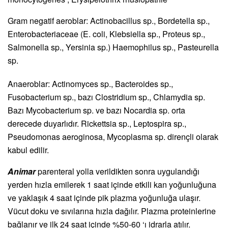
Gram negatif aeroblar: Actinobacillus sp., Bordetella sp.,
Enterobacteriaceae (E. coli, Klebsiella sp., Proteus sp.,
Salmonella sp., Yersinia sp.) Haemophilus sp., Pasteurella
sp.
Anaeroblar: Actinomyces sp., Bacteroides sp.,
Fusobacterium sp., bazı Clostridium sp., Chlamydia sp.
Bazı Mycobacterium sp. ve bazı Nocardia sp. orta
derecede duyarlıdır. Rickettsia sp., Leptospira sp.,
Pseudomonas aeroginosa, Mycoplasma sp. dirençli olarak
kabul edilir.
Animar
parenteral yolla verildikten sonra uygulandığı
yerden hızla emilerek 1 saat içinde etkili kan yoğunluğuna
ve yaklaşık 4 saat içinde pik plazma yoğunluğa ulaşır.
Vücut doku ve sıvılarına hızla dağılır. Plazma proteinlerine
bağlanır ve ilk 24 saat içinde %50-60 ‘ı idrarla atılır.