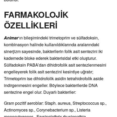
FARMAKOLOJİK
ÖZELLİKLERİ
Animar
‘ın bileşimindeki trimetoprim ve sülfadoksin,
kombinasyon halinde kullanıldıklarında aralarındaki
sinerjizm sayesinde, bakterilerin folik asit sentezini iki
kademede bloke ederek bakterisidal etki oluşturur.
Sülfadoksin PABA’dan dihidrofolik asit sentezlenmesini
engelleyerek folik asit sentezini kesintiye uğratır;
Trimetoprim ise dihidrofolik asidin tetrahidrofolik aside
indirgenmesini engeller. Böylece bakterilerde DNA
sentezine engel olur. Duyarlı bakteriler:
Gram pozitif aeroblar: Staph. aureus, Streptococcus sp.,
Actinomyces sp., Corynebacterium sp., Listeria
monocytogenes , Erysipelothrix rhusiopathie