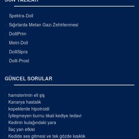
Spektra-Doll
Sığırlarda Metan Gazı Zehirlenmesi
DolliPrim
Metri-Doll
DolliSipra
Dolli-Prost
GÜNCEL SORULAR
hamsterimin eli şiş
Kanarya hastalık
kopeklerde hipotroidi
İyileşmeyen burnu tıkalı kediye tedavi
Kedinin kulağındaki yara
İlaç yan etkisi
Kedide ses gitmesi ve tek gözde kısıklık