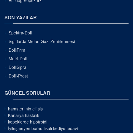
Bulldog Köpek Irkı
SON YAZILAR
Spektra-Doll
Sığırlarda Metan Gazı Zehirlenmesi
DolliPrim
Metri-Doll
DolliSipra
Dolli-Prost
GÜNCEL SORULAR
hamsterimin eli şiş
Kanarya hastalık
kopeklerde hipotroidi
İyileşmeyen burnu tıkalı kediye tedavi