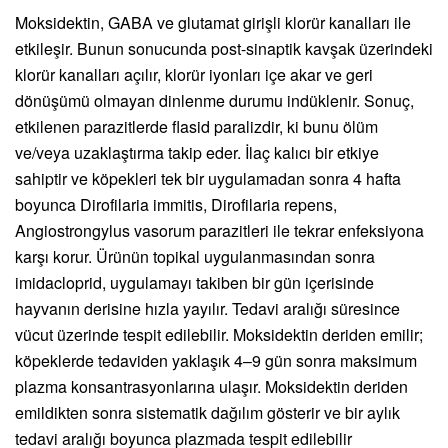
Moksidektin, GABA ve glutamat girişli klorür kanalları ile
etkileşir. Bunun sonucunda post-sinaptik kavşak üzerindeki
klorür kanalları açılır, klorür iyonları içe akar ve geri
dönüşümü olmayan dinlenme durumu indüklenir. Sonuç,
etkilenen parazitlerde flasid paralizdir, ki bunu ölüm
ve/veya uzaklaştırma takip eder. İlaç kalıcı bir etkiye
sahiptir ve köpekleri tek bir uygulamadan sonra 4 hafta
boyunca Dirofilaria immitis, Dirofilaria repens,
Angiostrongylus vasorum parazitleri ile tekrar enfeksiyona
karşı korur. Ürünün topikal uygulanmasından sonra
imidacloprid, uygulamayı takiben bir gün içerisinde
hayvanın derisine hızla yayılır. Tedavi aralığı süresince
vücut üzerinde tespit edilebilir. Moksidektin deriden emilir;
köpeklerde tedaviden yaklaşık 4–9 gün sonra maksimum
plazma konsantrasyonlarına ulaşır. Moksidektin deriden
emildikten sonra sistematik dağılım gösterir ve bir aylık
tedavi aralığı boyunca plazmada tespit edilebilir