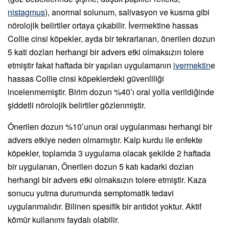
nistagmus
), anormal solunum, salivasyon ve kusma gibi
nörolojik belirtiler ortaya çıkabilir. İvermektine hassas
Collie cinsi köpekler, ayda bir tekrarlanan, önerilen dozun
5 kati dozları herhangi bir advers etki olmaksızın tolere
etmiştir fakat haftada bir yapılan uygulamanın
ivermektin
e
hassas Collie cinsi köpeklerdeki güvenliliği
incelenmemiştir. Birim dozun %40’ı oral yolla verildiğinde
şiddetli nörolojik belirtiler gözlenmiştir.
Önerilen dozun %10’unun oral uygulanması herhangi bir
advers etkiye neden olmamıştır. Kalp kurdu ile enfekte
köpekler, toplamda 3 uygulama olacak şekilde 2 haftada
bir uygulanan, Önerilen dozun 5 katı kadarki dozları
herhangi bir advers etki olmaksızın tolere etmiştir. Kaza
sonucu yutma durumunda semptomatik tedavi
uygulanmalıdır. Bilinen spesifik bir antidot yoktur. Aktif
kömür kullanımı faydalı olabilir.