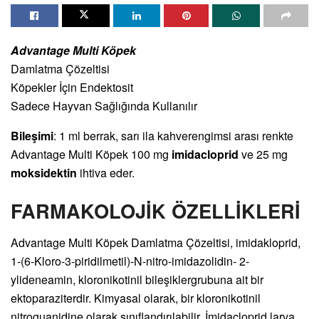
Advantage Multi Köpek
Damlatma Çözeltisi
Köpekler İçin Endektosit
Sadece Hayvan Sağlığında Kullanılır
Bileşimi
: 1 ml berrak, sarı ila kahverengimsi arası renkte
Advantage Multi Köpek 100 mg
imidacloprid
ve 25 mg
moksidektin
ihtiva eder.
FARMAKOLOJİK ÖZELLİKLERİ
Advantage Multi Köpek Damlatma Çözeltisi, imidakloprid,
1-(6-Kloro-3-piridilmetil)-N-nitro-imidazolidin- 2-
ylideneamin, kloronikotinil bileşiklergrubuna ait bir
ektoparaziterdir. Kimyasal olarak, bir kloronikotinil
nitroguanidine olarak sınıflandırılabilir. İmidacloprid larva