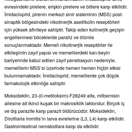
evresindeki pirelere, erişkin pirelere ve bitlere karşı etkilidir.
İmidacloprid, pirenin merkezi sinir sisteminin (MSS) post-
sinaptik bölgesindeki nikotinerjik asetilkolin reseptörleri
için yüksek afiniteye sahiptir. Takip eden kolinerjik geçişin
engellenmesi böceklerde paraliz ve ölümle
sonuçlanmaktadır. Memeli nikotinerjik reseptörler ile
etkileşimin zayıf yapısı ve memelilerdeki kan-beyin
bariyerinde kabul edilen zayıf penetrasyon nedeniyle,
memelilerin MSS’si üzerinde hemen hemen hiçbir etkisi
bulunmamaktadır. İmidacloprid, memelilerde çok düşük
farmakolojik etkinliğe sahiptir.
Moksidektin, 23-(0-metiloksim)-F28249 alfa, milbemisin
ailesine ait ikinci kuşak bir makrosiklik laktondur. Birçok iç
ve dış parazite karşı parazit öldürücüdür. Moksidektin,
Dirofilaria immitis’in larva evrelerine (L3, L4) karşı etkilidir.
Gastrointestinal nematodlara karşı da etkilidir.