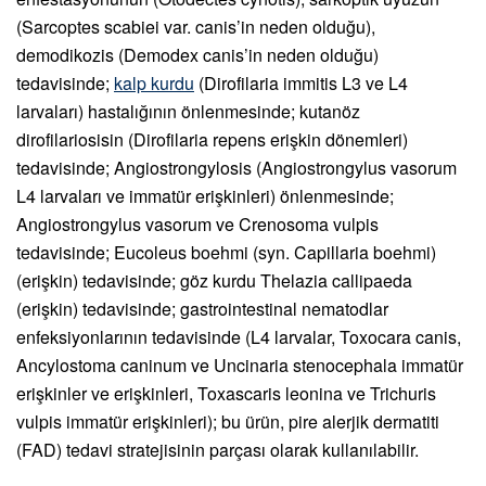
(Sarcoptes scabiei var. canis’in neden olduğu),
demodikozis (Demodex canis’in neden olduğu)
tedavisinde;
kalp kurdu
(Dirofilaria immitis L3 ve L4
larvaları) hastalığının önlenmesinde; kutanöz
dirofilariosisin (Dirofilaria repens erişkin dönemleri)
tedavisinde; Angiostrongylosis (Angiostrongylus vasorum
L4 larvaları ve immatür erişkinleri) önlenmesinde;
Angiostrongylus vasorum ve Crenosoma vulpis
tedavisinde; Eucoleus boehmi (syn. Capillaria boehmi)
(erişkin) tedavisinde; göz kurdu Thelazia callipaeda
(erişkin) tedavisinde; gastrointestinal nematodlar
enfeksiyonlarının tedavisinde (L4 larvalar, Toxocara canis,
Ancylostoma caninum ve Uncinaria stenocephala immatür
erişkinler ve erişkinleri, Toxascaris leonina ve Trichuris
vulpis immatür erişkinleri); bu ürün, pire alerjik dermatiti
(FAD) tedavi stratejisinin parçası olarak kullanılabilir.