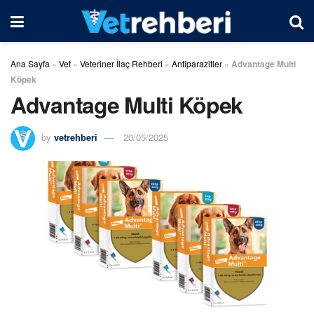
Ana Sayfa
»
Vet
»
Veteriner İlaç Rehberi
»
Antiparazitler
»
Advantage Multi
Köpek
Advantage Multi Köpek
by
vetrehberi
20/05/2025