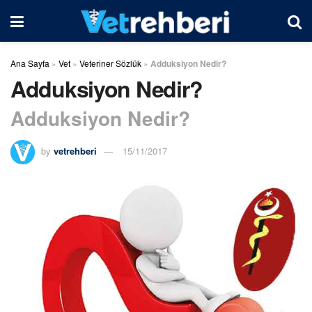
Ana Sayfa
»
Vet
»
Veteriner Sözlük
»
Adduksiyon Nedir?
Adduksiyon Nedir?
Adduksiyon Nedir?
by
vetrehberi
15/11/2017