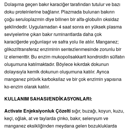
Dolaşıma geçen bakır karaciğer tarafından tutulur ve bazı
doku proteinlerine bağlanır. Plazmada bulunan bakırın
çoğu seruloplazmin diye bilinen bir alfa-globulin oksidaz
şeklindedir. Uygulamadan 4 saat sonra en yüksek plasma
seviyelerine çıkan bakır ruminantlarda daha çok
karaciğerde yoğunlaşır ve safra yolu ile atılır. Manganez;
glikoziltransferaz enziminin sentezlenmesinde zorunlu bir
iz elementtir. Bu enzim mukopolisakkarit kondroidin sülfatın
oluşumuna katılmaktadır. Böylece kıkırdak dokunun
dolayısıyla kemik dokunun oluşumuna katılır. Ayrıca
manganez pirüvik karboksilaz ve bir çok enzimin yapısına
ko-enzim olarak katılır.
KULLANIM SAHASI/ENDİKASYONLARI:
Activate Enjeksiyonluk Çözelti
sığır, buzağı, koyun, kuzu,
keçi, oğlak, at ve taylarda çinko, bakır, selenyum ve
manganez eksikliğinden meydana gelen bozukluklarda