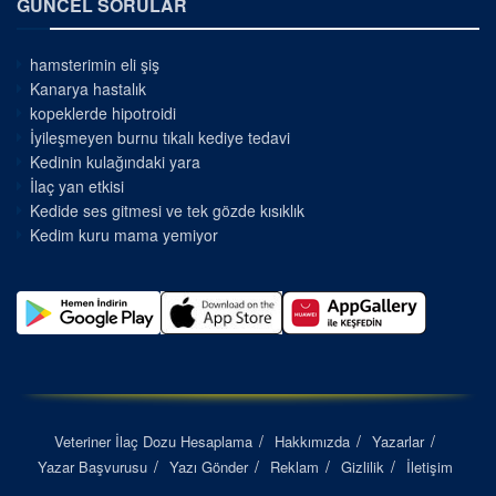
GÜNCEL SORULAR
hamsterimin eli şiş
Kanarya hastalık
kopeklerde hipotroidi
İyileşmeyen burnu tıkalı kediye tedavi
Kedinin kulağındaki yara
İlaç yan etkisi
Kedide ses gitmesi ve tek gözde kısıklık
Kedim kuru mama yemiyor
Veteriner İlaç Dozu Hesaplama
Hakkımızda
Yazarlar
Yazar Başvurusu
Yazı Gönder
Reklam
Gizlilik
İletişim