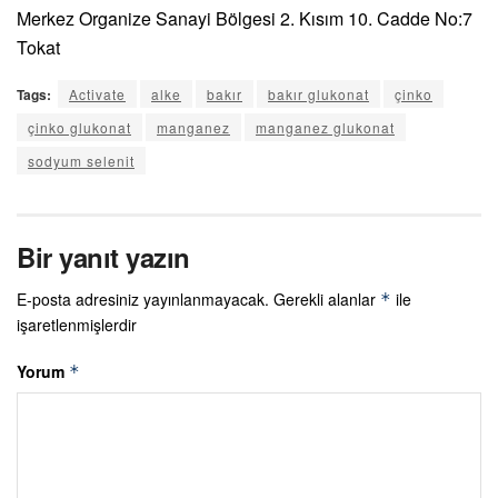
Merkez Organize Sanayi Bölgesi 2. Kısım 10. Cadde No:7
Tokat
Tags:
Activate
alke
bakır
bakır glukonat
çinko
çinko glukonat
manganez
manganez glukonat
sodyum selenit
Bir yanıt yazın
E-posta adresiniz yayınlanmayacak.
Gerekli alanlar
ile
*
işaretlenmişlerdir
Yorum
*