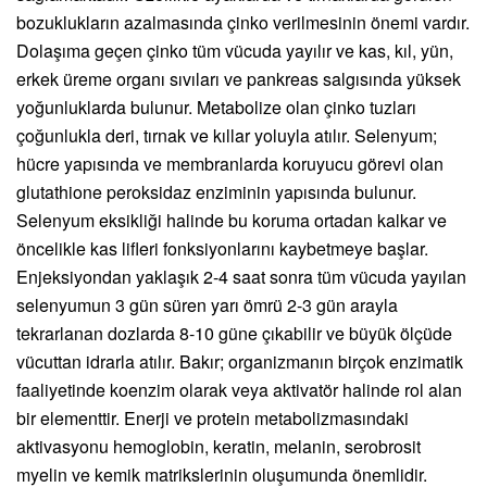
bozuklukların azalmasında çinko verilmesinin önemi vardır.
Dolaşıma geçen çinko tüm vücuda yayılır ve kas, kıl, yün,
erkek üreme organı sıvıları ve pankreas salgısında yüksek
yoğunluklarda bulunur. Metabolize olan çinko tuzları
çoğunlukla deri, tırnak ve kıllar yoluyla atılır. Selenyum;
hücre yapısında ve membranlarda koruyucu görevi olan
glutathione peroksidaz enziminin yapısında bulunur.
Selenyum eksikliği halinde bu koruma ortadan kalkar ve
öncelikle kas lifleri fonksiyonlarını kaybetmeye başlar.
Enjeksiyondan yaklaşık 2-4 saat sonra tüm vücuda yayılan
selenyumun 3 gün süren yarı ömrü 2-3 gün arayla
tekrarlanan dozlarda 8-10 güne çıkabilir ve büyük ölçüde
vücuttan idrarla atılır. Bakır; organizmanın birçok enzimatik
faaliyetinde koenzim olarak veya aktivatör halinde rol alan
bir elementtir. Enerji ve protein metabolizmasındaki
aktivasyonu hemoglobin, keratin, melanin, serobrosit
myelin ve kemik matrikslerinin oluşumunda önemlidir.