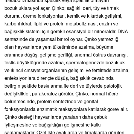
metabolizmasında spesifik veya spesifik olmayan
bozukluklara yol açar. Çinko; sağlıklı deri, tüy ve tırnak
durumu, üreme fonksiyonları, kemik ve kıkırdak gelişimi,
karbonhidrat, lipid ve protein metabolizması, enzim ve
bağışıklık sistemi için gerekli esansiyel bir mineraldir. DNA
sentezinde de yaşamsal bir rol oynar. Çinko yetmezliği
olan hayvanlarda yem tüketiminde azalma, büyüme
oranında düşüş, gelişme geriliği, anormal östrus davranışı,
testis büyüklüğünde azalma, spermatogenezde bozukluk
ve ikincil cinsiyet organlarının gelişimi ve fertilitede azalma,
enfeksiyonlara dirençte düşüş, bağışıklık cevabında
belirgin şekilde baskılanma ile deri ve tüylerde patolojik
değişiklikler, parakeratoz görülür. Çinko, normal hücre
bölünmesinde, protein sentezinde ve genital
fonksiyonlarda enzimatik reaksiyonlara katılarak görev alır.
Çinko desteği hayvanlarda yaraların daha çabuk
iyileşmesine ve bağışıklığın gelişmesine katkı
sağlamaktadır. Özellikle ayaklarda ve tırnaklarda görülen