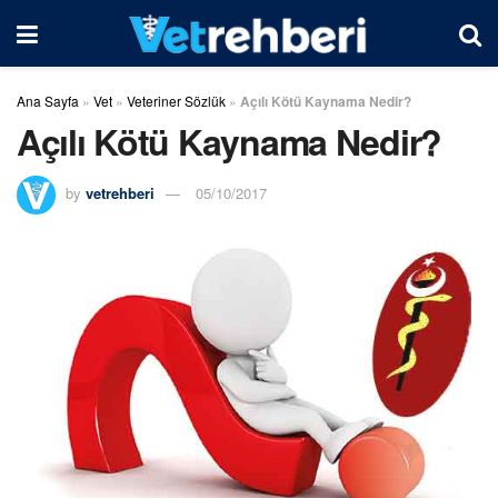
Ana Sayfa
»
Vet
»
Veteriner Sözlük
»
Açılı Kötü Kaynama Nedir?
Açılı Kötü Kaynama Nedir?
by
vetrehberi
05/10/2017