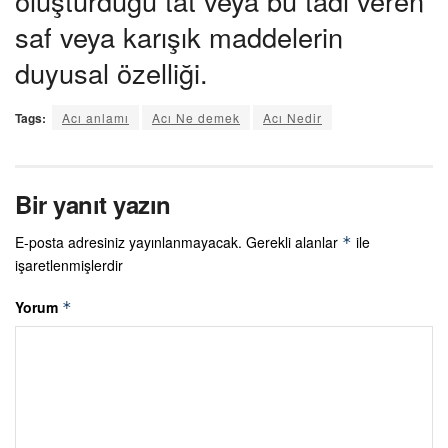
oluşturduğu tat veya bu tadı veren
saf veya karışık maddelerin
duyusal özelliği.
Tags:
Acı anlamı
Acı Ne demek
Acı Nedir
Bir yanıt yazın
E-posta adresiniz yayınlanmayacak.
Gerekli alanlar
ile
*
işaretlenmişlerdir
Yorum
*