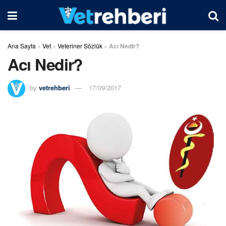
Ana Sayfa
»
Vet
»
Veteriner Sözlük
»
Acı Nedir?
Acı Nedir?
by
vetrehberi
17/09/2017