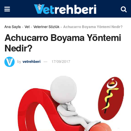
Ana Sayfa
»
Vet
»
Veteriner Sözlük
»
Achucarro Boyama Yöntemi Nedir?
Achucarro Boyama Yöntemi
Nedir?
by
vetrehberi
17/09/2017