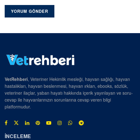
VetRehberi
, Veteriner Hekimlik mesleği, hayvan sağlığı, hayvan
hastalıkları, hayvan beslenmesi, hayvan ırkları, ebooks, sözlük,
veteriner ilaçlar, yaban hayatı hakkında içerik yayınlayan ve soru-
cevap ile hayvanlarınızın sorunlarına cevap veren bilgi
platformudur.
İNCELEME