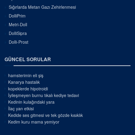
Sığırlarda Metan Gazı Zehirlenmesi
DolliPrim
Metri-Doll
DolliSipra
Dolli-Prost
GÜNCEL SORULAR
hamsterimin eli şiş
Kanarya hastalık
kopeklerde hipotroidi
İyileşmeyen burnu tıkalı kediye tedavi
Kedinin kulağındaki yara
İlaç yan etkisi
Kedide ses gitmesi ve tek gözde kısıklık
Kedim kuru mama yemiyor